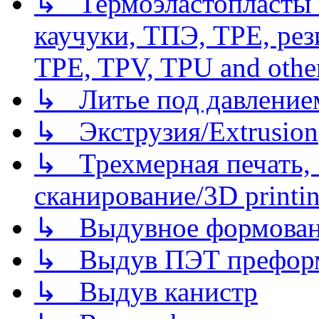
↳ Термоэластопласты и
каучуки, ТПЭ, TPE, рез
TPE, TPV, TPU and other
↳ Литье под давлением/
↳ Экструзия/Extrusion
↳ Трехмерная печать,
сканирование/3D printin
↳ Выдувное формован
↳ Выдув ПЭТ префор
↳ Выдув канистр