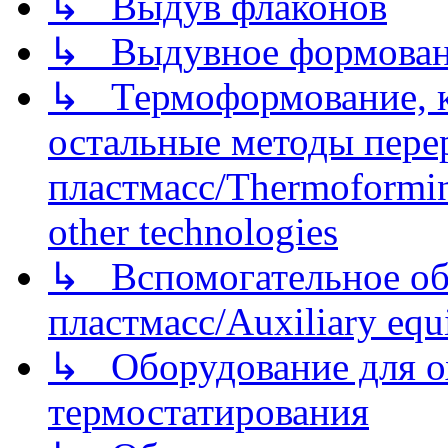
↳ Выдув флаконов
↳ Выдувное формован
↳ Термоформование, ка
остальные методы пере
пластмасс/Thermoforming
other technologies
↳ Вспомогательное об
пластмасс/Auxiliary equi
↳ Оборудование для о
термостатирования