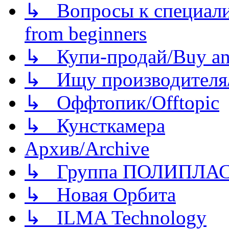
↳ Вопросы к специали
from beginners
↳ Купи-продай/Buy and
↳ Ищу производителя/
↳ Оффтопик/Offtopic
↳ Кунсткамера
Архив/Archive
↳ Группа ПОЛИПЛА
↳ Новая Орбита
↳ ILMA Technology