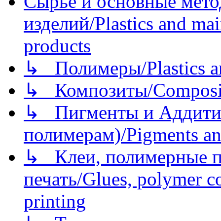
Сырье и основные мето
изделий/Plastics and mai
products
↳ Полимеры/Plastics a
↳ Композиты/Сomposite
↳ Пигменты и Аддитив
полимерам)/Pigments an
↳ Клеи, полимерные по
печать/Glues, polymer co
printing