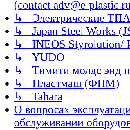
(contact adv@e-plastic.r
↳ Электрические ТПА
↳ Japan Steel Works (
↳ INEOS Styrolution
↳ YUDO
↳ Тимити молдс энд п
↳ Пластмаш (ФПМ)
↳ Tahara
О вопросах эксплуатаци
обслуживании оборудова