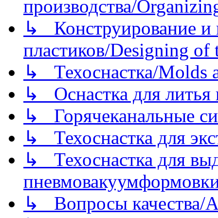
производства/Organizing
↳ Конструирование и п
пластиков/Designing of t
↳ Техоснастка/Molds a
↳ Оснастка для литья 
↳ Горячеканальные си
↳ Техоснастка для экс
↳ Техоснастка для вы
пневмовакуумформовк
↳ Вопросы качества/Abo