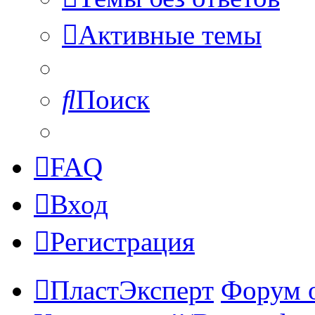
Активные темы
Поиск
FAQ
Вход
Регистрация
ПластЭксперт
Форум 