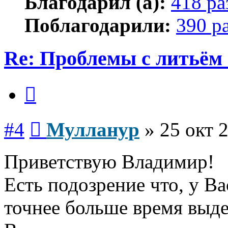
Благодарил (а):
418 ра
Поблагодарили:
390 р
Re: Проблемы с литьём
Цитата
Сообщение
#4
Мулланур
»
25 окт 
Приветствую Владимир!
Есть подозрение что, у В
точнее больше время выд