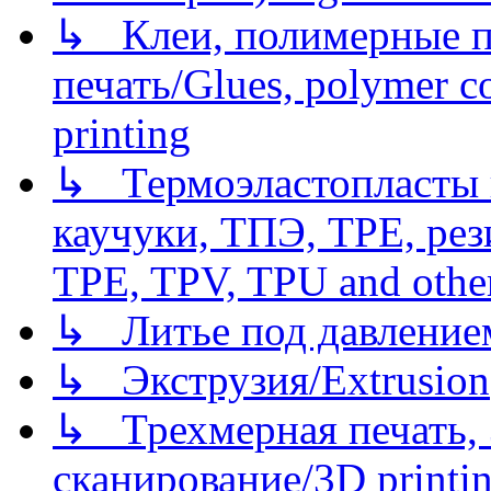
↳ Клеи, полимерные по
печать/Glues, polymer co
printing
↳ Термоэластопласты и
каучуки, ТПЭ, TPE, рез
TPE, TPV, TPU and other
↳ Литье под давлением/
↳ Экструзия/Extrusion
↳ Трехмерная печать,
сканирование/3D printin