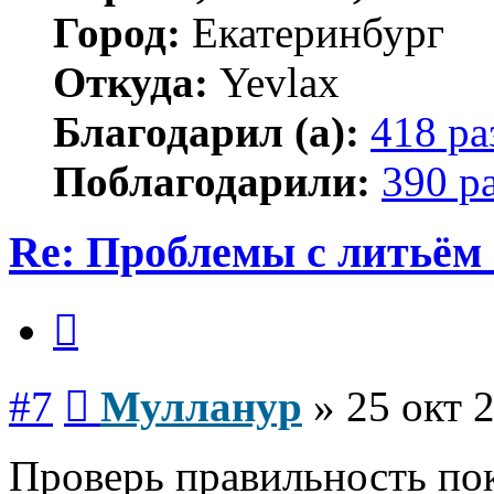
Город:
Екатеринбург
Откуда:
Yevlax
Благодарил (а):
418 ра
Поблагодарили:
390 р
Re: Проблемы с литьём
Цитата
Сообщение
#7
Мулланур
»
25 окт 
Проверь правильность по