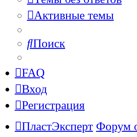
Активные темы
Поиск
FAQ
Вход
Регистрация
ПластЭксперт
Форум 