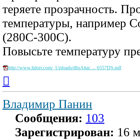
теряете прозрачность. Пр
температуры, например С
(280С-300С).
Повысьте температуру пр
http://www.lidorr.com/_Uploads/dbsAttac ... 6557DS.pdf
Вернуться
к
началу
Владимир Панин
Сообщения:
103
Зарегистрирован:
16 м