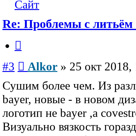
Alkor
Сайт
Re: Проблемы с литьём
Цитата
Сообщение
#3
Alkor
»
25 окт 2018,
Сушим более чем. Из раз
bayer, новые - в новом ди
логотип не bayer ,а coves
Визуально вязкость гораз