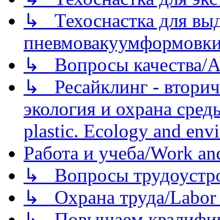
↳ Техоснастка для вы
пневмовакуумформовк
↳ Вопросы качества/Abo
↳ Ресайклинг - вторич
экология и охрана среды/
plastic. Ecology and env
Работа и учеба/Work an
↳ Вопросы трудоустрой
↳ Охрана труда/Labor p
↳ Повышаем квалификац