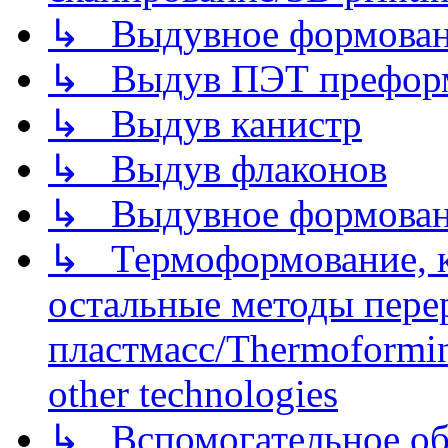
↳ Выдувное формован
↳ Выдув ПЭТ префор
↳ Выдув канистр
↳ Выдув флаконов
↳ Выдувное формован
↳ Термоформование, ка
остальные методы пере
пластмасс/Thermoforming
other technologies
↳ Вспомогательное об