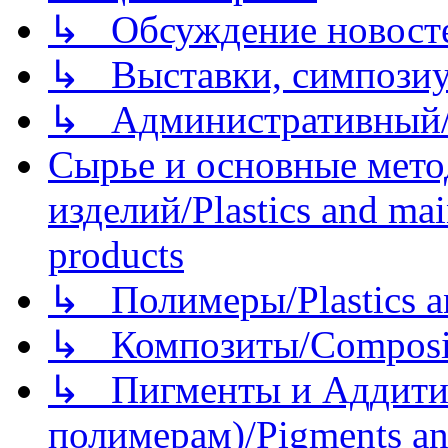
↳ Обсуждение новостей
↳ Выставки, симпозиу
↳ Административный/
Сырье и основные мето
изделий/Plastics and mai
products
↳ Полимеры/Plastics a
↳ Композиты/Сomposite
↳ Пигменты и Аддитив
полимерам)/Pigments an