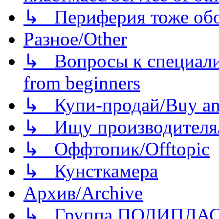
↳ Периферия тоже обору
Разное/Other
↳ Вопросы к специали
from beginners
↳ Купи-продай/Buy and
↳ Ищу производителя/
↳ Оффтопик/Offtopic
↳ Кунсткамера
Архив/Archive
↳ Группа ПОЛИПЛА