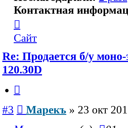
Контактная информац
Контактная
информация
пользователя
Марекъ
Сайт
Re: Продается б/у мон
120.30D
Цитата
Сообщение
#3
Марекъ
»
23 окт 201