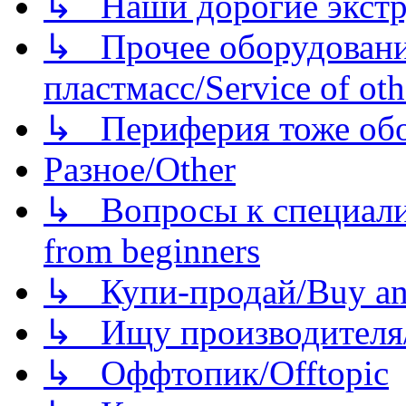
↳ Наши дорогие экстру
↳ Прочее оборудовани
пластмасс/Service of oth
↳ Периферия тоже обору
Разное/Other
↳ Вопросы к специали
from beginners
↳ Купи-продай/Buy and
↳ Ищу производителя/
↳ Оффтопик/Offtopic