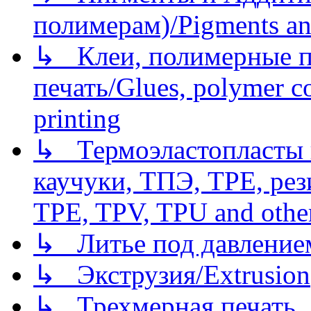
полимерам)/Pigments an
↳ Клеи, полимерные по
печать/Glues, polymer co
printing
↳ Термоэластопласты и
каучуки, ТПЭ, TPE, рез
TPE, TPV, TPU and other
↳ Литье под давлением/
↳ Экструзия/Extrusion
↳ Трехмерная печать,