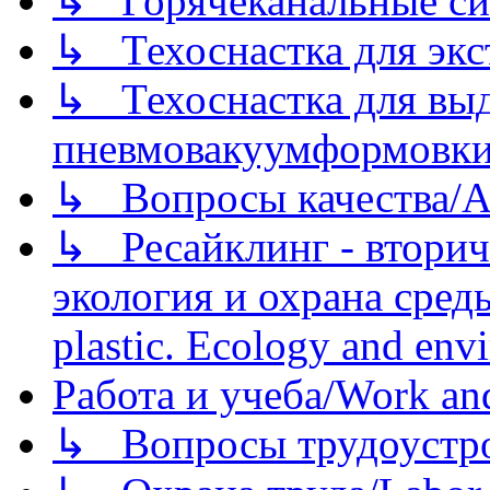
↳ Горячеканальные си
↳ Техоснастка для экс
↳ Техоснастка для вы
пневмовакуумформовк
↳ Вопросы качества/Abo
↳ Ресайклинг - вторич
экология и охрана среды/
plastic. Ecology and env
Работа и учеба/Work an
↳ Вопросы трудоустрой