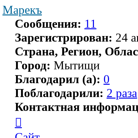
Марекъ
Сообщения:
11
Зарегистрирован:
24 а
Страна, Регион, Облас
Город:
Мытищи
Благодарил (а):
0
Поблагодарили:
2 раза
Контактная информац
Контактная
информация
пользователя
Марекъ
Сайт