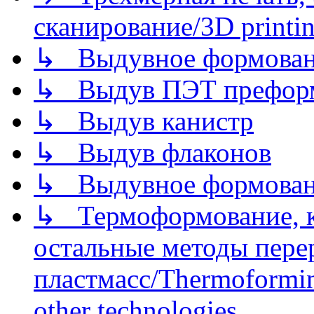
сканирование/3D printin
↳ Выдувное формован
↳ Выдув ПЭТ префор
↳ Выдув канистр
↳ Выдув флаконов
↳ Выдувное формован
↳ Термоформование, ка
остальные методы пере
пластмасс/Thermoforming
other technologies