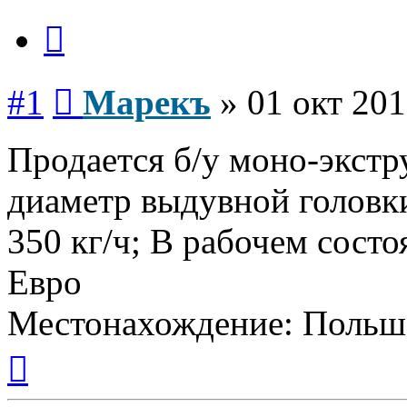
Цитата
Сообщение
#1
Марекъ
»
01 окт 201
Продается б/у моно-экстр
диаметр выдувной головк
350 кг/ч; В рабочем состо
Евро
Местонахождение: Польш
Вернуться
к
началу