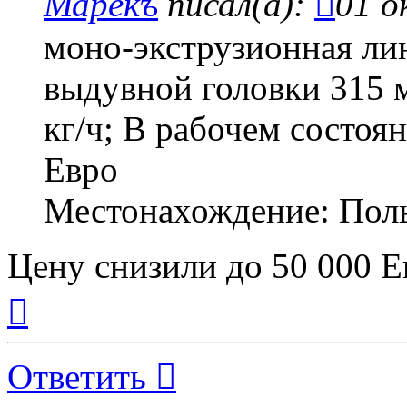
Марекъ
писал(а):
01 о
моно-экструзионная ли
выдувной головки 315 
кг/ч; В рабочем состоя
Евро
Местонахождение: Пол
Цену снизили до 50 000 Е
Вернуться
к
началу
Ответить