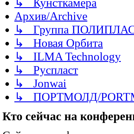
↳ Кунсткамера
Архив/Archive
↳ Группа ПОЛИПЛА
↳ Новая Орбита
↳ ILMA Technology
↳ Руспласт
↳ Jonwai
↳ ПОРТМОЛД/PORT
Кто сейчас на конфере