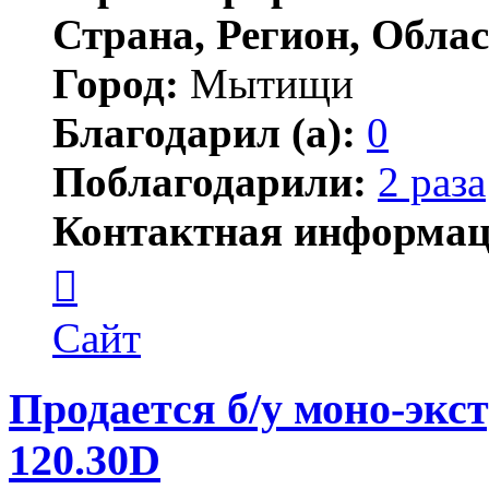
Страна, Регион, Облас
Город:
Мытищи
Благодарил (а):
0
Поблагодарили:
2 раза
Контактная информац
Контактная
информация
пользователя
Марекъ
Сайт
Продается б/у моно-эк
120.30D