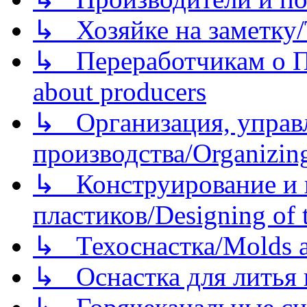
↳ Хозяйке на заметку/T
↳ Переработчикам о Пе
about producers
↳ Организация, управл
производства/Organizing
↳ Конструирование и п
пластиков/Designing of t
↳ Техоснастка/Molds a
↳ Оснастка для литья 