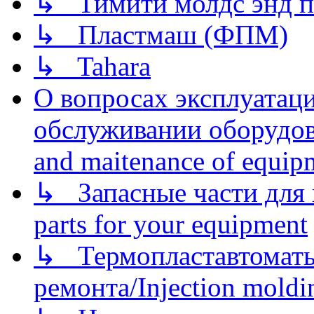
↳ Тимити молдс энд п
↳ Пластмаш (ФПМ)
↳ Tahara
О вопросах эксплуатаци
обслуживании оборудова
and maitenance of equip
↳ Запасные части для 
parts for your equipment
↳ Термопластавтоматы 
ремонта/Injection moldin