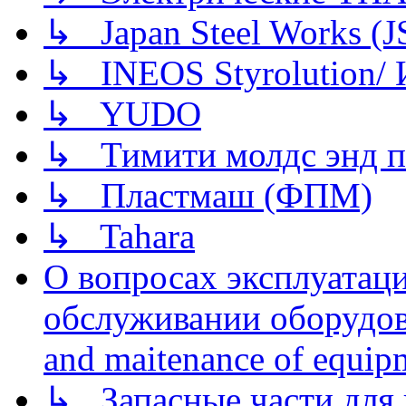
↳ Japan Steel Works (
↳ INEOS Styrolution
↳ YUDO
↳ Тимити молдс энд п
↳ Пластмаш (ФПМ)
↳ Tahara
О вопросах эксплуатаци
обслуживании оборудова
and maitenance of equip
↳ Запасные части для 