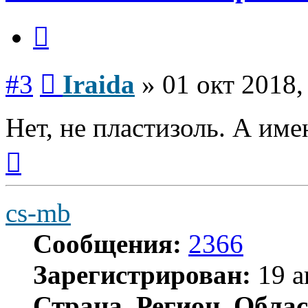
Цитата
Сообщение
#3
Iraida
»
01 окт 2018,
Нет, не пластизоль. А име
Вернуться
к
началу
cs-mb
Сообщения:
2366
Зарегистрирован:
19 а
Страна, Регион, Облас