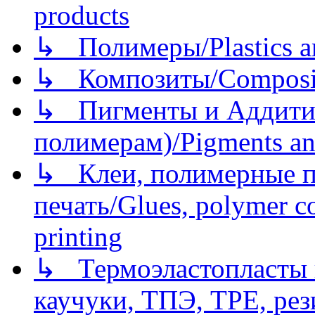
products
↳ Полимеры/Plastics a
↳ Композиты/Сomposite
↳ Пигменты и Аддитив
полимерам)/Pigments an
↳ Клеи, полимерные по
печать/Glues, polymer co
printing
↳ Термоэластопласты и
каучуки, ТПЭ, TPE, рез