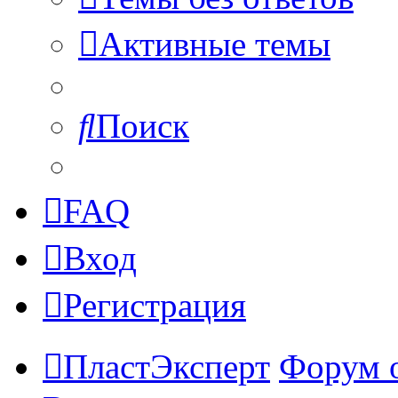
Активные темы
Поиск
FAQ
Вход
Регистрация
ПластЭксперт
Форум 