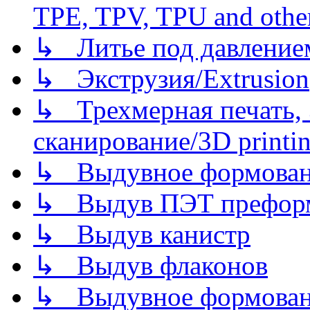
TPE, TPV, TPU and other
↳ Литье под давлением/
↳ Экструзия/Extrusion
↳ Трехмерная печать,
сканирование/3D printin
↳ Выдувное формован
↳ Выдув ПЭТ префор
↳ Выдув канистр
↳ Выдув флаконов
↳ Выдувное формован