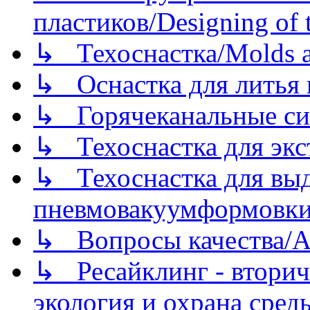
пластиков/Designing of t
↳ Техоснастка/Molds a
↳ Оснастка для литья 
↳ Горячеканальные си
↳ Техоснастка для экс
↳ Техоснастка для вы
пневмовакуумформовк
↳ Вопросы качества/Abo
↳ Ресайклинг - вторич
экология и охрана среды/