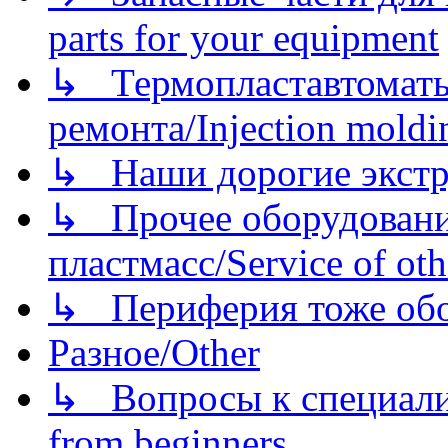
parts for your equipment
↳ Термопластавтоматы 
ремонта/Injection moldin
↳ Наши дорогие экстру
↳ Прочее оборудовани
пластмасс/Service of oth
↳ Периферия тоже обору
Разное/Other
↳ Вопросы к специали
from beginners