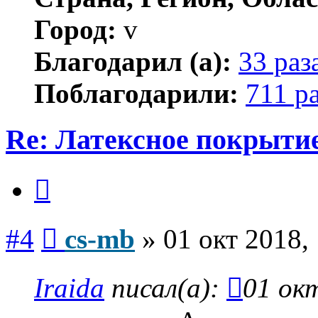
Город:
v
Благодарил (а):
33 раз
Поблагодарили:
711 р
Re: Латексное покрытие
Цитата
Сообщение
#4
cs-mb
»
01 окт 2018,
Iraida
писал(а):
01 окт