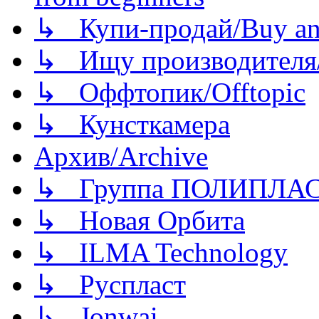
↳ Купи-продай/Buy and
↳ Ищу производителя/
↳ Оффтопик/Offtopic
↳ Кунсткамера
Архив/Archive
↳ Группа ПОЛИПЛА
↳ Новая Орбита
↳ ILMA Technology
↳ Руспласт
↳ Jonwai