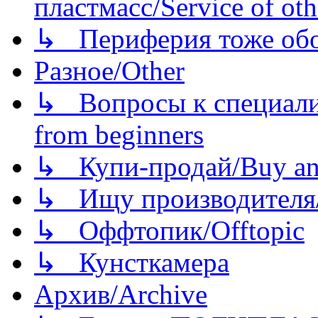
пластмасс/Service of oth
↳ Периферия тоже обору
Разное/Other
↳ Вопросы к специали
from beginners
↳ Купи-продай/Buy and
↳ Ищу производителя/
↳ Оффтопик/Offtopic
↳ Кунсткамера
Архив/Archive