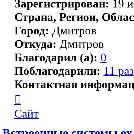
Зарегистрирован:
19 и
Страна, Регион, Облас
Город:
Дмитров
Откуда:
Дмитров
Благодарил (а):
0
Поблагодарили:
11 раз
Контактная информац
Контактная
информация
пользователя
Ксения
Сайт
Встроенные системы о