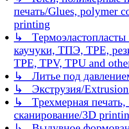
печать/Glues, polymer co
printing
↳ Термоэластопласты и
каучуки, ТПЭ, TPE, рез
TPE, TPV, TPU and other
↳ Литье под давлением/
↳ Экструзия/Extrusion
↳ Трехмерная печать,
сканирование/3D printin
↳ Выдувное формован