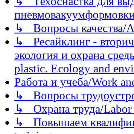
↳ Техоснастка для вы
пневмовакуумформовк
↳ Вопросы качества/Abo
↳ Ресайклинг - вторич
экология и охрана среды/
plastic. Ecology and env
Работа и учеба/Work an
↳ Вопросы трудоустрой
↳ Охрана труда/Labor p
↳ Повышаем квалификац