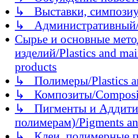
↳ Выставки, симпозиу
↳ Административный/
Сырье и основные мето
изделий/Plastics and mai
products
↳ Полимеры/Plastics a
↳ Композиты/Сomposite
↳ Пигменты и Аддитив
полимерам)/Pigments an
↳ Клеи, полимерные по