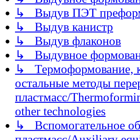
↳ Выдув ПЭТ префор
↳ Выдув канистр
↳ Выдув флаконов
↳ Выдувное формован
↳ Термоформование, ка
остальные методы пере
пластмасс/Thermoforming
other technologies
↳ Вспомогательное об
пластмасс/Auxiliary equi