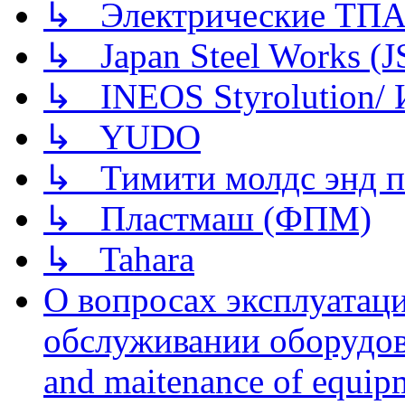
↳ Электрические ТПА
↳ Japan Steel Works (
↳ INEOS Styrolution
↳ YUDO
↳ Тимити молдс энд п
↳ Пластмаш (ФПМ)
↳ Tahara
О вопросах эксплуатаци
обслуживании оборудова
and maitenance of equip