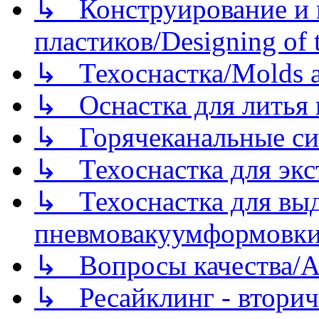
↳ Конструирование и п
пластиков/Designing of t
↳ Техоснастка/Molds a
↳ Оснастка для литья 
↳ Горячеканальные си
↳ Техоснастка для экс
↳ Техоснастка для вы
пневмовакуумформовк
↳ Вопросы качества/Abo
↳ Ресайклинг - вторич