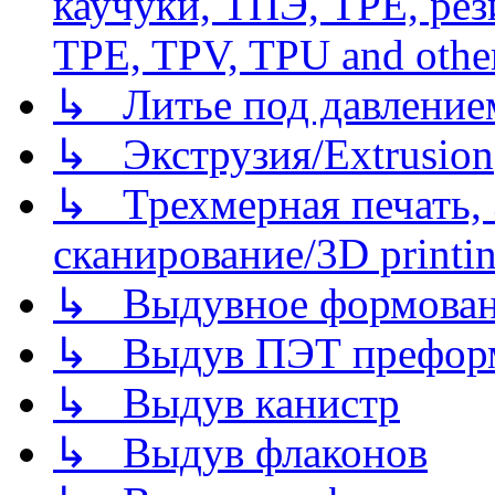
каучуки, ТПЭ, TPE, рез
TPE, TPV, TPU and other
↳ Литье под давлением/
↳ Экструзия/Extrusion
↳ Трехмерная печать,
сканирование/3D printin
↳ Выдувное формован
↳ Выдув ПЭТ префор
↳ Выдув канистр
↳ Выдув флаконов