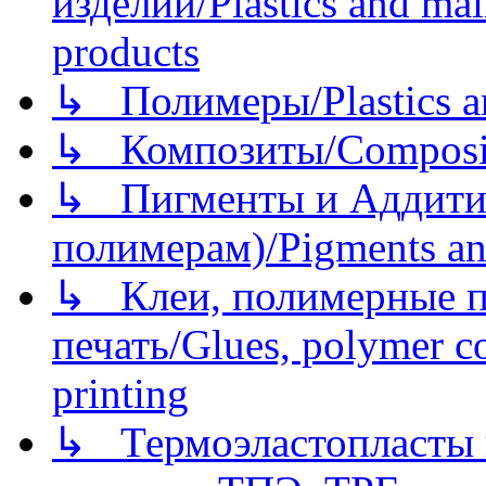
изделий/Plastics and mai
products
↳ Полимеры/Plastics a
↳ Композиты/Сomposite
↳ Пигменты и Аддитив
полимерам)/Pigments an
↳ Клеи, полимерные по
печать/Glues, polymer co
printing
↳ Термоэластопласты и