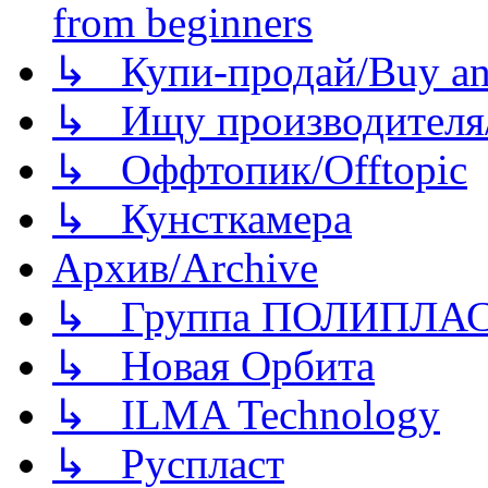
from beginners
↳ Купи-продай/Buy and
↳ Ищу производителя/
↳ Оффтопик/Offtopic
↳ Кунсткамера
Архив/Archive
↳ Группа ПОЛИПЛА
↳ Новая Орбита
↳ ILMA Technology
↳ Руспласт