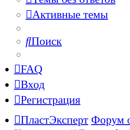
Активные темы
Поиск
FAQ
Вход
Регистрация
ПластЭксперт
Форум 