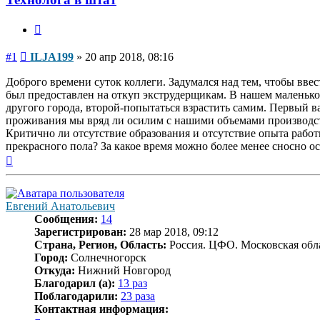
Цитата
Сообщение
#1
ILJA199
»
20 апр 2018, 08:16
Доброго времени суток коллеги. Задумался над тем, чтобы ввес
был предоставлен на откуп экструдерщикам. В нашем маленьком
другого города, второй-попытаться взрастить самим. Первый ва
проживания мы вряд ли осилим с нашими объемами производст
Критично ли отсутствие образования и отсутствие опыта работ
прекрасного пола? За какое время можно более менее сносно о
Вернуться
к
началу
Евгений Анатольевич
Сообщения:
14
Зарегистрирован:
28 мар 2018, 09:12
Страна, Регион, Область:
Россия. ЦФО. Московская обл
Город:
Солнечногорск
Откуда:
Нижний Новгород
Благодарил (а):
13 раз
Поблагодарили:
23 раза
Контактная информация: