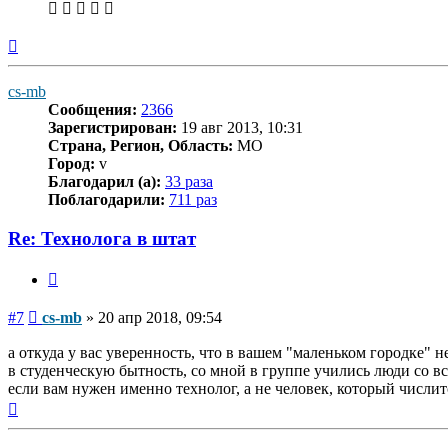
Вернуться
к
началу
cs-mb
Сообщения:
2366
Зарегистрирован:
19 авг 2013, 10:31
Страна, Регион, Область:
MO
Город:
v
Благодарил (а):
33 раза
Поблагодарили:
711 раз
Re: Технолога в штат
Цитата
Сообщение
#7
cs-mb
»
20 апр 2018, 09:54
а откуда у вас уверенность, что в вашем "маленьком городке" н
в студенческую бытность, со мной в группе учились люди со вс
если вам нужен именно технолог, а не человек, который числи
Вернуться
к
началу