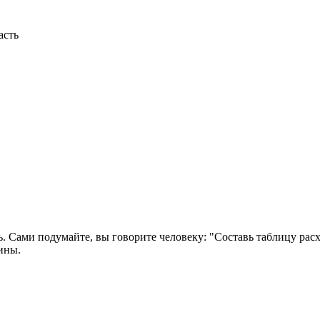
асть
. Сами подумайте, вы говорите человеку: "Составь таблицу расхо
ины.