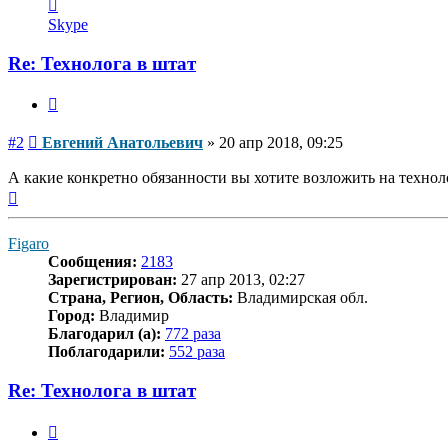
Контактная
информация
Skype
пользователя
Евгений
Re: Технолога в штат
Анатольевич
Цитата
Сообщение
#2
Евгений Анатольевич
»
20 апр 2018, 09:25
А какие конкретно обязанности вы хотите возложить на технол
Вернуться
к
началу
Figaro
Сообщения:
2183
Зарегистрирован:
27 апр 2013, 02:27
Страна, Регион, Область:
Владимирская обл.
Город:
Владимир
Благодарил (а):
772 раза
Поблагодарили:
552 раза
Re: Технолога в штат
Цитата