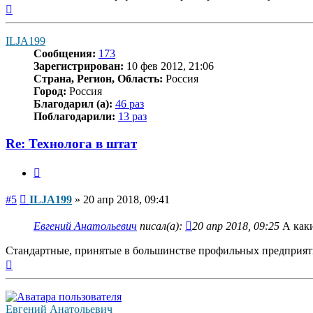
Вернуться
к
началу
ILJA199
Сообщения:
173
Зарегистрирован:
10 фев 2012, 21:06
Страна, Регион, Область:
Россия
Город:
Россия
Благодарил (а):
46 раз
Поблагодарили:
13 раз
Re: Технолога в штат
Цитата
Сообщение
#5
ILJA199
»
20 апр 2018, 09:41
Евгений Анатольевич
писал(а):
20 апр 2018, 09:25
А каки
Стандартные, принятые в большинстве профильных предприят
Вернуться
к
началу
Евгений Анатольевич