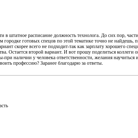
ти в штатное расписание должность технолога. До сих пор, част
 городке готовых спецов по этой тематике точно не найдешь, по
риант скорее всего не подходит-так как зарплату хорошего спец
ва. Остается второй вариант. И вот прошу поделиться коллеги
ы-при наличии у человека ответственности, желания научиться и
своить профессию? Заранее благодарю за ответы.
асть