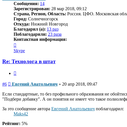
Сообщения:
14
Зарегистрирован:
28 мар 2018, 09:12
Страна, Регион, Область:
Россия. ЦФО. Московская обл
Город:
Солнечногорск
Откуда:
Нижний Новгород
Благодарил (а):
13 раз
Поблагодарили:
23 раза
Контактная информация:
Контактная
информация
Skype
пользователя
Евгений
Re: Технолога в штат
Анатольевич
Цитата
Сообщение
#6
Евгений Анатольевич
»
20 апр 2018, 09:47
Если стандартные, то без профильного образования не обойтись
"Подбери добавку". А он понятия не имеет что такое полиолеф
За это сообщение автора
Евгений Анатольевич
поблагодарил:
Maks42
Рейтинг:
5%