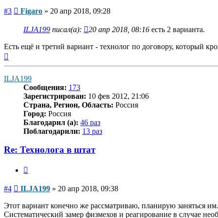
Сообщение
#3
Figaro
»
20 апр 2018, 09:28
ILJA199
писал(а):
20 апр 2018, 08:16
есть 2 варианта.
Есть ещё и третий вариант - технолог по договору, который кр
Вернуться
к
началу
ILJA199
Сообщения:
173
Зарегистрирован:
10 фев 2012, 21:06
Страна, Регион, Область:
Россия
Город:
Россия
Благодарил (а):
46 раз
Поблагодарили:
13 раз
Re: Технолога в штат
Цитата
Сообщение
#4
ILJA199
»
20 апр 2018, 09:38
Этот вариант конечно же рассматриваю, планирую заняться им.
Систематический замер физмехов и реагирование в случае нео