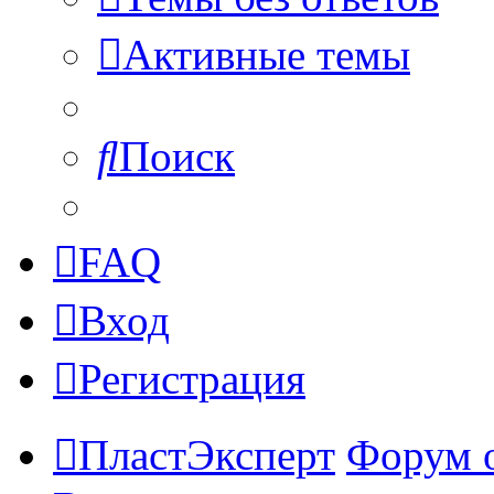
Активные темы
Поиск
FAQ
Вход
Регистрация
ПластЭксперт
Форум 