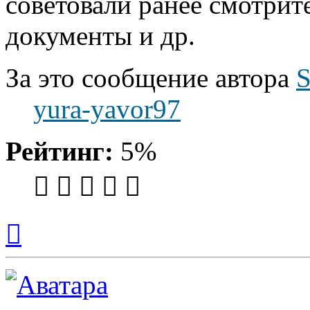
советовали ранее смотри
документы и др.
За это сообщение автора
S
yura-yavor97
Рейтинг:
5%
Вернуться
к
началу