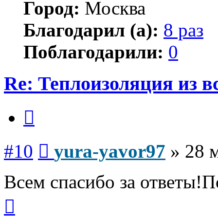
Город:
Москва
Благодарил (а):
8 раз
Поблагодарили:
0
Re: Теплоизоляция из в
Цитата
Сообщение
#10
yura-yavor97
»
28 
Всем спасибо за ответы!П
Вернуться
к
началу