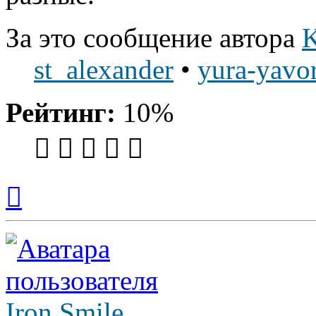
За это сообщение автора
K
st_alexander
•
yura-yavo
Рейтинг:
10%
Вернуться
к
началу
Iron Smile