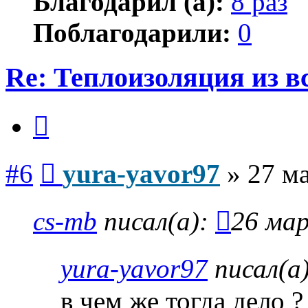
Благодарил (а):
8 раз
Поблагодарили:
0
Re: Теплоизоляция из в
Цитата
Сообщение
#6
yura-yavor97
»
27 ма
cs-mb
писал(а):
26 мар
yura-yavor97
писал(а
в чем же тогда дело ?