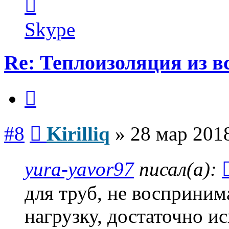
информация
пользователя
Kirilliq
Skype
Re: Теплоизоляция из в
Цитата
Сообщение
#8
Kirilliq
»
28 мар 2018
yura-yavor97
писал(а):
для труб, не восприн
нагрузку, достаточно и