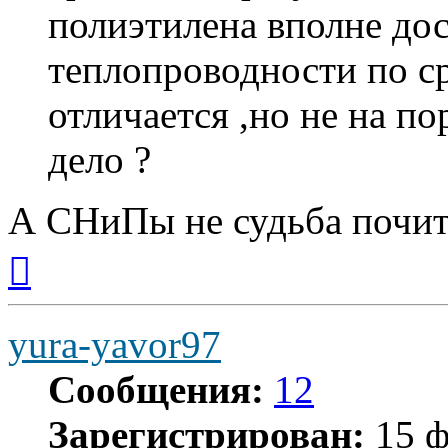
полиэтилена вполне до
теплопроводности по с
отличается ,но не на по
дело ?
А СНиПы не судьба почи
Вернуться
к
началу
yura-yavor97
Сообщения:
12
Зарегистрирован:
15 ф