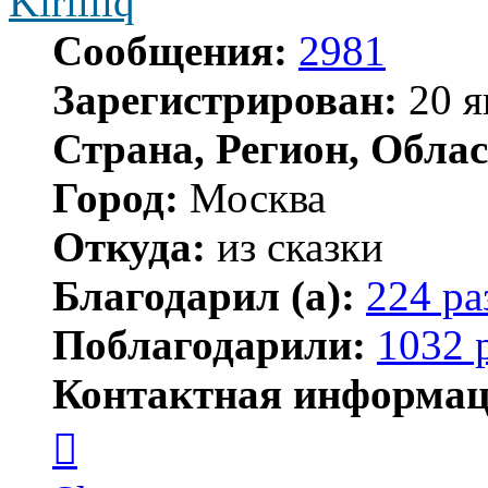
Kirilliq
Сообщения:
2981
Зарегистрирован:
20 я
Страна, Регион, Облас
Город:
Москва
Откуда:
из сказки
Благодарил (а):
224 ра
Поблагодарили:
1032 
Контактная информац
Контактная
информация
пользователя
Kirilliq