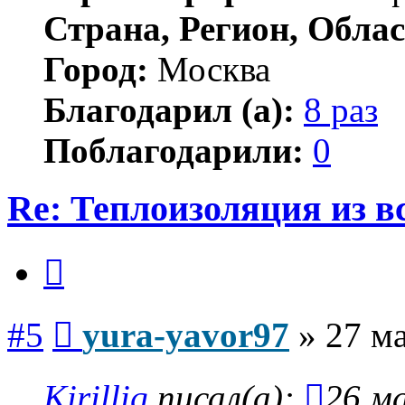
Страна, Регион, Облас
Город:
Москва
Благодарил (а):
8 раз
Поблагодарили:
0
Re: Теплоизоляция из в
Цитата
Сообщение
#5
yura-yavor97
»
27 ма
Kirilliq
писал(а):
26 ма