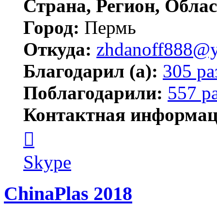
Страна, Регион, Облас
Город:
Пермь
Откуда:
zhdanoff888@y
Благодарил (а):
305 ра
Поблагодарили:
557 р
Контактная информац
Контактная
информация
пользователя
zhdanoff888
Skype
ChinaPlas 2018