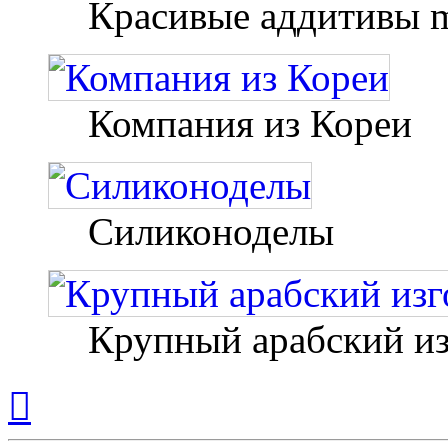
Красивые аддитивы m
Компания из Кореи
Силиконоделы
Крупный арабский из
Вернуться
к
началу