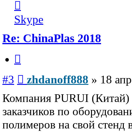
информация
пользователя
zhdanoff888
Skype
Re: ChinaPlas 2018
Цитата
Сообщение
#3
zhdanoff888
»
18 апр
Компания PURUI (Китай) 
заказчиков по оборудован
полимеров на свой стенд