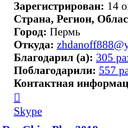
Зарегистрирован:
14 о
Страна, Регион, Облас
Город:
Пермь
Откуда:
zhdanoff888@y
Благодарил (а):
305 ра
Поблагодарили:
557 р
Контактная информац
Контактная
информация
пользователя
zhdanoff888
Skype