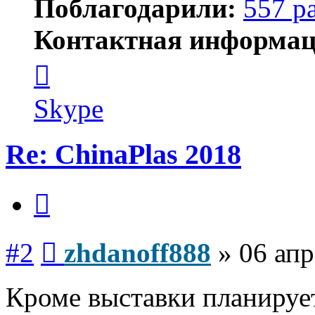
Поблагодарили:
557 р
Контактная информац
Контактная
информация
пользователя
zhdanoff888
Skype
Re: ChinaPlas 2018
Цитата
Сообщение
#2
zhdanoff888
»
06 апр
Кроме выставки планирует