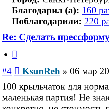
Благодарил (а):
160 ра
Поблагодарили:
220 р
Re: Сделать прессформу
Цитата
Сообщение
#4
KsunReh
»
06 мар 20
100 крыльчаток для норма
маленькая партия! Не знаю
конкретно, но стоимость