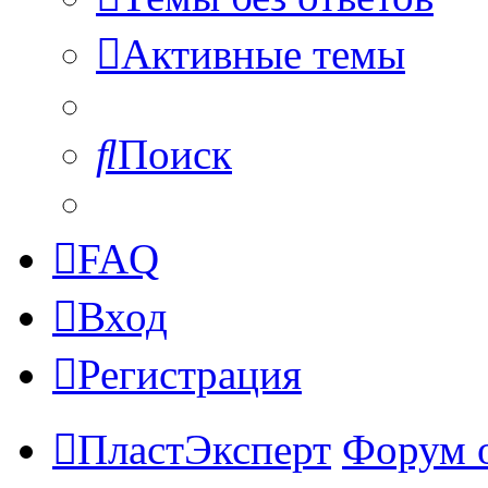
Активные темы
Поиск
FAQ
Вход
Регистрация
ПластЭксперт
Форум 