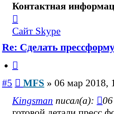
Контактная информац
Контактная
информация
пользователя
MFS
Сайт
Skype
Re: Сделать прессформу
Цитата
Сообщение
#5
MFS
»
06 мар 2018, 
Kingsman
писал(а):
06
готовой детали пресс ф