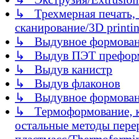
↳ Трехмерная печать,
сканирование/3D printin
↳ Выдувное формован
↳ Выдув ПЭТ префор
↳ Выдув канистр
↳ Выдув флаконов
↳ Выдувное формован
↳ Термоформование, ка
остальные методы пере