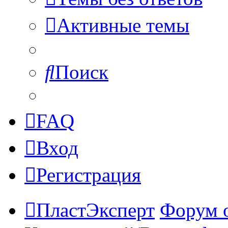
Активные темы
Поиск
FAQ
Вход
Регистрация
ПластЭксперт
Форум 