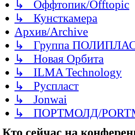
↳ Оффтопик/Offtopic
↳ Кунсткамера
Архив/Archive
↳ Группа ПОЛИПЛА
↳ Новая Орбита
↳ ILMA Technology
↳ Руспласт
↳ Jonwai
↳ ПОРТМОЛД/PORT
Кто сейчас на конфере