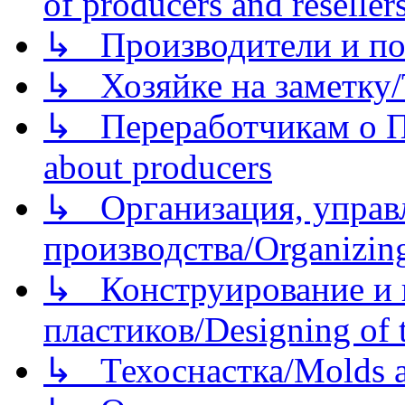
of producers and reseller
↳ Производители и по
↳ Хозяйке на заметку/T
↳ Переработчикам о Пе
about producers
↳ Организация, управл
производства/Organizing
↳ Конструирование и п
пластиков/Designing of t
↳ Техоснастка/Molds a