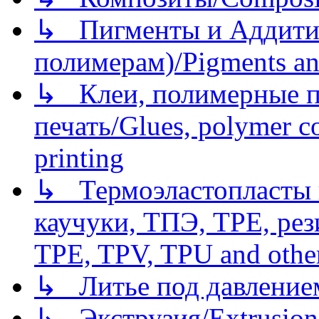
↳ Пигменты и Аддитив
полимерам)/Pigments an
↳ Клеи, полимерные по
печать/Glues, polymer co
printing
↳ Термоэластопласты и
каучуки, ТПЭ, TPE, рез
TPE, TPV, TPU and other
↳ Литье под давлением/
↳ Экструзия/Extrusion