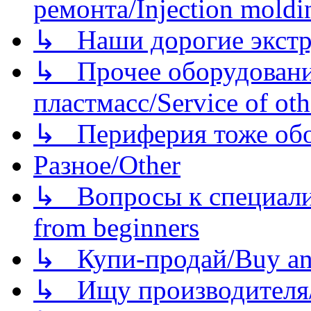
ремонта/Injection moldin
↳ Наши дорогие экстру
↳ Прочее оборудовани
пластмасс/Service of oth
↳ Периферия тоже обору
Разное/Other
↳ Вопросы к специали
from beginners
↳ Купи-продай/Buy and
↳ Ищу производителя/