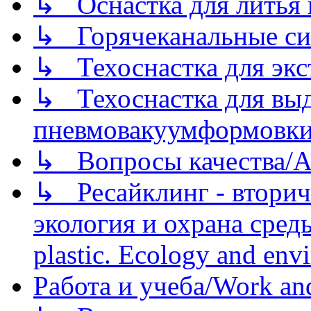
↳ Оснастка для литья 
↳ Горячеканальные си
↳ Техоснастка для экс
↳ Техоснастка для вы
пневмовакуумформовк
↳ Вопросы качества/Abo
↳ Ресайклинг - вторич
экология и охрана среды/
plastic. Ecology and env
Работа и учеба/Work an