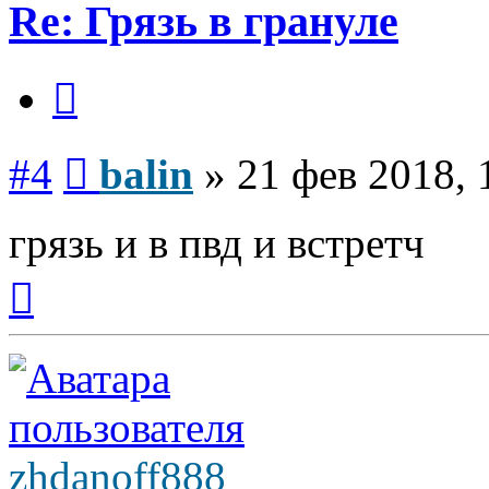
Re: Грязь в грануле
Цитата
Сообщение
#4
balin
»
21 фев 2018, 
грязь и в пвд и встретч
Вернуться
к
началу
zhdanoff888