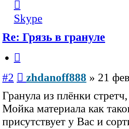
информация
пользователя
zhdanoff888
Skype
Re: Грязь в грануле
Цитата
Сообщение
#2
zhdanoff888
»
21 фев
Гранула из плёнки стретч
Мойка материала как тако
присутствует у Вас и сорт