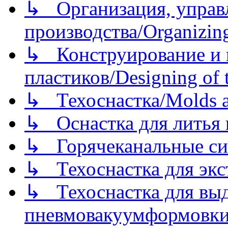
↳ Организация, управл
производства/Organizing
↳ Конструирование и п
пластиков/Designing of t
↳ Техоснастка/Molds a
↳ Оснастка для литья 
↳ Горячеканальные си
↳ Техоснастка для экс
↳ Техоснастка для вы
пневмовакуумформовк