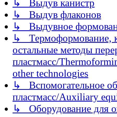
↳ Выдув канистр
↳ Выдув флаконов
↳ Выдувное формован
↳ Термоформование, ка
остальные методы пере
пластмасс/Thermoforming
other technologies
↳ Вспомогательное об
пластмасс/Auxiliary equi
↳ Оборудование для о