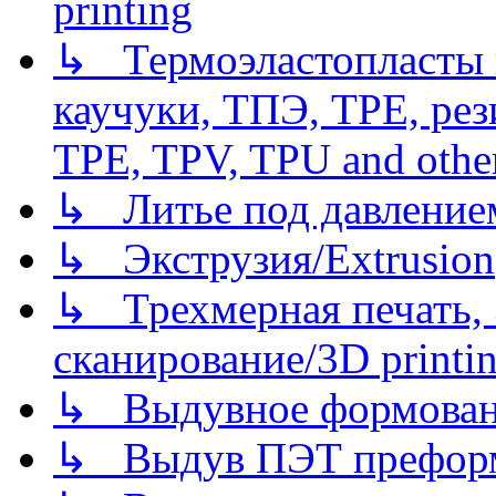
printing
↳ Термоэластопласты и
каучуки, ТПЭ, TPE, рез
TPE, TPV, TPU and other
↳ Литье под давлением/
↳ Экструзия/Extrusion
↳ Трехмерная печать,
сканирование/3D printin
↳ Выдувное формован
↳ Выдув ПЭТ префор