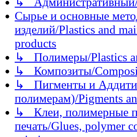
↳ Административный/
Сырье и основные мето
изделий/Plastics and mai
products
↳ Полимеры/Plastics a
↳ Композиты/Сomposite
↳ Пигменты и Аддитив
полимерам)/Pigments an
↳ Клеи, полимерные по
печать/Glues, polymer co