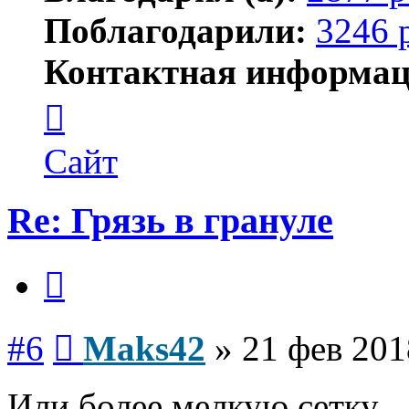
Поблагодарили:
3246 
Контактная информац
Контактная
информация
пользователя
Maks42
Сайт
Re: Грязь в грануле
Цитата
Сообщение
#6
Maks42
»
21 фев 201
Или более мелкую сетку.