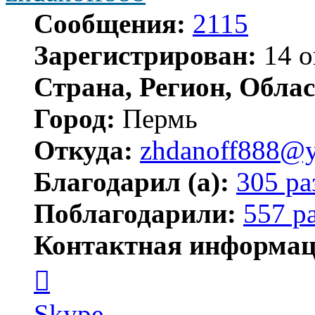
Сообщения:
2115
Зарегистрирован:
14 о
Страна, Регион, Облас
Город:
Пермь
Откуда:
zhdanoff888@y
Благодарил (а):
305 ра
Поблагодарили:
557 р
Контактная информац
Контактная
информация
пользователя
zhdanoff888
Skype