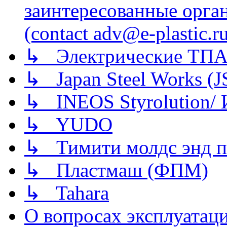
заинтересованные орга
(contact adv@e-plastic.r
↳ Электрические ТПА
↳ Japan Steel Works (
↳ INEOS Styrolution
↳ YUDO
↳ Тимити молдс энд п
↳ Пластмаш (ФПМ)
↳ Tahara
О вопросах эксплуатаци