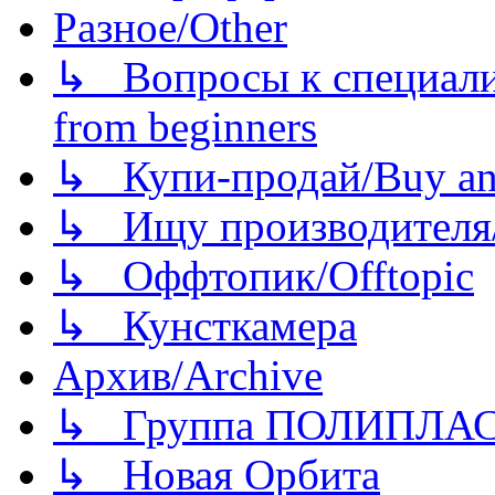
Разное/Other
↳ Вопросы к специали
from beginners
↳ Купи-продай/Buy and
↳ Ищу производителя/
↳ Оффтопик/Offtopic
↳ Кунсткамера
Архив/Archive
↳ Группа ПОЛИПЛА
↳ Новая Орбита