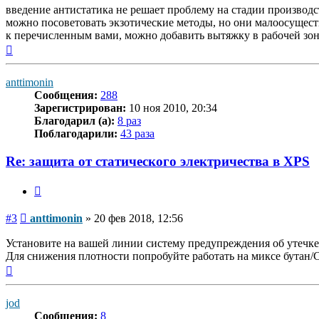
введение антистатика не решает проблему на стадии производ
можно посоветовать экзотические методы, но они малоосущест
к перечисленным вами, можно добавить вытяжку в рабочей зон
Вернуться
к
началу
anttimonin
Сообщения:
288
Зарегистрирован:
10 ноя 2010, 20:34
Благодарил (а):
8 раз
Поблагодарили:
43 раза
Re: защита от статического электричества в XPS
Цитата
Сообщение
#3
anttimonin
»
20 фев 2018, 12:56
Установите на вашей линии систему предупреждения об утечке 
Для снижения плотности попробуйте работать на миксе бутан/
Вернуться
к
началу
jod
Сообщения:
8