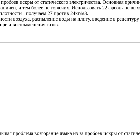
 пробоев искры от статического электричества. Основная причин
ничен, и тем более не горючих. Использовать 22 фреон- не выход
плотности - получаем 27 против 24кг/м3.
сти воздуха, распыление воды на плиту, введение в рецептуру 
оре и воспламенения газов.
ьшая проблема возгорание языка из-за пробоев искры от статиче