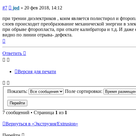
Сообщение
#7
jod
»
20 фев 2018, 14:12
при трении диэлектриков , коим является полистирол и фтороп
слоев происходит преобразование механической энергии в элек
при обрыве фторопласта, при откате калибратора и т.д. И даже
видно по линии отрыва- дефекта.
Вернуться
к
началу
Ответить
Версия для печати
Показать:
Поле сортировки:
7 сообщений • Страница
1
из
1
Вернуться в «Экструзия/Extrusion»
Перейти