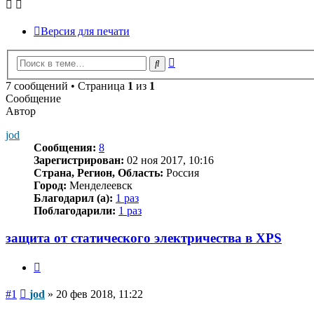
Версия для печати
Расширенный
Поиск
поиск
7 сообщений • Страница
1
из
1
Сообщение
Автор
jod
Сообщения:
8
Зарегистрирован:
02 ноя 2017, 10:16
Страна, Регион, Область:
Россия
Город:
Менделеевск
Благодарил (а):
1 раз
Поблагодарили:
1 раз
защита от статического электричества в XPS
Цитата
Сообщение
#1
jod
»
20 фев 2018, 11:22