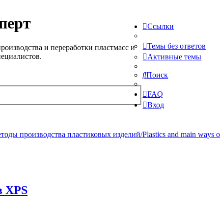
перт
Ссылки
Темы без ответов
роизводства и переработки пластмасс и
пециалистов.
Активные темы
Поиск
FAQ
Вход
ды производства пластиковых изделий/Plastics and main ways of pr
в XPS