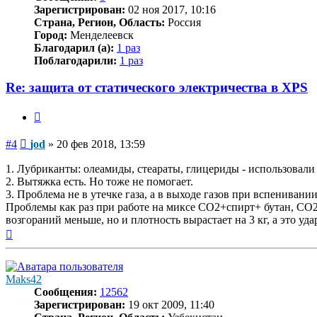
Зарегистрирован:
02 ноя 2017, 10:16
Страна, Регион, Область:
Россия
Город:
Менделеевск
Благодарил (а):
1 раз
Поблагодарили:
1 раз
Re: защита от статического электричества в XPS
Цитата
Сообщение
#4
jod
»
20 фев 2018, 13:59
1. Лубриканты: олеамиды, стеараты, глицериды - использовали
2. Вытяжка есть. Но тоже не помогает.
3. Проблема не в утечке газа, а в выходе газов при вспенивани
Проблемы как раз при работе на миксе СО2+спирт+ бутан, СО2
возгораний меньше, но и плотность вырастает на 3 кг, а это уда
Вернуться
к
началу
Maks42
Сообщения:
12562
Зарегистрирован:
19 окт 2009, 11:40