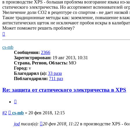
в производстве XPS - большая проблема возгорание языка из-за
статического электричества. Но ассортимент вспенивателей огра
Увеличение доли СО2 в рецептуре со спиртом - не дает низкой 
Такие традиционные методы как: заземление, повышение влажно
антистатических щеток не исключают пробоя искры в калибрат
Может поможете решить проблему?
Вернуться
к
началу
cs-mb
Сообщения:
2366
Зарегистрирован:
19 авг 2013, 10:31
Страна, Регион, Область:
MO
Город:
v
Благодарил (а):
33 раза
Поблагодарили:
711 раз
Re: защита от статического электричества в XPS
Цитата
Сообщение
#2
cs-mb
»
20 фев 2018, 12:15
jod
писал(а):
20 фев 2018, 11:22
в производстве XPS - бол