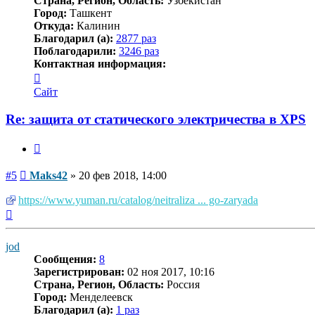
Страна, Регион, Область:
Узбекистан
Город:
Ташкент
Откуда:
Калинин
Благодарил (а):
2877 раз
Поблагодарили:
3246 раз
Контактная информация:
Контактная
информация
Сайт
пользователя
Maks42
Re: защита от статического электричества в XPS
Цитата
Сообщение
#5
Maks42
»
20 фев 2018, 14:00
https://www.yuman.ru/catalog/neitraliza ... go-zaryada
Вернуться
к
началу
jod
Сообщения:
8
Зарегистрирован:
02 ноя 2017, 10:16
Страна, Регион, Область:
Россия
Город:
Менделеевск
Благодарил (а):
1 раз