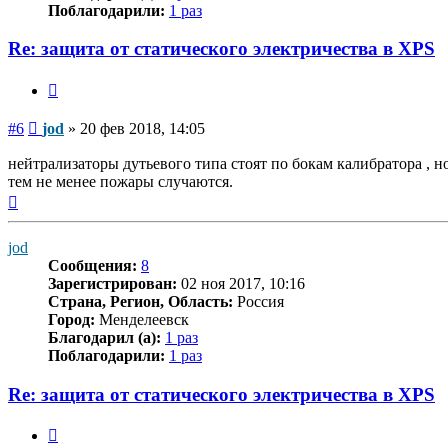
Поблагодарили:
1 раз
Re: защита от статического электричества в XPS
Цитата
Сообщение
#6
jod
»
20 фев 2018, 14:05
нейтрализаторы дутьевого типа стоят по бокам калибратора , н
тем не менее пожары случаются.
Вернуться
к
началу
jod
Сообщения:
8
Зарегистрирован:
02 ноя 2017, 10:16
Страна, Регион, Область:
Россия
Город:
Менделеевск
Благодарил (а):
1 раз
Поблагодарили:
1 раз
Re: защита от статического электричества в XPS
Цитата