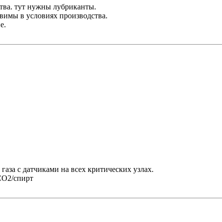
ства. тут нужны лубриканты.
вимы в условиях производства.
е.
газа с датчиками на всех критических узлах.
СО2/спирт