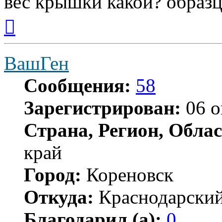
вес крышки какой? образ
Вернуться
к
началу
ВашГен
Сообщения:
58
Зарегистрирован:
06 о
Страна, Регион, Облас
край
Город:
Кореновск
Откуда:
Краснодарский
Благодарил (а):
0