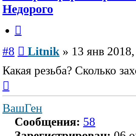
Недорого
Цитата
Сообщение
#8
Litnik
»
13 янв 2018,
Какая резьба? Сколько за
Вернуться
к
началу
ВашГен
Сообщения:
58
Зарегистрирован:
06 о