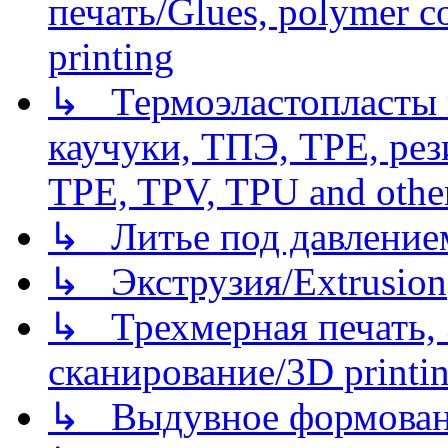
печать/Glues, polymer co
printing
↳ Термоэластопласты и
каучуки, ТПЭ, TPE, рез
TPE, TPV, TPU and other
↳ Литье под давлением/
↳ Экструзия/Extrusion
↳ Трехмерная печать,
сканирование/3D printin
↳ Выдувное формован