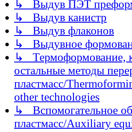
↳ Выдув ПЭТ префор
↳ Выдув канистр
↳ Выдув флаконов
↳ Выдувное формован
↳ Термоформование, ка
остальные методы пере
пластмасс/Thermoforming
other technologies
↳ Вспомогательное об
пластмасс/Auxiliary equi