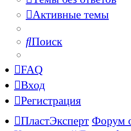
Активные темы
Поиск
FAQ
Вход
Регистрация
ПластЭксперт
Форум 