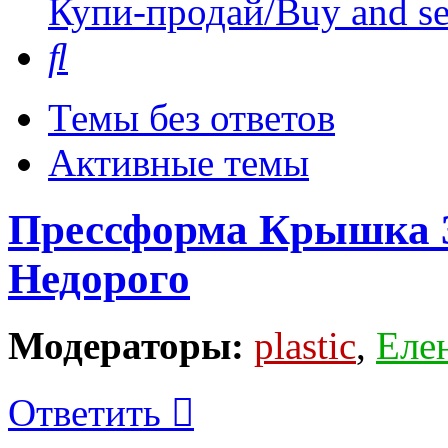
Купи-продай/Buy and se
Поиск
Темы без ответов
Активные темы
Прессформа Крышка 3
Недорого
Модераторы:
plastic
,
Еле
Ответить