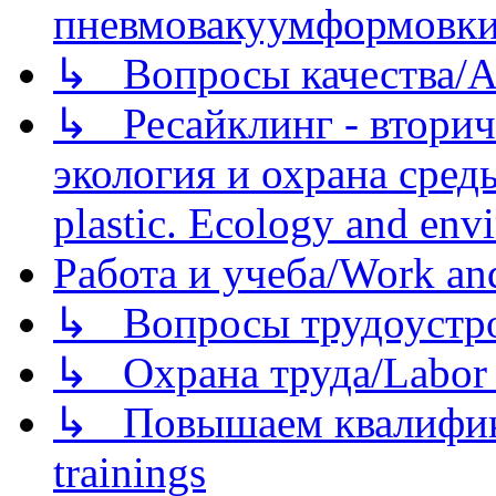
пневмовакуумформовк
↳ Вопросы качества/Abo
↳ Ресайклинг - вторич
экология и охрана среды/
plastic. Ecology and env
Работа и учеба/Work an
↳ Вопросы трудоустрой
↳ Охрана труда/Labor p
↳ Повышаем квалификац
trainings