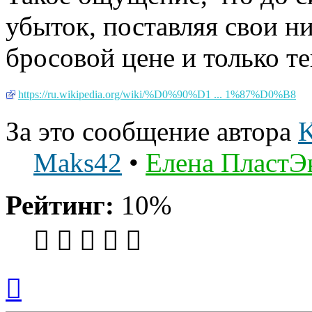
убыток, поставляя свои н
бросовой цене и только т
https://ru.wikipedia.org/wiki/%D0%90%D1 ... 1%87%D0%B8
За это сообщение автора
K
Maks42
•
Елена ПластЭ
Рейтинг:
10%
Вернуться
к
началу