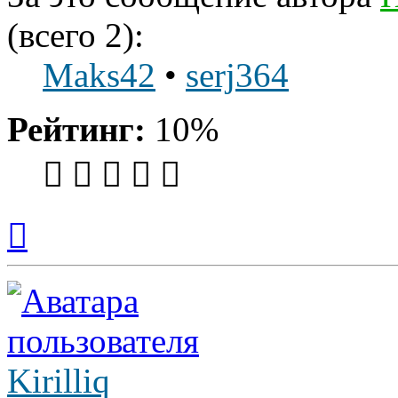
(всего 2):
Maks42
•
serj364
Рейтинг:
10%
Вернуться
к
началу
Kirilliq