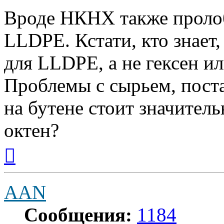
Вроде НКНХ также проло
LLDPE. Кстати, кто знае
для LLDPE, а не гексен ил
Проблемы с сырьем, пост
на бутене стоит значитель
октен?
Вернуться
к
началу
AAN
Сообщения:
1184