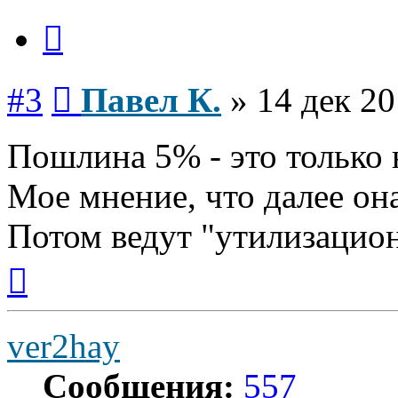
Цитата
Сообщение
#3
Павел К.
»
14 дек 20
Пошлина 5% - это только 
Мое мнение, что далее она
Потом ведут "утилизацион
Вернуться
к
началу
ver2hay
Сообщения:
557