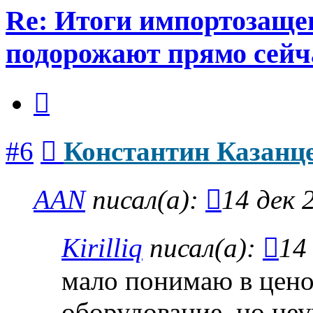
Re: Итоги импортозаще
подорожают прямо сейч
Цитата
Сообщение
#6
Константин Казанц
AAN
писал(а):
14 дек 
Kirilliq
писал(а):
14
мало понимаю в цено
оборудование, но не