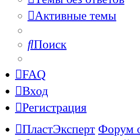
Активные темы
Поиск
FAQ
Вход
Регистрация
ПластЭксперт
Форум 