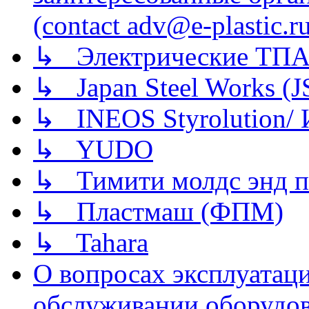
(contact adv@e-plastic.r
↳ Электрические ТПА
↳ Japan Steel Works (
↳ INEOS Styrolution
↳ YUDO
↳ Тимити молдс энд п
↳ Пластмаш (ФПМ)
↳ Tahara
О вопросах эксплуатаци
обслуживании оборудова