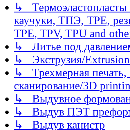
↳ Термоэластопласты и
каучуки, ТПЭ, TPE, рез
TPE, TPV, TPU and other
↳ Литье под давлением/
↳ Экструзия/Extrusion
↳ Трехмерная печать,
сканирование/3D printin
↳ Выдувное формован
↳ Выдув ПЭТ префор
↳ Выдув канистр