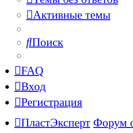
Активные темы
Поиск
FAQ
Вход
Регистрация
ПластЭксперт
Форум 