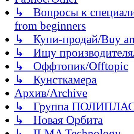
↳ Вопросы к специали
from beginners
↳ Купи-продай/Buy and
↳ Ищу производителя/
↳ Оффтопик/Offtopic
↳ Кунсткамера
Архив/Archive
↳ Группа ПОЛИПЛА
↳ Новая Орбита
↳ ILMA Technology