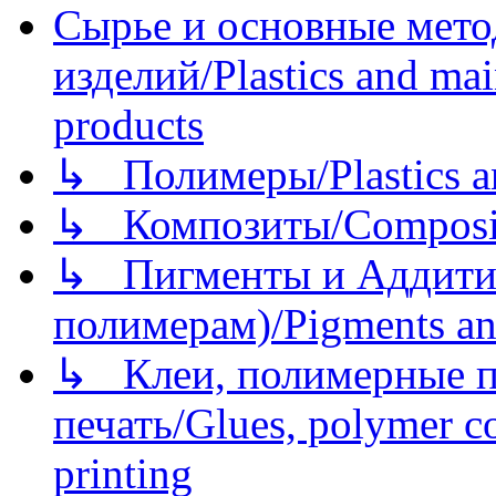
Сырье и основные мето
изделий/Plastics and mai
products
↳ Полимеры/Plastics a
↳ Композиты/Сomposite
↳ Пигменты и Аддитив
полимерам)/Pigments an
↳ Клеи, полимерные по
печать/Glues, polymer co
printing