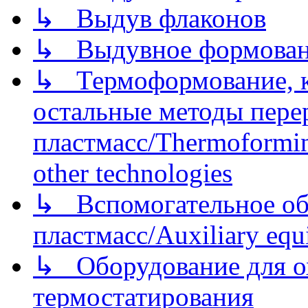
↳ Выдув флаконов
↳ Выдувное формован
↳ Термоформование, ка
остальные методы пере
пластмасс/Thermoforming
other technologies
↳ Вспомогательное об
пластмасс/Auxiliary equi
↳ Оборудование для о
термостатирования