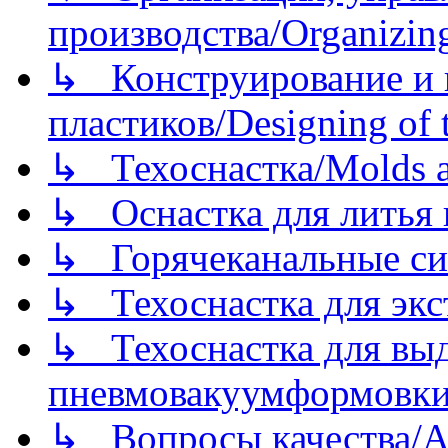
производства/Organizing
↳ Конструирование и п
пластиков/Designing of t
↳ Техоснастка/Molds a
↳ Оснастка для литья 
↳ Горячеканальные си
↳ Техоснастка для экс
↳ Техоснастка для вы
пневмовакуумформовк
↳ Вопросы качества/Abo