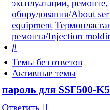
эксплуатации, ремонте
оборудования/About serv
equipment
Термопластав
ремонта/Injection moldin
Поиск
Темы без ответов
Активные темы
пароль для SSF500-K5
Ответить