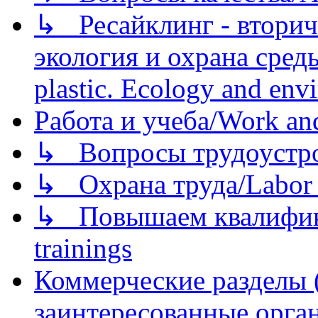
↳ Ресайклинг - вторич
экология и охрана среды/
plastic. Ecology and env
Работа и учеба/Work an
↳ Вопросы трудоустрой
↳ Охрана труда/Labor p
↳ Повышаем квалификац
trainings
Коммерческие разделы 
заинтересованные орга