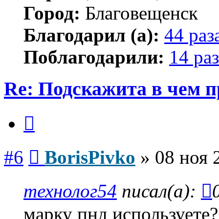
Город:
Благовещенск
Благодарил (а):
44 раз
Поблагодарили:
14 раз
Re: Подскажита в чем 
Цитата
Сообщение
#6
BorisPivko
»
08 ноя 
технолог54
писал(а):
марку пнд используете?