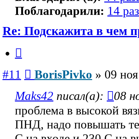
Поблагодарили:
14 раз
Re: Подскажита в чем 
Цитата
Сообщение
#11
BorisPivko
»
09 ноя
Maks42
писал(а):
08 н
проблема в высокой вяз
ПНД, надо повышать те
С на входе и 230 С на в