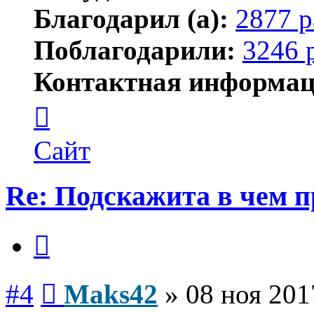
Благодарил (а):
2877 р
Поблагодарили:
3246 
Контактная информац
Контактная
информация
пользователя
Maks42
Сайт
Re: Подскажита в чем 
Цитата
Сообщение
#4
Maks42
»
08 ноя 201