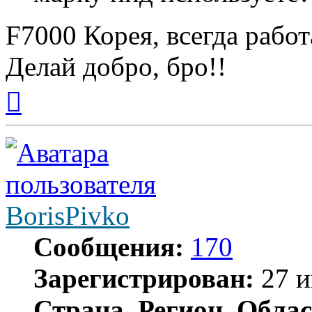
F7000 Корея, всегда работ
Делай добро, бро!!
Вернуться
к
началу
BorisPivko
Сообщения:
170
Зарегистрирован:
27 и
Страна, Регион, Облас