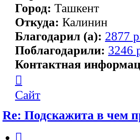
Город:
Ташкент
Откуда:
Калинин
Благодарил (а):
2877 р
Поблагодарили:
3246 
Контактная информац
Контактная
информация
пользователя
Maks42
Сайт
Re: Подскажита в чем 
Цитата