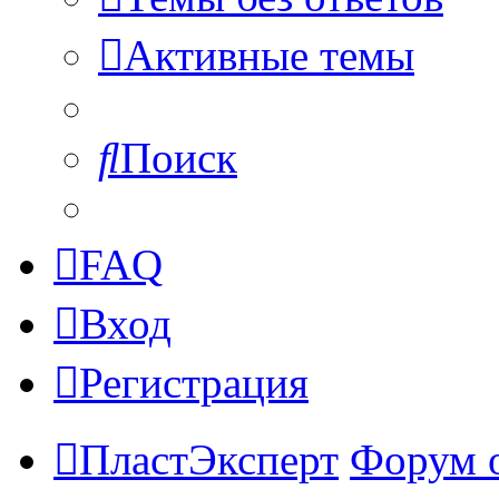
Активные темы
Поиск
FAQ
Вход
Регистрация
ПластЭксперт
Форум 