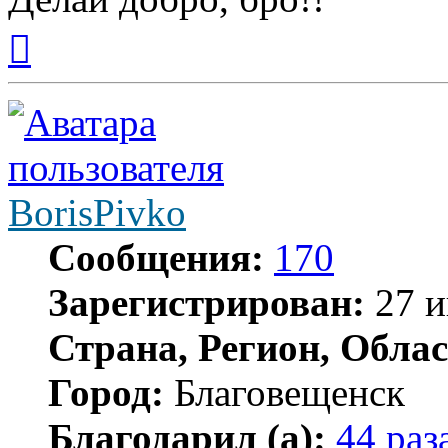
Вернуться
к
началу
BorisPivko
Сообщения:
170
Зарегистрирован:
27 и
Страна, Регион, Облас
Город:
Благовещенск
Благодарил (а):
44 раз