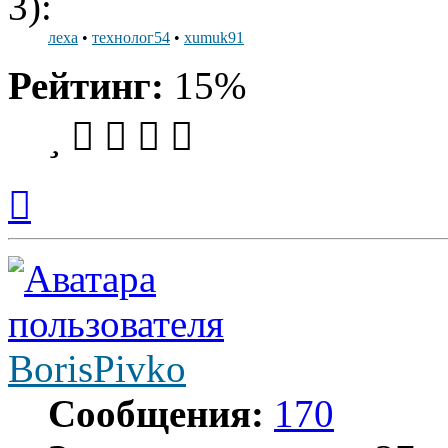
3):
леха
•
технолог54
•
xumuk91
Рейтинг:
15%
Вернуться
к
началу
BorisPivko
Сообщения:
170