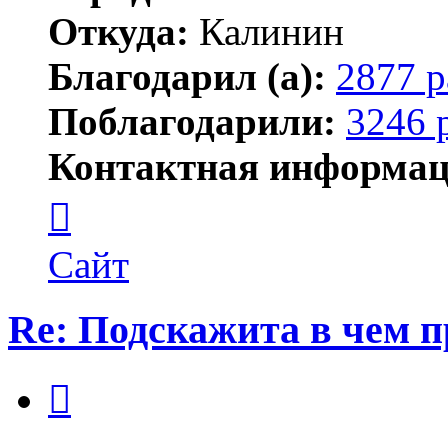
Откуда:
Калинин
Благодарил (а):
2877 р
Поблагодарили:
3246 
Контактная информац
Контактная
информация
пользователя
Maks42
Сайт
Re: Подскажита в чем 
Цитата
Сообщение