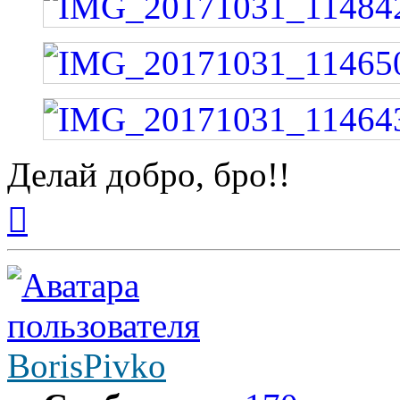
Делай добро, бро!!
Вернуться
к
началу
BorisPivko