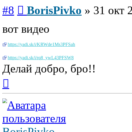
Сообщение
#8
BorisPivko
»
31 окт 
вот видео
https://yadi.sk/i/KRWde1Ms3PFSah
https://yadi.sk/i/rq8_ywL43PFSW8
Делай добро, бро!!
Вернуться
к
началу
BorisPivko