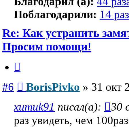
Благодарил (а):
44 раз
Поблагодарили:
14 раз
Re: Как устранить замя
Просим помощи!
Цитата
Сообщение
#6
BorisPivko
»
31 окт 
xumuk91
писал(а):
30 
раз увидеть, чем 100раз