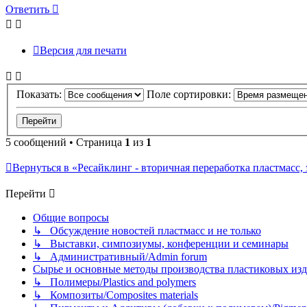
началу
Ответить
Версия для печати
Показать:
Поле сортировки:
5 сообщений • Страница
1
из
1
Вернуться в «Ресайклинг - вторичная переработка пластмасс, экол
Перейти
Общие вопросы
↳ Обсуждение новостей пластмасс и не только
↳ Выставки, симпозиумы, конференции и семинары
↳ Административный/Admin forum
Сырье и основные методы производства пластиковых изделий/
↳ Полимеры/Plastics and polymers
↳ Композиты/Сomposites materials