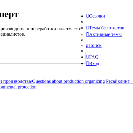
перт
Ссылки
Темы без ответов
роизводства и переработки пластмасс и
пециалистов.
Активные темы
Поиск
FAQ
Вход
производства/Questions about production organizing
Ресайклинг -
ronmental protection