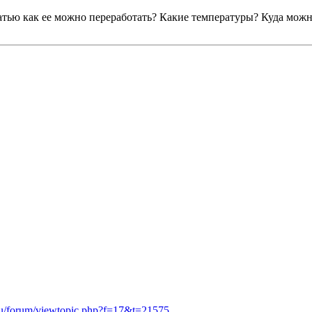
атью как ее можно переработать? Какие температуры? Куда мож
c.ru/forum/viewtopic.php?f=17&t=21575