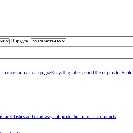
Порядок:
огия и охрана среды/Recycling - the second life of plastic. Ecolog
Plastics and main ways of production of plastic products