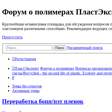
Форум о полимерах ПластЭкс
Крупнейшая независимая площадка для обсуждения вопросов п
эластомеров различными способами. Рекомендации ведущих с
Пропустить
Расширенный поиск
Поиск
Регистрация
ПластЭксперт
Форум о полимерах
Вопросы организации 
среды/Recycling - the second life of plastic. Ecology and envi
Поиск
Темы без ответов
Активные темы
Переработка бопп/пэт пленок