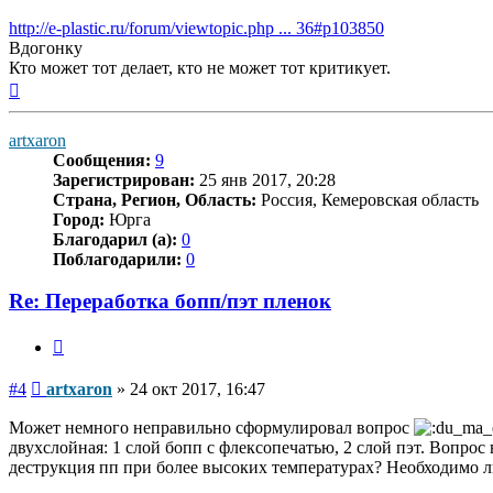
http://e-plastic.ru/forum/viewtopic.php ... 36#p103850
Вдогонку
Кто может тот делает, кто не может тот критикует.
Вернуться
к
началу
artxaron
Сообщения:
9
Зарегистрирован:
25 янв 2017, 20:28
Страна, Регион, Область:
Россия, Кемеровская область
Город:
Юрга
Благодарил (а):
0
Поблагодарили:
0
Re: Переработка бопп/пэт пленок
Цитата
Сообщение
#4
artxaron
»
24 окт 2017, 16:47
Может немного неправильно сформулировал вопрос
двухслойная: 1 слой бопп с флексопечатью, 2 слой пэт. Вопрос
деструкция пп при более высоких температурах? Необходимо л