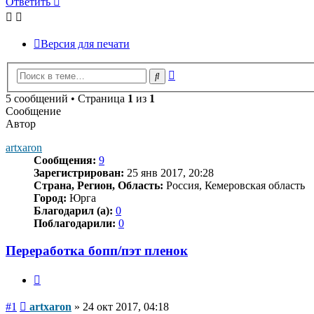
Ответить
Версия для печати
Расширенный
Поиск
поиск
5 сообщений • Страница
1
из
1
Сообщение
Автор
artxaron
Сообщения:
9
Зарегистрирован:
25 янв 2017, 20:28
Страна, Регион, Область:
Россия, Кемеровская область
Город:
Юрга
Благодарил (а):
0
Поблагодарили:
0
Переработка бопп/пэт пленок
Цитата
Сообщение
#1
artxaron
»
24 окт 2017, 04:18