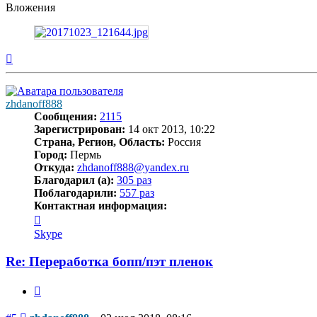
Вложения
Вернуться
к
началу
zhdanoff888
Сообщения:
2115
Зарегистрирован:
14 окт 2013, 10:22
Страна, Регион, Область:
Россия
Город:
Пермь
Откуда:
zhdanoff888@yandex.ru
Благодарил (а):
305 раз
Поблагодарили:
557 раз
Контактная информация:
Контактная
информация
Skype
пользователя
zhdanoff888
Re: Переработка бопп/пэт пленок
Цитата
Сообщение