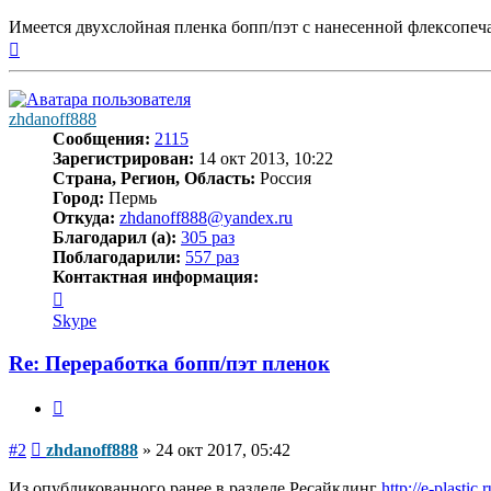
Имеется двухслойная пленка бопп/пэт с нанесенной флексопеч
Вернуться
к
началу
zhdanoff888
Сообщения:
2115
Зарегистрирован:
14 окт 2013, 10:22
Страна, Регион, Область:
Россия
Город:
Пермь
Откуда:
zhdanoff888@yandex.ru
Благодарил (а):
305 раз
Поблагодарили:
557 раз
Контактная информация:
Контактная
информация
Skype
пользователя
zhdanoff888
Re: Переработка бопп/пэт пленок
Цитата
Сообщение
#2
zhdanoff888
»
24 окт 2017, 05:42
Из опубликованного ранее в разделе Ресайклинг
http://e-plasti