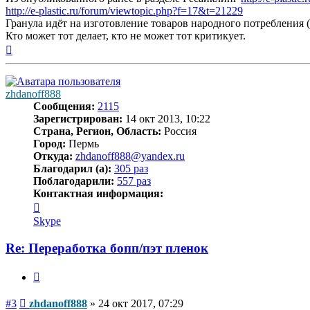
http://e-plastic.ru/forum/viewtopic.php?f=17&t=21229
Гранула идёт на изготовление товаров народного потребления (
Кто может тот делает, кто не может тот критикует.
Вернуться
к
началу
zhdanoff888
Сообщения:
2115
Зарегистрирован:
14 окт 2013, 10:22
Страна, Регион, Область:
Россия
Город:
Пермь
Откуда:
zhdanoff888@yandex.ru
Благодарил (а):
305 раз
Поблагодарили:
557 раз
Контактная информация:
Контактная
информация
Skype
пользователя
zhdanoff888
Re: Переработка бопп/пэт пленок
Цитата
Сообщение
#3
zhdanoff888
»
24 окт 2017, 07:29