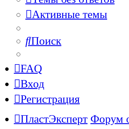
Активные темы
Поиск
FAQ
Вход
Регистрация
ПластЭксперт
Форум 