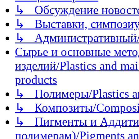
↳ Обсуждение новостей
↳ Выставки, симпозиу
↳ Административный/
Сырье и основные мето
изделий/Plastics and mai
products
↳ Полимеры/Plastics a
↳ Композиты/Сomposite
↳ Пигменты и Аддитив
полимерам)/Pigments an