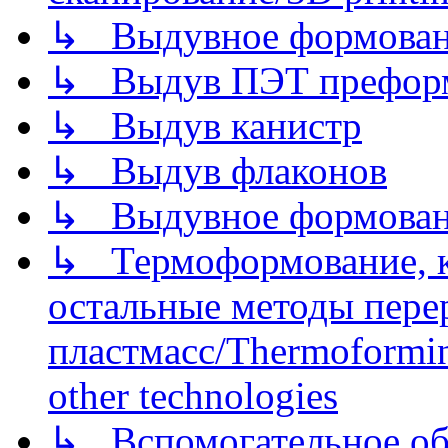
↳ Выдувное формован
↳ Выдув ПЭТ префор
↳ Выдув канистр
↳ Выдув флаконов
↳ Выдувное формован
↳ Термоформование, ка
остальные методы пере
пластмасс/Thermoforming
other technologies
↳ Вспомогательное об