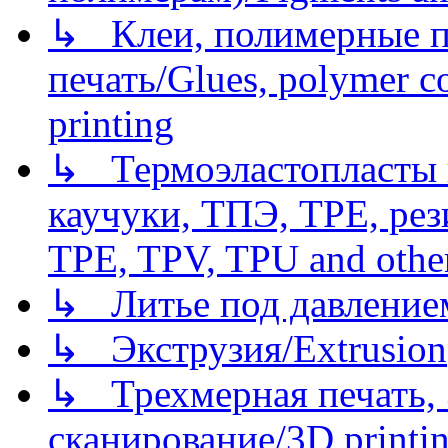
↳ Клеи, полимерные по
печать/Glues, polymer co
printing
↳ Термоэластопласты и
каучуки, ТПЭ, TPE, рез
TPE, TPV, TPU and other
↳ Литье под давлением/
↳ Экструзия/Extrusion
↳ Трехмерная печать,
сканирование/3D printin