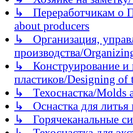
↳ Переработчикам о Пе
about producers
↳ Организация, управл
производства/Organizing
↳ Конструирование и п
пластиков/Designing of t
↳ Техоснастка/Molds a
↳ Оснастка для литья 
↳ Горячеканальные си
↳ Техоснастка для экс