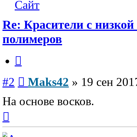
Maks42
Сайт
Re: Красители с низкой
полимеров
Цитата
Сообщение
#2
Maks42
»
19 сен 201
На основе восков.
Вернуться
к
началу