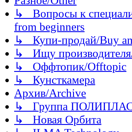
Разное/Other
↳ Вопросы к специали
from beginners
↳ Купи-продай/Buy and
↳ Ищу производителя/
↳ Оффтопик/Offtopic
↳ Кунсткамера
Архив/Archive
↳ Группа ПОЛИПЛА
↳ Новая Орбита