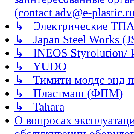
(contact adv@e-plastic.r
↳ Электрические ТПА
↳ Japan Steel Works (
↳ INEOS Styrolution
↳ YUDO
↳ Тимити молдс энд п
↳ Пластмаш (ФПМ)
↳ Tahara
О вопросах эксплуатаци
обслуживании оборудова