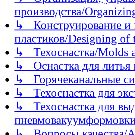
производства/Organizing
↳ Конструирование и п
пластиков/Designing of t
↳ Техоснастка/Molds a
↳ Оснастка для литья 
↳ Горячеканальные си
↳ Техоснастка для экс
↳ Техоснастка для вы
пневмовакуумформовк
↳ Вопросы качества/Abo