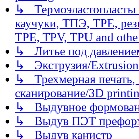
↳ Термоэластопласты и
каучуки, ТПЭ, TPE, рез
TPE, TPV, TPU and other
↳ Литье под давлением/
↳ Экструзия/Extrusion
↳ Трехмерная печать,
сканирование/3D printin
↳ Выдувное формован
↳ Выдув ПЭТ префор
↳ Выдув канистр