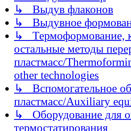
↳ Выдув флаконов
↳ Выдувное формован
↳ Термоформование, ка
остальные методы пере
пластмасс/Thermoforming
other technologies
↳ Вспомогательное об
пластмасс/Auxiliary equi
↳ Оборудование для о
термостатирования