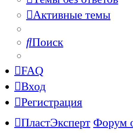
Активные темы
Поиск
FAQ
Вход
Регистрация
ПластЭксперт
Форум 