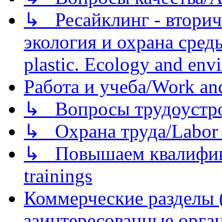
↳ Ресайклинг - вторич
экология и охрана среды/
plastic. Ecology and env
Работа и учеба/Work an
↳ Вопросы трудоустрой
↳ Охрана труда/Labor p
↳ Повышаем квалификац
trainings
Коммерческие разделы 
заинтересованные орга