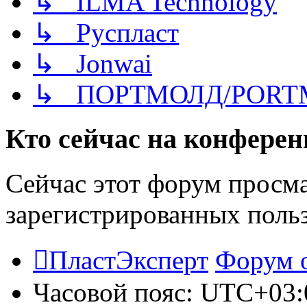
↳ ILMA Technology
↳ Руспласт
↳ Jonwai
↳ ПОРТМОЛД/PORT
Кто сейчас на конфере
Сейчас этот форум просма
зарегистрированных польз
ПластЭксперт
Форум 
Часовой пояс:
UTC+03: