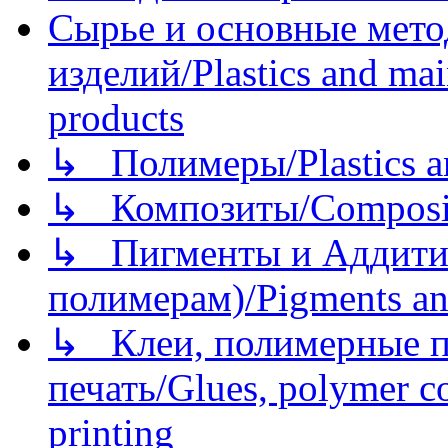
Сырье и основные мето
изделий/Plastics and mai
products
↳ Полимеры/Plastics a
↳ Композиты/Сomposite
↳ Пигменты и Аддитив
полимерам)/Pigments an
↳ Клеи, полимерные по
печать/Glues, polymer co
printing