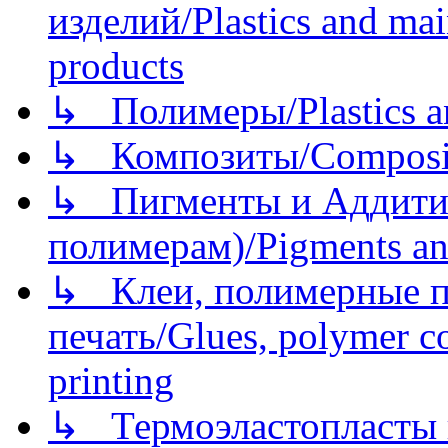
изделий/Plastics and mai
products
↳ Полимеры/Plastics a
↳ Композиты/Сomposite
↳ Пигменты и Аддитив
полимерам)/Pigments an
↳ Клеи, полимерные по
печать/Glues, polymer co
printing
↳ Термоэластопласты и