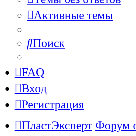
Активные темы
Поиск
FAQ
Вход
Регистрация
ПластЭксперт
Форум 