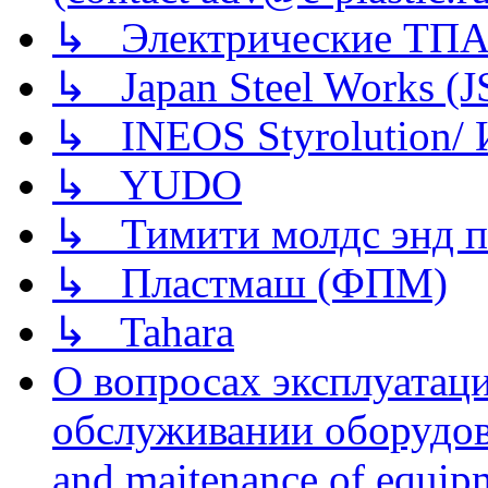
↳ Электрические ТПА
↳ Japan Steel Works (
↳ INEOS Styrolution
↳ YUDO
↳ Тимити молдс энд п
↳ Пластмаш (ФПМ)
↳ Tahara
О вопросах эксплуатаци
обслуживании оборудова
and maitenance of equip