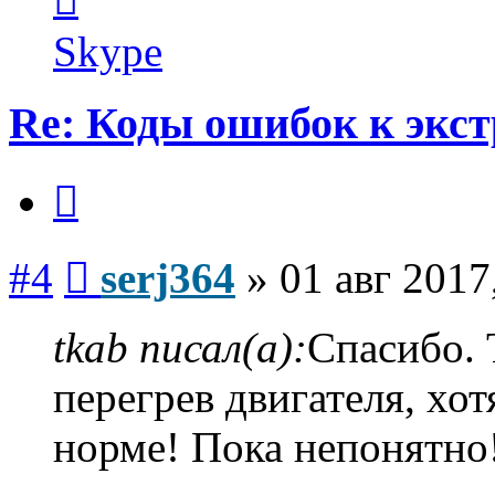
пользователя
serj364
Skype
Re: Коды ошибок к экст
Цитата
Сообщение
#4
serj364
»
01 авг 2017
tkab писал(а):
Спасибо. 
перегрев двигателя, хот
норме! Пока непонятно!