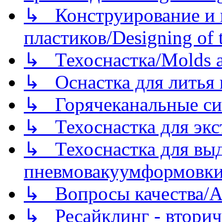
↳ Конструирование и п
пластиков/Designing of t
↳ Техоснастка/Molds a
↳ Оснастка для литья 
↳ Горячеканальные си
↳ Техоснастка для экс
↳ Техоснастка для вы
пневмовакуумформовк
↳ Вопросы качества/Abo
↳ Ресайклинг - вторич