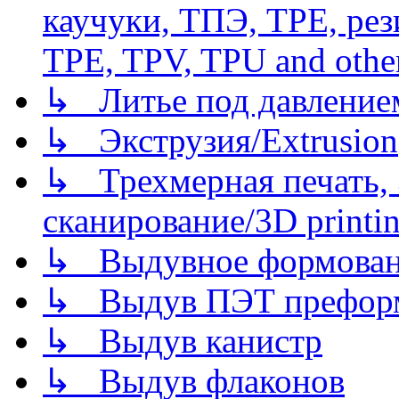
каучуки, ТПЭ, TPE, рез
TPE, TPV, TPU and other
↳ Литье под давлением/
↳ Экструзия/Extrusion
↳ Трехмерная печать,
сканирование/3D printin
↳ Выдувное формован
↳ Выдув ПЭТ префор
↳ Выдув канистр
↳ Выдув флаконов