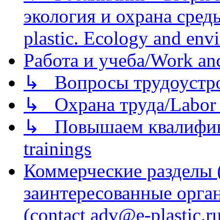
экология и охрана среды/
plastic. Ecology and env
Работа и учеба/Work an
↳ Вопросы трудоустрой
↳ Охрана труда/Labor p
↳ Повышаем квалификац
trainings
Коммерческие разделы 
заинтересованные орга
(contact adv@e-plastic.r