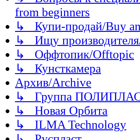
from beginners
↳ Купи-продай/Buy and
↳ Ищу производителя/
↳ Оффтопик/Offtopic
↳ Кунсткамера
Архив/Archive
↳ Группа ПОЛИПЛА
↳ Новая Орбита
↳ ILMA Technology
↳ Руспласт