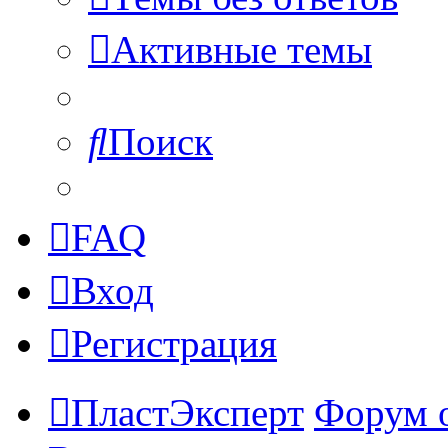
Активные темы
Поиск
FAQ
Вход
Регистрация
ПластЭксперт
Форум 