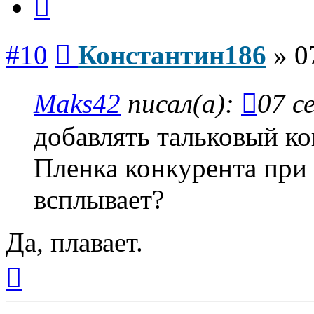
Сообщение
#10
Константин186
»
0
Maks42
писал(а):
07 с
добавлять тальковый к
Пленка конкурента при
всплывает?
Да, плавает.
Вернуться
к
началу