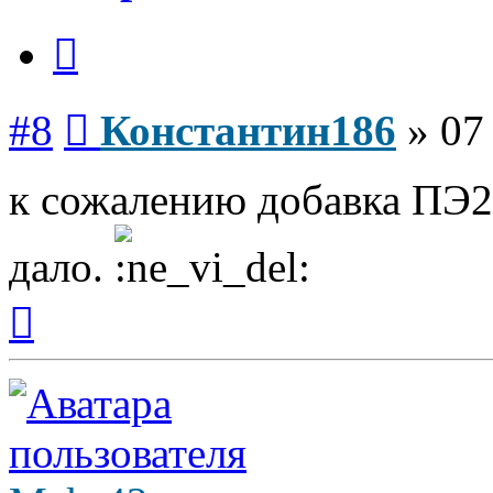
Цитата
Сообщение
#8
Константин186
»
07
к сожалению добавка ПЭ2
дало.
Вернуться
к
началу