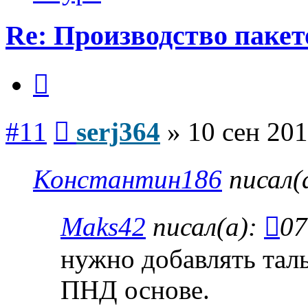
Re: Производство пакет
Цитата
Сообщение
#11
serj364
»
10 сен 201
Константин186
писал(
Maks42
писал(а):
07
нужно добавлять тал
ПНД основе.