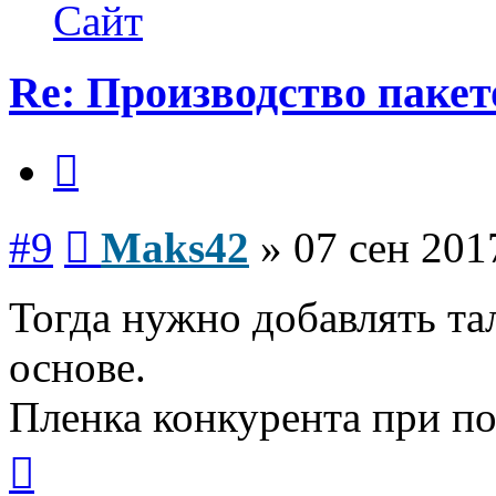
Maks42
Сайт
Re: Производство пакет
Цитата
Сообщение
#9
Maks42
»
07 сен 201
Тогда нужно добавлять т
основе.
Пленка конкурента при по
Вернуться
к
началу