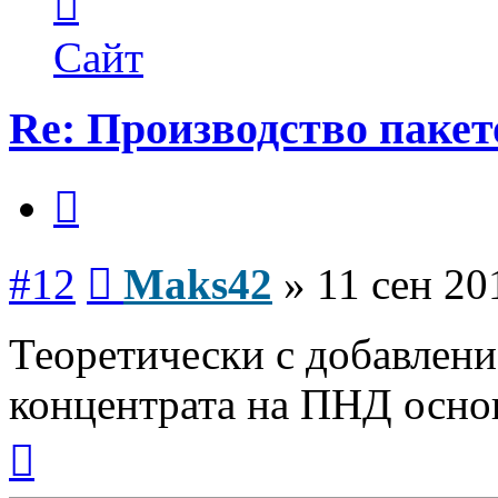
информация
пользователя
Maks42
Сайт
Re: Производство пакет
Цитата
Сообщение
#12
Maks42
»
11 сен 20
Теоретически с добавлен
концентрата на ПНД основ
Вернуться
к
началу