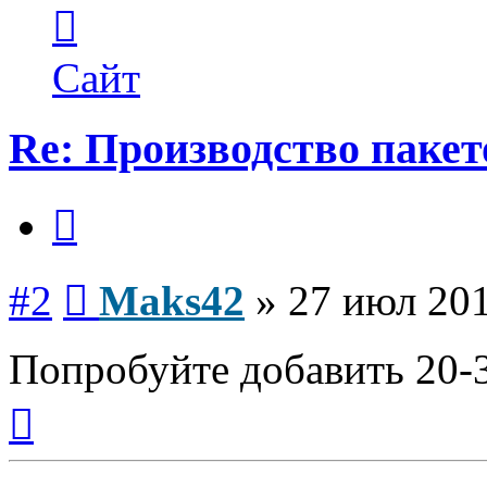
Контактная
информация
пользователя
Maks42
Сайт
Re: Производство пакет
Цитата
Сообщение
#2
Maks42
»
27 июл 201
Попробуйте добавить 20
Вернуться
к
началу