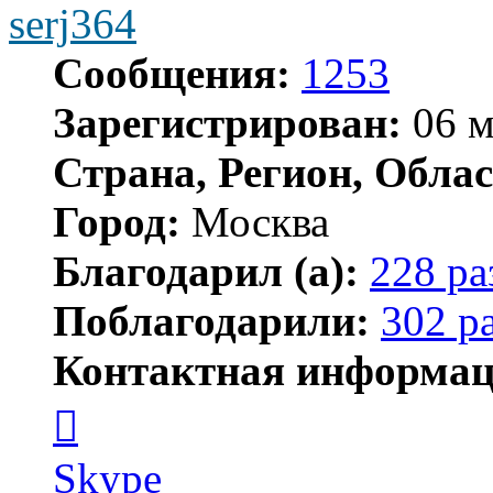
serj364
Сообщения:
1253
Зарегистрирован:
06 м
Страна, Регион, Облас
Город:
Москва
Благодарил (а):
228 ра
Поблагодарили:
302 р
Контактная информац
Контактная
информация
пользователя
serj364
Skype