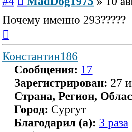
#4
MadDog1975
»
10 ав
Почему именно 293?????
Вернуться
к
началу
Константин186
Сообщения:
17
Зарегистрирован:
27 и
Страна, Регион, Облас
Город:
Сургут
Благодарил (а):
3 раза