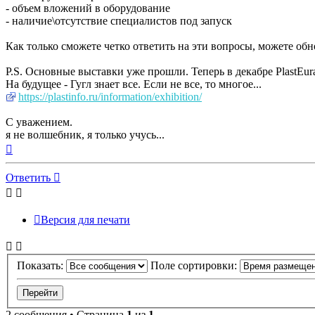
- объем вложений в оборудование
- наличие\отсутствие специалистов под запуск
Как только сможете четко ответить на эти вопросы, можете об
P.S. Основные выставки уже прошли. Теперь в декабре PlastEura
На будущее - Гугл знает все. Если не все, то многое...
https://plastinfo.ru/information/exhibition/
С уважением.
я не волшебник, я только учусь...
Вернуться
к
началу
Ответить
Версия для печати
Показать:
Поле сортировки:
2 сообщения • Страница
1
из
1