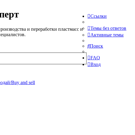
перт
Ссылки
Темы без ответов
роизводства и переработки пластмасс и
пециалистов.
Активные темы
Поиск
FAQ
Вход
одай/Buy and sell