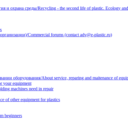
 охрана среды/Recycling - the second life of plastic. Ecology and 
s
анизации)/Commercial forums (contact adv@e-plastic.ru)
нии оборудования/About service, reparing and maitenance of equi
r your equipment
ing machines need in repair
f other equipment for plastics
m beginners