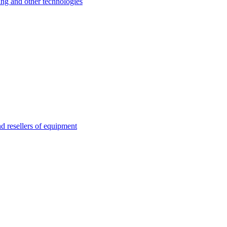
 and other technologies
esellers of equipment