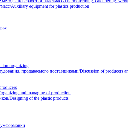
тоды переработки пластмасс/Thermoforming, calendering, welding
/Auxiliary equipment for plastics production
рья
ion organizing
вания, продаваемого поставщиками/Discussion of producers and r
roducers
anizing and managing of production
/Designing of the plastic products
уумформовки