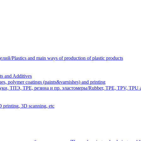
Plastics and main ways of production of plastic products
 and Additives
polymer coatings (paints&varnishes) and printing
и, ТПЭ, TPE, резина и пр. эластомеры/Rubber, TPE, TPV, TPU an
inting, 3D scanning, etc