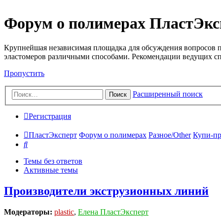
Форум о полимерах ПластЭкс
Крупнейшая независимая площадка для обсуждения вопросов п
эластомеров различными способами. Рекомендации ведущих с
Пропустить
Расширенный поиск
Поиск
Регистрация
ПластЭксперт
Форум о полимерах
Разное/Other
Купи-пр
Поиск
Темы без ответов
Активные темы
Производители экструзионных линий
Модераторы:
plastic
,
Елена ПластЭксперт