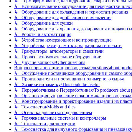
↳ Термоформование, каландрование, сварка и остальные ме
↳ Вспомогательное оборудование для переработки пластмасс
↳ Оборудование для охлаждения и термостатирования
↳ Оборудование для дробления и измельчения
↳ Оборудование для сушки
↳ Оборудование для хранения, дозирования и подачи сы
↳ Роботы и автоматизация
↳ Устройства измеряющие и контролирующие
↳ Устройства резки, намотки, маркировки и печати
↳ Грануляторы, агломераторы и смесители
↳ Прочее вспомогательное оборудование
↳ Другие вопросы/Other questions
Вопросы организации производства/Questions about product
↳ Обсуждение поставщиков оборудования и самого оборудо
↳ Производители и поставщики полимерного сырья
↳ Хозяйке на заметку/This could be useful
↳ Переработчикам о Переработчиках/To producers about p
↳ Организация, управление и экономика производства/Org
↳ Конструирование и проектирование изделий из пластиков
↳ Техоснастка/Molds and dies
↳ Оснастка для литья под давлением
↳ Горячеканальные системы и контроллеры
↳ Техоснастка для экструзии
↳ Техоснастка для выдувного формования и пневмовак