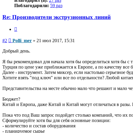
Благодарил (а):
27 раз
Поблагодарили:
59 раз
Re: Производители экструзионных линий
Цитата
Сообщение
#2
Polli_mer
»
21 июл 2017, 15:31
Добрый день.
Я бы рекомендовал для начала хотя бы определиться хотя бы с 
Турция по цене уже приближается к Европе, а по качеству все 
Далее - инструмент. Затем миксер, если настолько серьезное буд
Хотите взять "под ключ" или все по отдельности? Любой китае
Представительства на месте обычно мало что решают и мало 
Бюджет?
Китай и Европа, даже Китай и Китай могут отличаться в разы. 
Пока что под Ваш запрос подойдет столько компаний, что их п
Сформулируйте хотя бы для себя основные позиции:
- количество и состав оборудования
- планируемое сырье