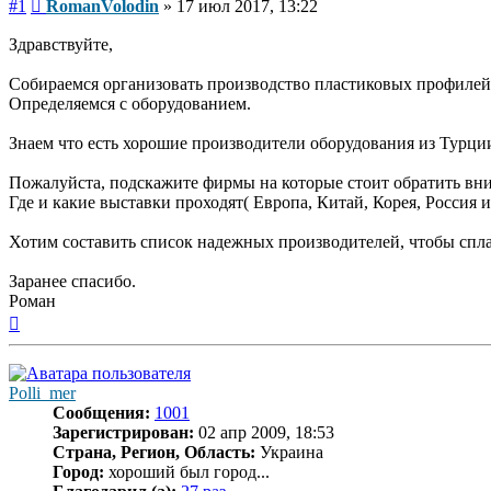
Сообщение
#1
RomanVolodin
»
17 июл 2017, 13:22
Здравствуйте,
Собираемся организовать производство пластиковых профилей(
Определяемся с оборудованием.
Знаем что есть хорошие производители оборудования из Турции
Пожалуйста, подскажите фирмы на которые стоит обратить вним
Где и какие выставки проходят( Европа, Китай, Корея, Россия и 
Хотим составить список надежных производителей, чтобы спл
Заранее спасибо.
Роман
Вернуться
к
началу
Polli_mer
Сообщения:
1001
Зарегистрирован:
02 апр 2009, 18:53
Страна, Регион, Область:
Украина
Город:
хороший был город...