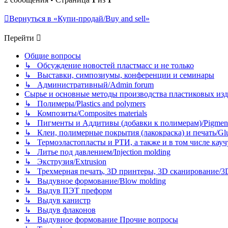
Вернуться в «Купи-продай/Buy and sell»
Перейти
Общие вопросы
↳ Обсуждение новостей пластмасс и не только
↳ Выставки, симпозиумы, конференции и семинары
↳ Административный/Admin forum
Сырье и основные методы производства пластиковых изделий/
↳ Полимеры/Plastics and polymers
↳ Композиты/Сomposites materials
↳ Пигменты и Аддитивы (добавки к полимерам)/Pigments
↳ Клеи, полимерные покрытия (лакокраска) и печать/Glues, 
↳ Термоэластопласты и РТИ, а также и в том числе каучук
↳ Литье под давлением/Injection molding
↳ Экструзия/Extrusion
↳ Трехмерная печать, 3D принтеры, 3D сканирование/3D pr
↳ Выдувное формование/Blow molding
↳ Выдув ПЭТ преформ
↳ Выдув канистр
↳ Выдув флаконов
↳ Выдувное формование Прочие вопросы