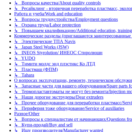
↳ Вопросы качества/About quality controls
↳ Ресайклинг - вторичная переработка пластмасс, экология и
Работа и учеба/Work and education
↳ Вопросы трудоустройства/Employment questions
↳ Охрана труда/Labor protection
↳ Повышаем квалификацию/Additional education, training
Коммерческие разделы (приглашаются заинтересованные орг
↳ Электрические ТПА Navis
↳ Japan Steel Works (JSW)
↳ INEOS Styrolution/ ИНЕОС Стиролюшн
↳ YUDO
↳ Тимити молдс энд плэстикс Ко ЛТД
↳ Пластмаш (ФПМ)
↳ Tahara
О вопросах эксплуатации, ремонте, техническом обслужива
↳ Запасные части для вашего оборудования/Spare parts fo
↳ Термопластавтоматы не могут без ремонта/Injection mold
↳ Наши дорогие экструдеры/Dear extruders
↳ Прочее оборудование для переработки пластмасс/Service o
↳ Периферия тоже оборудование/Service of auxiliaries
Разное/Other
↳ Вопросы к специалистам от начинающих/Questions fro
↳ Купи-продай/Buy and sell
↳ Ищу производителя/Manufacturer wanted