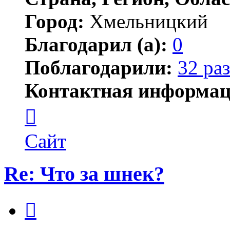
Город:
Хмельницкий
Благодарил (а):
0
Поблагодарили:
32 раз
Контактная информац
Контактная
информация
пользователя
optimal
Сайт
Re: Что за шнек?
Цитата