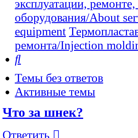
эксплуатации, ремонте
оборудования/About serv
equipment
Термопластав
ремонта/Injection moldin
Поиск
Темы без ответов
Активные темы
Что за шнек?
Ответить