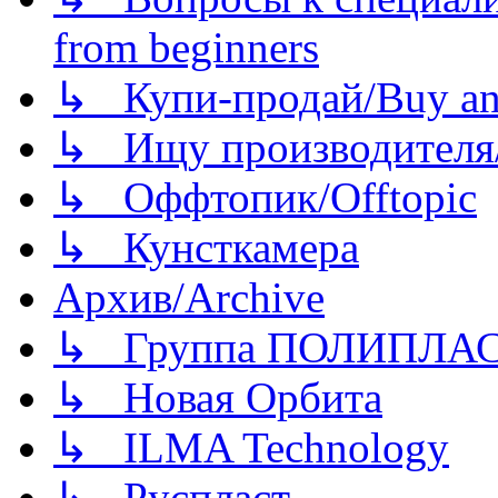
from beginners
↳ Купи-продай/Buy and
↳ Ищу производителя/
↳ Оффтопик/Offtopic
↳ Кунсткамера
Архив/Archive
↳ Группа ПОЛИПЛА
↳ Новая Орбита
↳ ILMA Technology
↳ Руспласт