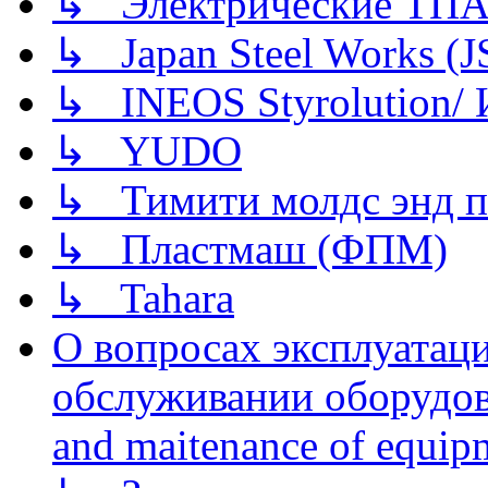
↳ Электрические ТПА
↳ Japan Steel Works (
↳ INEOS Styrolution
↳ YUDO
↳ Тимити молдс энд п
↳ Пластмаш (ФПМ)
↳ Tahara
О вопросах эксплуатаци
обслуживании оборудова
and maitenance of equip