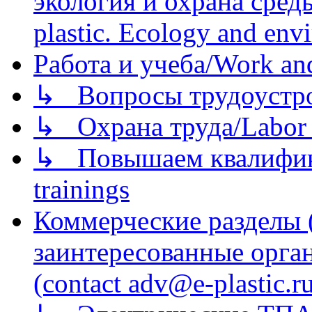
экология и охрана среды/
plastic. Ecology and env
Работа и учеба/Work an
↳ Вопросы трудоустрой
↳ Охрана труда/Labor p
↳ Повышаем квалификац
trainings
Коммерческие разделы 
заинтересованные орга
(contact adv@e-plastic.r