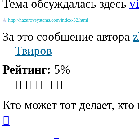
Тема обсуждалась здесь
v
http://nazarovsystems.com/index-32.html
За это сообщение автора
z
Твиров
Рейтинг:
5%
Кто может тот делает, кто
Вернуться
к
началу