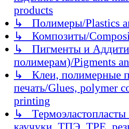
products
↳ Полимеры/Plastics a
↳ Композиты/Сomposite
↳ Пигменты и Аддитив
полимерам)/Pigments an
↳ Клеи, полимерные по
печать/Glues, polymer co
printing
↳ Термоэластопласты и
каучуки, ТПЭ, TPE, рез