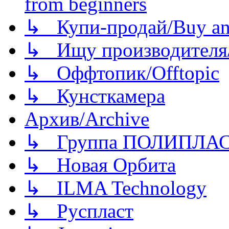
from beginners
↳ Купи-продай/Buy and
↳ Ищу производителя/
↳ Оффтопик/Offtopic
↳ Кунсткамера
Архив/Archive
↳ Группа ПОЛИПЛА
↳ Новая Орбита
↳ ILMA Technology
↳ Руспласт