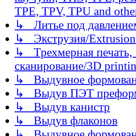
TPE, TPV, TPU and other
↳ Литье под давлением/
↳ Экструзия/Extrusion
↳ Трехмерная печать,
сканирование/3D printin
↳ Выдувное формован
↳ Выдув ПЭТ префор
↳ Выдув канистр
↳ Выдув флаконов
↳ Выдувное формован