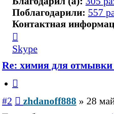
Благодарил (а):
305 ра
Поблагодарили:
557 р
Контактная информац
Контактная
информация
пользователя
zhdanoff888
Skype
Re: химия для отмывки
Цитата
Сообщение
#2
zhdanoff888
»
28 май