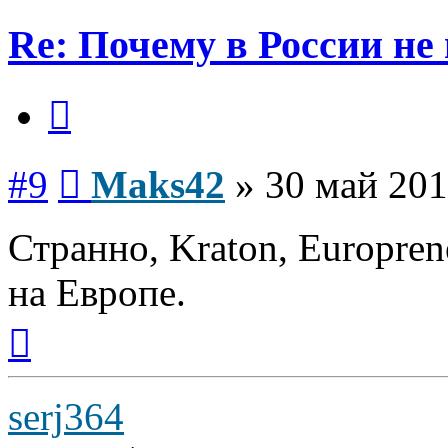
Re: Почему в России не
Цитата
Сообщение
#9
Maks42
»
30 май 201
Странно, Kraton, Europren
на Европе.
Вернуться
к
началу
serj364