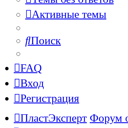
Активные темы
Поиск
FAQ
Вход
Регистрация
ПластЭксперт
Форум 