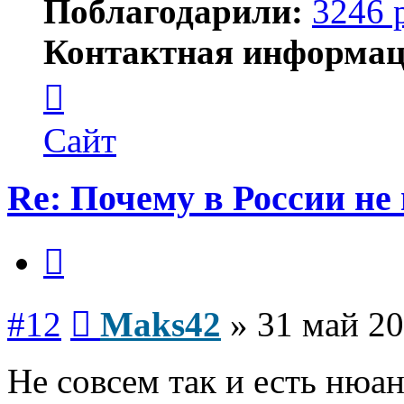
Поблагодарили:
3246 
Контактная информац
Контактная
информация
пользователя
Maks42
Сайт
Re: Почему в России не
Цитата
Сообщение
#12
Maks42
»
31 май 20
Не совсем так и есть нюа