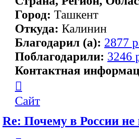
Страна, Регион, Облас
Город:
Ташкент
Откуда:
Калинин
Благодарил (а):
2877 р
Поблагодарили:
3246 
Контактная информац
Контактная
информация
пользователя
Maks42
Сайт
Re: Почему в России не
Цитата