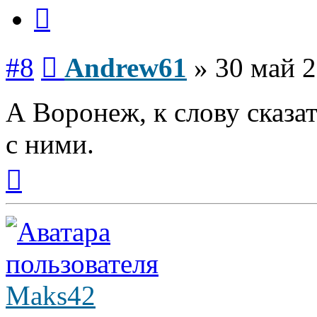
Цитата
Сообщение
#8
Andrew61
»
30 май 2
А Воронеж, к слову сказат
с ними.
Вернуться
к
началу
Maks42