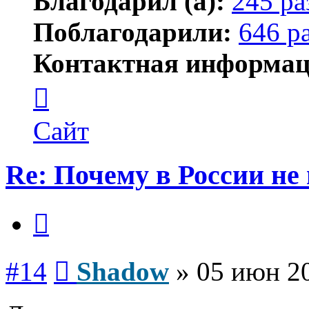
Благодарил (а):
245 ра
Поблагодарили:
646 р
Контактная информац
Контактная
информация
пользователя
Shadow
Сайт
Re: Почему в России не
Цитата
Сообщение
#14
Shadow
»
05 июн 20