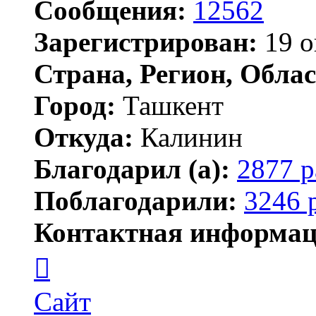
Сообщения:
12562
Зарегистрирован:
19 о
Страна, Регион, Облас
Город:
Ташкент
Откуда:
Калинин
Благодарил (а):
2877 р
Поблагодарили:
3246 
Контактная информац
Контактная
информация
пользователя
Maks42
Сайт