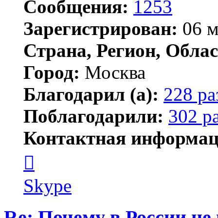
Сообщения:
1253
Зарегистрирован:
06 м
Страна, Регион, Облас
Город:
Москва
Благодарил (а):
228 ра
Поблагодарили:
302 р
Контактная информац
Контактная
информация
пользователя
serj364
Skype
Re: Почему в России не