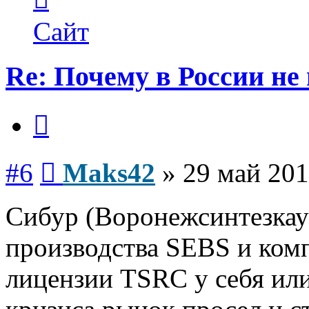
пользователя
Maks42
Сайт
Re: Почему в России не
Цитата
Сообщение
#6
Maks42
»
29 май 201
Сибур (Воронежсинтезкау
производства SEBS и комп
лицензии TSRC у себя или