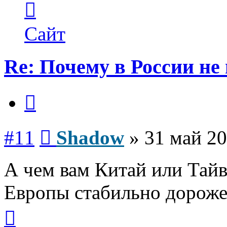
информация
пользователя
Shadow
Сайт
Re: Почему в России не
Цитата
Сообщение
#11
Shadow
»
31 май 20
А чем вам Китай или Тайв
Европы стабильно дороже
Вернуться
к
началу