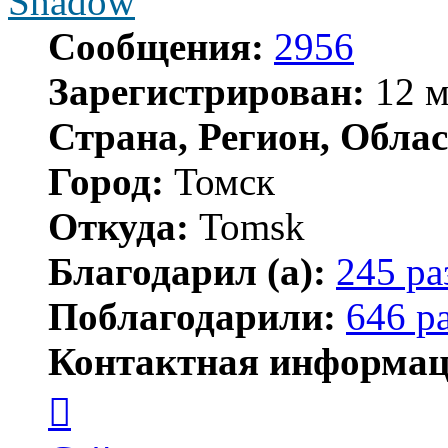
Shadow
Сообщения:
2956
Зарегистрирован:
12 м
Страна, Регион, Облас
Город:
Томск
Откуда:
Tomsk
Благодарил (а):
245 ра
Поблагодарили:
646 р
Контактная информац
Контактная
информация
пользователя
Shadow