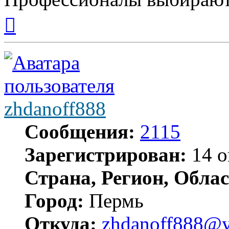
Вернуться
к
началу
zhdanoff888
Сообщения:
2115
Зарегистрирован:
14 о
Страна, Регион, Облас
Город:
Пермь
Откуда:
zhdanoff888@y