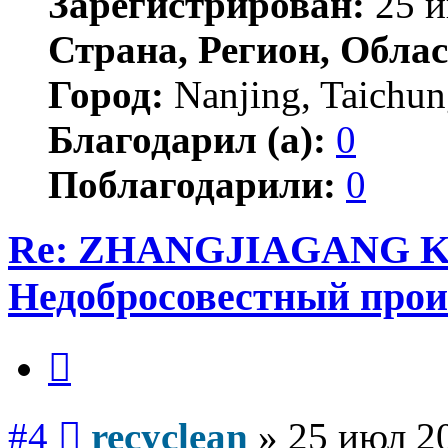
Зарегистрирован:
25 и
Страна, Регион, Облас
Город:
Nanjing, Taichu
Благодарил (а):
0
Поблагодарили:
0
Re: ZHANGJIAGANG 
Недобросовестный прои
Цитата
Сообщение
#4
recyclean
»
25 июл 20