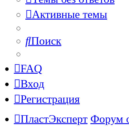
Активные темы
Поиск
FAQ
Вход
Регистрация
ПластЭксперт
Форум 