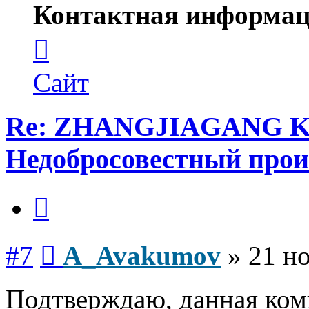
Контактная информац
Контактная
информация
пользователя
A_Avakumov
Сайт
Re: ZHANGJIAGANG 
Недобросовестный прои
Цитата
Сообщение
#7
A_Avakumov
»
21 но
Подтверждаю, данная ком