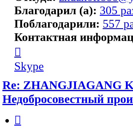
Благодарил (а):
305 ра
Поблагодарили:
557 р
Контактная информац
Контактная
информация
пользователя
zhdanoff888
Skype
Re: ZHANGJIAGANG 
Недобросовестный прои
Цитата