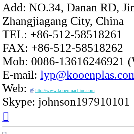
Add: NO.34, Danan RD, Ji
Zhangjiagang City, China
TEL: +86-512-58518261
FAX: +86-512-58518262
Mob: 0086-13616246921 (
E-mail:
lyp@kooenplas.co
Web:
http://www.kooenmachine.com
Skype: johnson197910101
Вернуться
к
началу