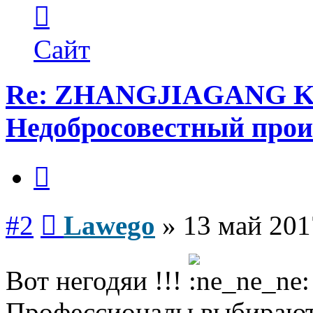
Контактная
информация
пользователя
Lawego
Сайт
Re: ZHANGJIAGANG 
Недобросовестный прои
Цитата
Сообщение
#2
Lawego
»
13 май 201
Вот негодяи !!!
Профессионалы выбирают