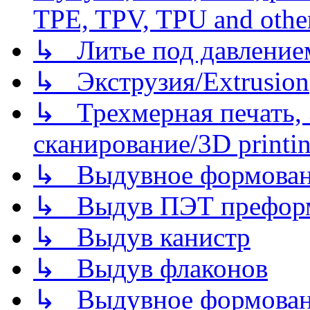
TPE, TPV, TPU and other
↳ Литье под давлением/
↳ Экструзия/Extrusion
↳ Трехмерная печать,
сканирование/3D printin
↳ Выдувное формован
↳ Выдув ПЭТ префор
↳ Выдув канистр
↳ Выдув флаконов
↳ Выдувное формован