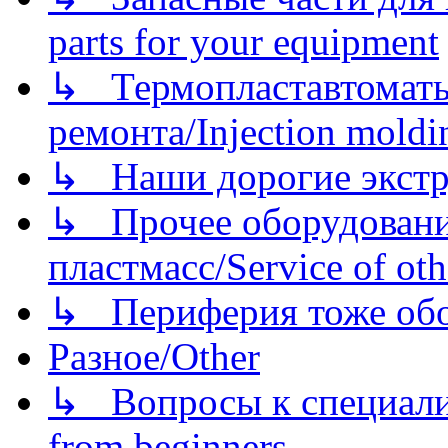
parts for your equipment
↳ Термопластавтоматы 
ремонта/Injection moldin
↳ Наши дорогие экстру
↳ Прочее оборудовани
пластмасс/Service of oth
↳ Периферия тоже обору
Разное/Other
↳ Вопросы к специали
from beginners