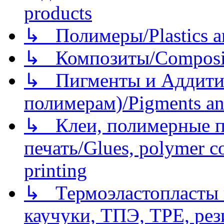
products
↳ Полимеры/Plastics a
↳ Композиты/Сomposite
↳ Пигменты и Аддитив
полимерам)/Pigments an
↳ Клеи, полимерные по
печать/Glues, polymer co
printing
↳ Термоэластопласты и
каучуки, ТПЭ, TPE, рез