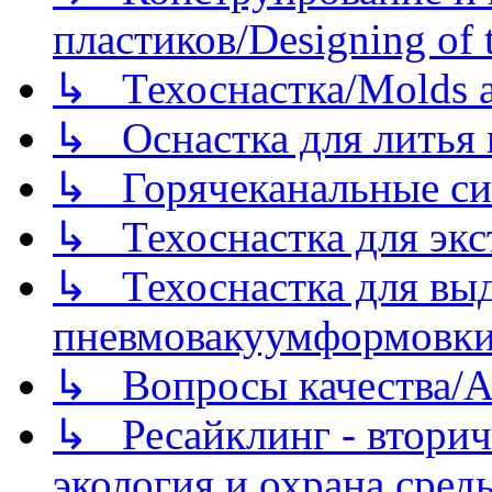
пластиков/Designing of t
↳ Техоснастка/Molds a
↳ Оснастка для литья 
↳ Горячеканальные си
↳ Техоснастка для экс
↳ Техоснастка для вы
пневмовакуумформовк
↳ Вопросы качества/Abo
↳ Ресайклинг - вторич
экология и охрана среды/