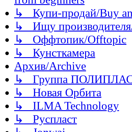
↳ Купи-продай/Buy and
↳ Ищу производителя/
↳ Оффтопик/Offtopic
↳ Кунсткамера
Архив/Archive
↳ Группа ПОЛИПЛА
↳ Новая Орбита
↳ ILMA Technology
↳ Руспласт