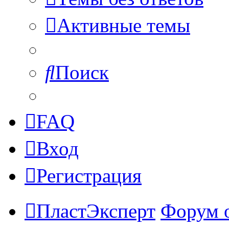
Активные темы
Поиск
FAQ
Вход
Регистрация
ПластЭксперт
Форум 