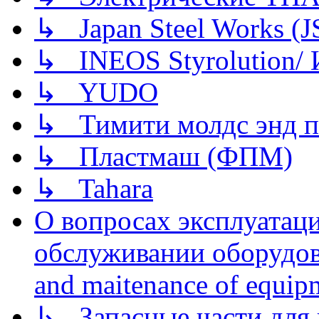
↳ Japan Steel Works (
↳ INEOS Styrolution
↳ YUDO
↳ Тимити молдс энд п
↳ Пластмаш (ФПМ)
↳ Tahara
О вопросах эксплуатаци
обслуживании оборудова
and maitenance of equip
↳ Запасные части для 