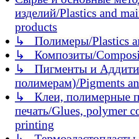
изделий/Plastics and mai
products
↳ Полимеры/Plastics a
↳ Композиты/Сomposite
↳ Пигменты и Аддитив
полимерам)/Pigments an
↳ Клеи, полимерные по
печать/Glues, polymer co
printing
↳ Термоэластопласты и