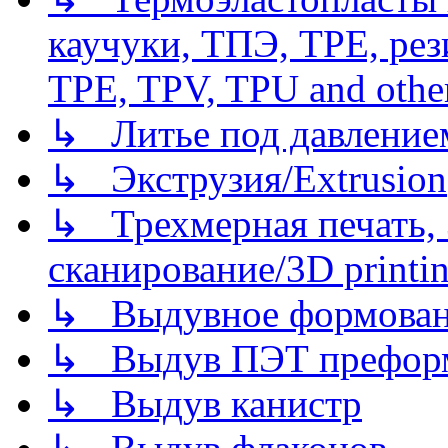
каучуки, ТПЭ, TPE, рез
TPE, TPV, TPU and other
↳ Литье под давлением/
↳ Экструзия/Extrusion
↳ Трехмерная печать,
сканирование/3D printin
↳ Выдувное формован
↳ Выдув ПЭТ префор
↳ Выдув канистр