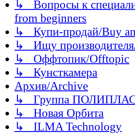
↳ Вопросы к специали
from beginners
↳ Купи-продай/Buy and
↳ Ищу производителя/
↳ Оффтопик/Offtopic
↳ Кунсткамера
Архив/Archive
↳ Группа ПОЛИПЛА
↳ Новая Орбита
↳ ILMA Technology