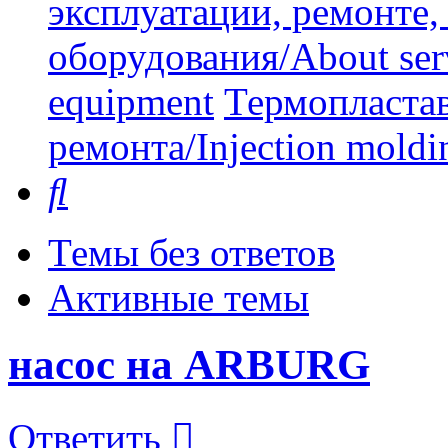
эксплуатации, ремонте
оборудования/About serv
equipment
Термопластав
ремонта/Injection moldin
Поиск
Темы без ответов
Активные темы
насос на ARBURG
Ответить