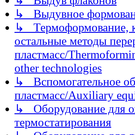
↳ Выдув флаконов
↳ Выдувное формован
↳ Термоформование, ка
остальные методы пере
пластмасс/Thermoforming
other technologies
↳ Вспомогательное об
пластмасс/Auxiliary equi
↳ Оборудование для о
термостатирования