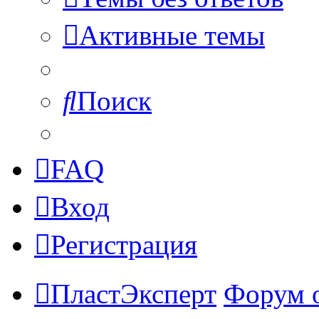
Активные темы
Поиск
FAQ
Вход
Регистрация
ПластЭксперт
Форум 