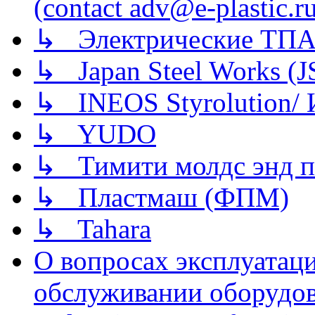
(contact adv@e-plastic.r
↳ Электрические ТПА
↳ Japan Steel Works (
↳ INEOS Styrolution
↳ YUDO
↳ Тимити молдс энд п
↳ Пластмаш (ФПМ)
↳ Tahara
О вопросах эксплуатаци
обслуживании оборудова