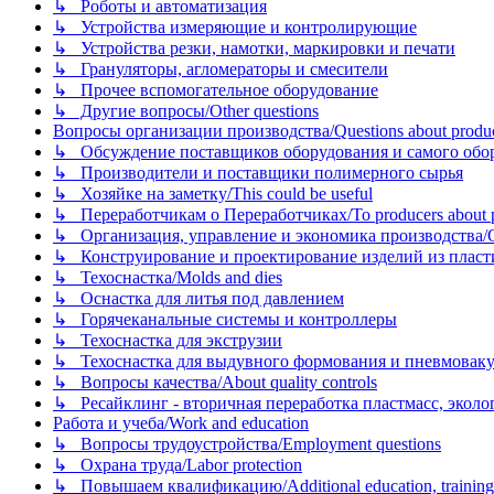
↳ Роботы и автоматизация
↳ Устройства измеряющие и контролирующие
↳ Устройства резки, намотки, маркировки и печати
↳ Грануляторы, агломераторы и смесители
↳ Прочее вспомогательное оборудование
↳ Другие вопросы/Other questions
Вопросы организации производства/Questions about product
↳ Обсуждение поставщиков оборудования и самого оборудо
↳ Производители и поставщики полимерного сырья
↳ Хозяйке на заметку/This could be useful
↳ Переработчикам о Переработчиках/To producers about p
↳ Организация, управление и экономика производства/Org
↳ Конструирование и проектирование изделий из пластиков
↳ Техоснастка/Molds and dies
↳ Оснастка для литья под давлением
↳ Горячеканальные системы и контроллеры
↳ Техоснастка для экструзии
↳ Техоснастка для выдувного формования и пневмовак
↳ Вопросы качества/About quality controls
↳ Ресайклинг - вторичная переработка пластмасс, экология и
Работа и учеба/Work and education
↳ Вопросы трудоустройства/Employment questions
↳ Охрана труда/Labor protection
↳ Повышаем квалификацию/Additional education, training