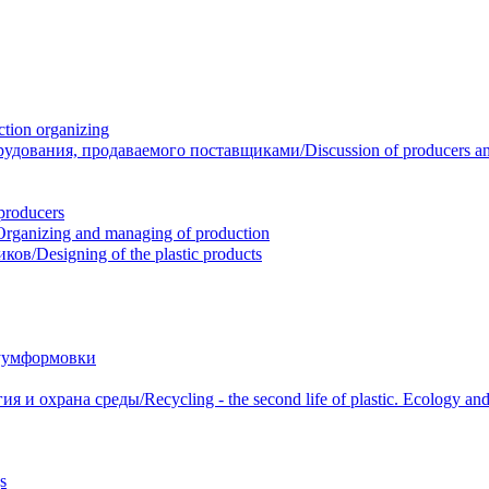
ion organizing
вания, продаваемого поставщиками/Discussion of producers and r
roducers
anizing and managing of production
/Designing of the plastic products
уумформовки
 охрана среды/Recycling - the second life of plastic. Ecology and 
s