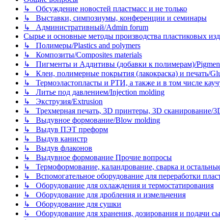
↳ Обсуждение новостей пластмасс и не только
↳ Выставки, симпозиумы, конференции и семинары
↳ Административный/Admin forum
Сырье и основные методы производства пластиковых изделий/
↳ Полимеры/Plastics and polymers
↳ Композиты/Сomposites materials
↳ Пигменты и Аддитивы (добавки к полимерам)/Pigments
↳ Клеи, полимерные покрытия (лакокраска) и печать/Glues, 
↳ Термоэластопласты и РТИ, а также и в том числе каучук
↳ Литье под давлением/Injection molding
↳ Экструзия/Extrusion
↳ Трехмерная печать, 3D принтеры, 3D сканирование/3D pr
↳ Выдувное формование/Blow molding
↳ Выдув ПЭТ преформ
↳ Выдув канистр
↳ Выдув флаконов
↳ Выдувное формование Прочие вопросы
↳ Термоформование, каландрование, сварка и остальные ме
↳ Вспомогательное оборудование для переработки пластмасс
↳ Оборудование для охлаждения и термостатирования
↳ Оборудование для дробления и измельчения
↳ Оборудование для сушки
↳ Оборудование для хранения, дозирования и подачи сы