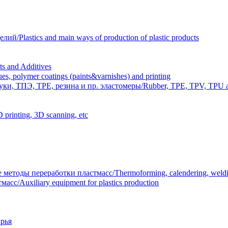
Plastics and main ways of production of plastic products
 and Additives
polymer coatings (paints&varnishes) and printing
и, ТПЭ, TPE, резина и пр. эластомеры/Rubber, TPE, TPV, TPU an
inting, 3D scanning, etc
тоды переработки пластмасс/Thermoforming, calendering, welding
/Auxiliary equipment for plastics production
рья