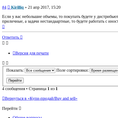
Сообщение
#4
Kirilliq
»
21 апр 2017, 15:20
Если у вас небольшие объемы, то покупать будете у дистрибью
приличные, а задачи нестандаартные, то будете работать с 
Вернуться
к
началу
Ответить
Версия для печати
Показать:
Поле сортировки:
4 сообщения • Страница
1
из
1
Вернуться в «Купи-продай/Buy and sell»
Перейти
Общие вопросы