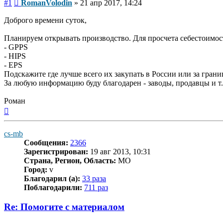
Сообщение
#1
RomanVolodin
»
21 апр 2017, 14:24
Доброго времени суток,
Планируем открывать производство. Для просчета себестоимос
- GPPS
- HIPS
- EPS
Подскажите где лучше всего их закупать в России или за грани
За любую информацию буду благодарен - заводы, продавцы и т.
Роман
Вернуться
к
началу
cs-mb
Сообщения:
2366
Зарегистрирован:
19 авг 2013, 10:31
Страна, Регион, Область:
MO
Город:
v
Благодарил (а):
33 раза
Поблагодарили:
711 раз
Re: Помогите с материалом