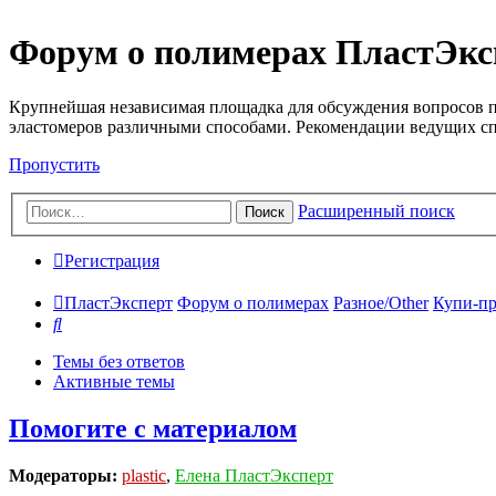
Форум о полимерах ПластЭкс
Крупнейшая независимая площадка для обсуждения вопросов п
эластомеров различными способами. Рекомендации ведущих с
Пропустить
Расширенный поиск
Поиск
Регистрация
ПластЭксперт
Форум о полимерах
Разное/Other
Купи-пр
Поиск
Темы без ответов
Активные темы
Помогите с материалом
Модераторы:
plastic
,
Елена ПластЭксперт