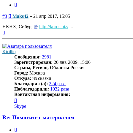
Цитата
Сообщение
#3
Maks42
»
21 апр 2017, 15:05
НКНХ, Сибур,
http://koros.biz/
...
Вернуться
к
началу
Kirilliq
Сообщения:
2981
Зарегистрирован:
20 янв 2009, 15:06
Страна, Регион, Область:
Россия
Город:
Москва
Откуда:
из сказки
Благодарил (а):
224 раза
Поблагодарили:
1032 раза
Контактная информация:
Контактная
информация
Skype
пользователя
Kirilliq
Re: Помогите с материалом
Цитата