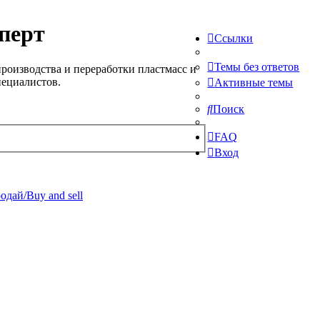
перт
Ссылки
Темы без ответов
роизводства и переработки пластмасс и
пециалистов.
Активные темы
Поиск
FAQ
Вход
одай/Buy and sell