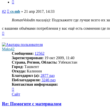
Цитата
Сообщение
#2
cs-mb
»
21 апр 2017, 14:33
RomanVolodin писал(а):
Подскажите где лучше всего их за
с вашими объёмами потребления у вас ещё есть сомнения где 
Вернуться
к
началу
Maks42
Сообщения:
12562
Зарегистрирован:
19 окт 2009, 11:40
Страна, Регион, Область:
Узбекистан
Город:
Ташкент
Откуда:
Калинин
Благодарил (а):
2877 раз
Поблагодарили:
3246 раз
Контактная информация:
Контактная
информация
Сайт
пользователя
Maks42
Re: Помогите с материалом