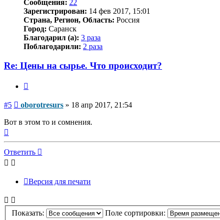
Сообщения:
22
Зарегистрирован:
14 фев 2017, 15:01
Страна, Регион, Область:
Россия
Город:
Саранск
Благодарил (а):
3 раза
Поблагодарили:
2 раза
Re: Цены на сырье. Что происходит?
Цитата
Сообщение
#5
oborotresurs
»
18 апр 2017, 21:54
Вот в этом то и сомнения.
Вернуться
к
началу
Ответить
Версия для печати
Показать:
Поле сортировки: