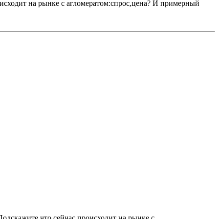
оисходит на рынке с агломератом:спрос,цена? И примерный
Подскажите что сейчас происходит на рынке с