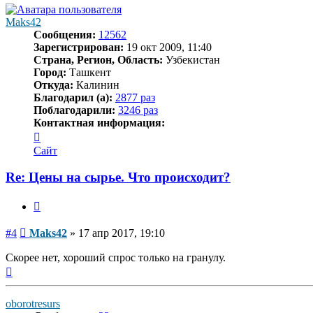
началу
Maks42
Сообщения:
12562
Зарегистрирован:
19 окт 2009, 11:40
Страна, Регион, Область:
Узбекистан
Город:
Ташкент
Откуда:
Калинин
Благодарил (а):
2877 раз
Поблагодарили:
3246 раз
Контактная информация:
Контактная
информация
Сайт
пользователя
Maks42
Re: Цены на сырье. Что происходит?
Цитата
Сообщение
#4
Maks42
»
17 апр 2017, 19:10
Скорее нет, хороший спрос только на гранулу.
Вернуться
к
началу
oborotresurs