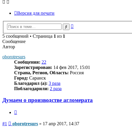
Версия для печати
Расширенный
Поиск
поиск
5 сообщений • Страница
1
из
1
Сообщение
Автор
oborotresurs
Сообщения:
22
Зарегистрирован:
14 фев 2017, 15:01
Страна, Регион, Область:
Россия
Город:
Саранск
Благодарил (а):
3 раза
Поблагодарили:
2 раза
Думаем о производстве агломерата
Цитата
Сообщение
#1
oborotresurs
»
17 апр 2017, 14:37