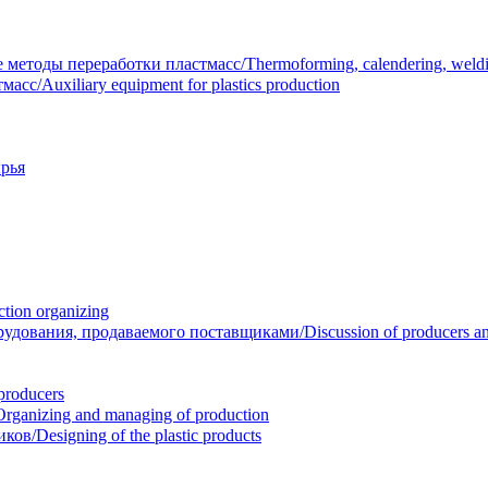
тоды переработки пластмасс/Thermoforming, calendering, welding
/Auxiliary equipment for plastics production
рья
ion organizing
вания, продаваемого поставщиками/Discussion of producers and r
roducers
anizing and managing of production
/Designing of the plastic products