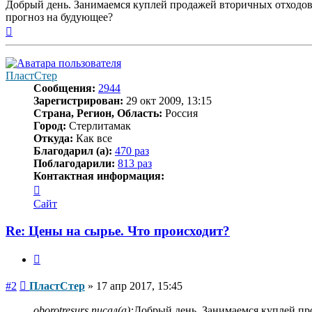
Добрый день. Занимаемся куплей продажей вторичных отходов.
прогноз на будующее?
Вернуться
к
началу
ПластСтер
Сообщения:
2944
Зарегистрирован:
29 окт 2009, 13:15
Страна, Регион, Область:
Россия
Город:
Стерлитамак
Откуда:
Как все
Благодарил (а):
470 раз
Поблагодарили:
813 раз
Контактная информация:
Контактная
информация
Сайт
пользователя
ПластСтер
Re: Цены на сырье. Что происходит?
Цитата
Сообщение
#2
ПластСтер
»
17 апр 2017, 15:45
oborotresurs писал(а):
Добрый день. Занимаемся куплей про