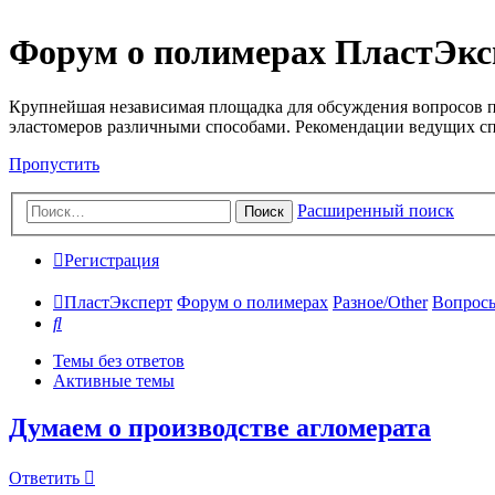
Форум о полимерах ПластЭкс
Крупнейшая независимая площадка для обсуждения вопросов п
эластомеров различными способами. Рекомендации ведущих с
Пропустить
Расширенный поиск
Поиск
Регистрация
ПластЭксперт
Форум о полимерах
Разное/Other
Вопросы
Поиск
Темы без ответов
Активные темы
Думаем о производстве агломерата
Ответить