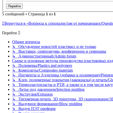
5 сообщений • Страница
1
из
1
Вернуться в «Вопросы к специалистам от начинающих/Question
Перейти
Общие вопросы
↳ Обсуждение новостей пластмасс и не только
↳ Выставки, симпозиумы, конференции и семинары
↳ Административный/Admin forum
Сырье и основные методы производства пластиковых изделий/
↳ Полимеры/Plastics and polymers
↳ Композиты/Сomposites materials
↳ Пигменты и Аддитивы (добавки к полимерам)/Pigments
↳ Клеи, полимерные покрытия (лакокраска) и печать/Glues, 
↳ Термоэластопласты и РТИ, а также и в том числе каучук
↳ Литье под давлением/Injection molding
↳ Экструзия/Extrusion
↳ Трехмерная печать, 3D принтеры, 3D сканирование/3D pr
↳ Выдувное формование/Blow molding
↳ Выдув ПЭТ преформ