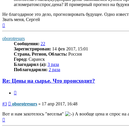
агломератом:спрос,цена? И примерный прогноз на будую
Не благодарное это дело, прогнозировать будущее. Одно извест
Звать меня, Сергей
Вернуться
к
началу
oborotresurs
Сообщения:
22
Зарегистрирован:
14 фев 2017, 15:01
Страна, Регион, Область:
Россия
Город:
Саранск
Благодарил (а):
3 раза
Поблагодарили:
2 раза
Re: Цены на сырье. Что происходит?
Цитата
Сообщение
#3
oborotresurs
»
17 апр 2017, 16:48
Вот и нам захотелось "веселья"
А вообще цена и спрос на 
Вернуться
к