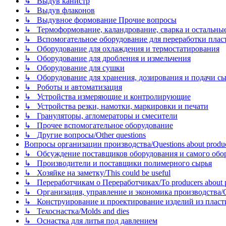
↳ Выдув канистр
↳ Выдув флаконов
↳ Выдувное формование Прочие вопросы
↳ Термоформование, каландрование, сварка и остальные ме
↳ Вспомогательное оборудование для переработки пластмасс
↳ Оборудование для охлаждения и термостатирования
↳ Оборудование для дробления и измельчения
↳ Оборудование для сушки
↳ Оборудование для хранения, дозирования и подачи сы
↳ Роботы и автоматизация
↳ Устройства измеряющие и контролирующие
↳ Устройства резки, намотки, маркировки и печати
↳ Грануляторы, агломераторы и смесители
↳ Прочее вспомогательное оборудование
↳ Другие вопросы/Other questions
Вопросы организации производства/Questions about product
↳ Обсуждение поставщиков оборудования и самого оборудо
↳ Производители и поставщики полимерного сырья
↳ Хозяйке на заметку/This could be useful
↳ Переработчикам о Переработчиках/To producers about p
↳ Организация, управление и экономика производства/Org
↳ Конструирование и проектирование изделий из пластиков
↳ Техоснастка/Molds and dies
↳ Оснастка для литья под давлением