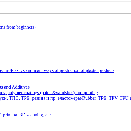
s from beginners»
Plastics and main ways of production of plastic products
 and Additives
polymer coatings (paints&varnishes) and printing
и, ТПЭ, TPE, резина и пр. эластомеры/Rubber, TPE, TPV, TPU an
inting, 3D scanning, etc