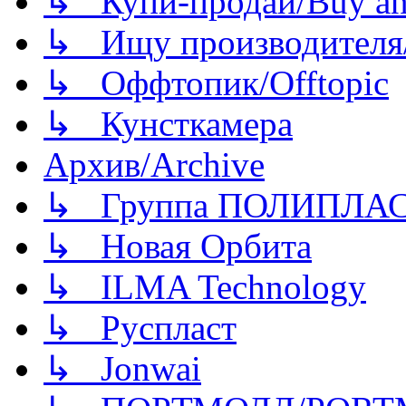
↳ Купи-продай/Buy and
↳ Ищу производителя/
↳ Оффтопик/Offtopic
↳ Кунсткамера
Архив/Archive
↳ Группа ПОЛИПЛА
↳ Новая Орбита
↳ ILMA Technology
↳ Руспласт
↳ Jonwai