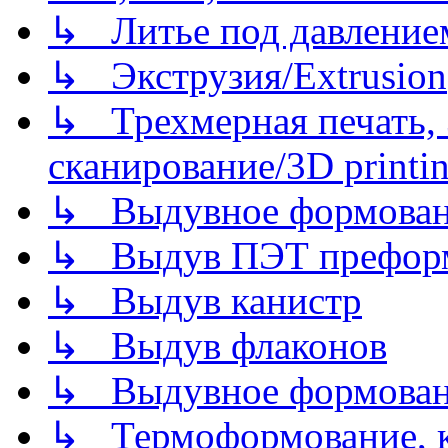
↳ Литье под давлением/
↳ Экструзия/Extrusion
↳ Трехмерная печать,
сканирование/3D printin
↳ Выдувное формован
↳ Выдув ПЭТ префор
↳ Выдув канистр
↳ Выдув флаконов
↳ Выдувное формован
↳ Термоформование, ка