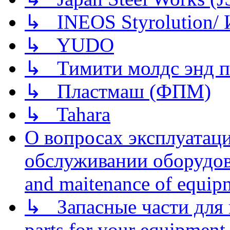
↳ INEOS Styrolution
↳ YUDO
↳ Тимити молдс энд п
↳ Пластмаш (ФПМ)
↳ Tahara
О вопросах эксплуатаци
обслуживании оборудова
and maitenance of equip
↳ Запасные части для 
parts for your equipment