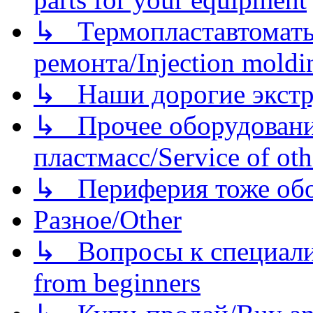
↳ Термопластавтоматы 
ремонта/Injection moldin
↳ Наши дорогие экстру
↳ Прочее оборудовани
пластмасс/Service of oth
↳ Периферия тоже обору
Разное/Other
↳ Вопросы к специали
from beginners