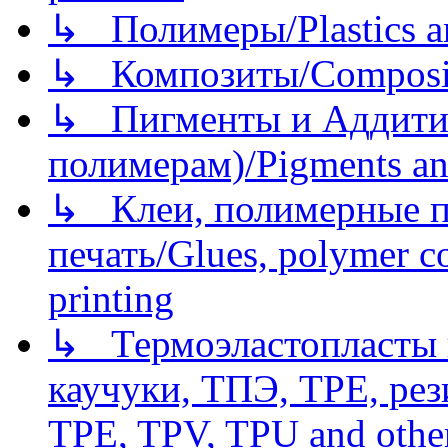
↳ Полимеры/Plastics a
↳ Композиты/Сomposite
↳ Пигменты и Аддитив
полимерам)/Pigments an
↳ Клеи, полимерные по
печать/Glues, polymer co
printing
↳ Термоэластопласты и
каучуки, ТПЭ, TPE, рез
TPE, TPV, TPU and other