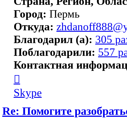
Страна, Регион, Облас
Город:
Пермь
Откуда:
zhdanoff888@y
Благодарил (а):
305 ра
Поблагодарили:
557 р
Контактная информац
Контактная
информация
пользователя
zhdanoff888
Skype
Re: Помогите разобрать
Цитата