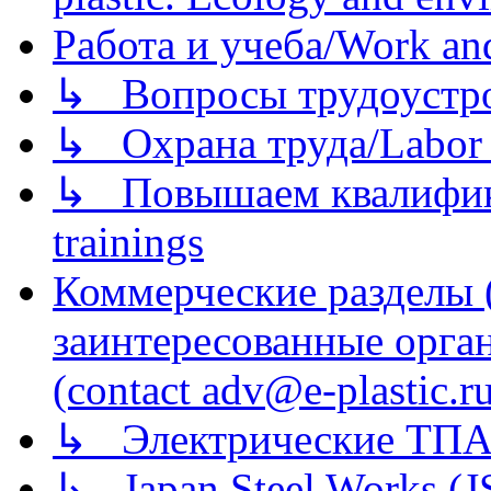
Работа и учеба/Work an
↳ Вопросы трудоустрой
↳ Охрана труда/Labor p
↳ Повышаем квалификац
trainings
Коммерческие разделы 
заинтересованные орга
(contact adv@e-plastic.r
↳ Электрические ТПА
↳ Japan Steel Works (