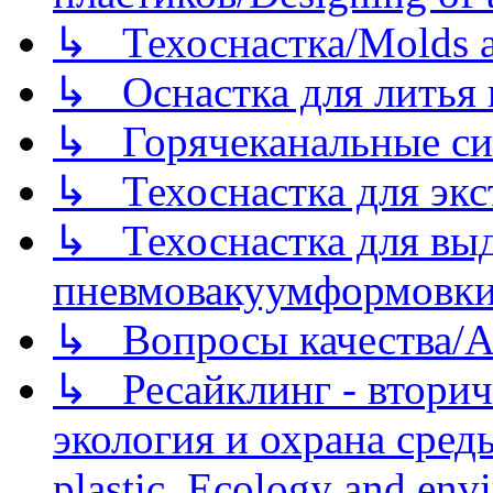
↳ Техоснастка/Molds a
↳ Оснастка для литья 
↳ Горячеканальные си
↳ Техоснастка для экс
↳ Техоснастка для вы
пневмовакуумформовк
↳ Вопросы качества/Abo
↳ Ресайклинг - вторич
экология и охрана среды/
plastic. Ecology and env