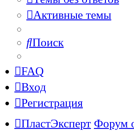
Активные темы
Поиск
FAQ
Вход
Регистрация
ПластЭксперт
Форум 