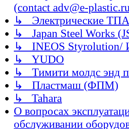
(contact adv@e-plastic.r
↳ Электрические ТПА
↳ Japan Steel Works (
↳ INEOS Styrolution
↳ YUDO
↳ Тимити молдс энд п
↳ Пластмаш (ФПМ)
↳ Tahara
О вопросах эксплуатаци
обслуживании оборудова