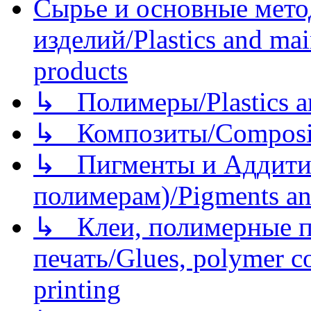
Сырье и основные мето
изделий/Plastics and mai
products
↳ Полимеры/Plastics a
↳ Композиты/Сomposite
↳ Пигменты и Аддитив
полимерам)/Pigments an
↳ Клеи, полимерные по
печать/Glues, polymer co
printing