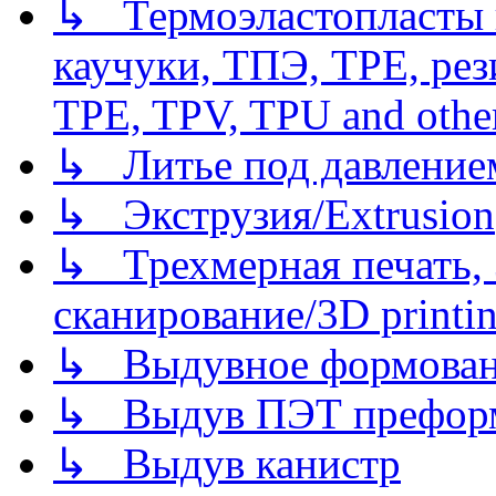
↳ Термоэластопласты и
каучуки, ТПЭ, TPE, рез
TPE, TPV, TPU and other
↳ Литье под давлением/
↳ Экструзия/Extrusion
↳ Трехмерная печать,
сканирование/3D printin
↳ Выдувное формован
↳ Выдув ПЭТ префор
↳ Выдув канистр