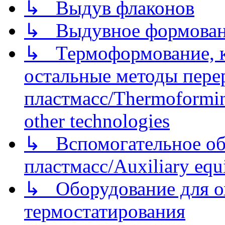
↳ Выдув флаконов
↳ Выдувное формован
↳ Термоформование, ка
остальные методы пере
пластмасс/Thermoforming
other technologies
↳ Вспомогательное об
пластмасс/Auxiliary equi
↳ Оборудование для о
термостатирования