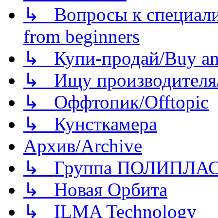
↳ Вопросы к специали
from beginners
↳ Купи-продай/Buy and
↳ Ищу производителя/
↳ Оффтопик/Offtopic
↳ Кунсткамера
Архив/Archive
↳ Группа ПОЛИПЛА
↳ Новая Орбита
↳ ILMA Technology