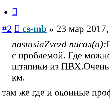
Цитата
Сообщение
#2
cs-mb
»
23 мар 2017,
nastasiaZvezd писал(а):
с проблемой. Где можн
штапики из ПВХ.Очень 
км.
там же где и оконные про