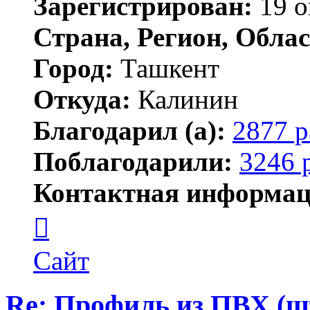
Зарегистрирован:
19 о
Страна, Регион, Облас
Город:
Ташкент
Откуда:
Калинин
Благодарил (а):
2877 р
Поблагодарили:
3246 
Контактная информац
Контактная
информация
пользователя
Maks42
Сайт
Re: Профиль из ПВХ (ш