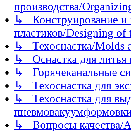
производства/Organizing
↳ Конструирование и п
пластиков/Designing of t
↳ Техоснастка/Molds a
↳ Оснастка для литья 
↳ Горячеканальные си
↳ Техоснастка для экс
↳ Техоснастка для вы
пневмовакуумформовк
↳ Вопросы качества/Abo