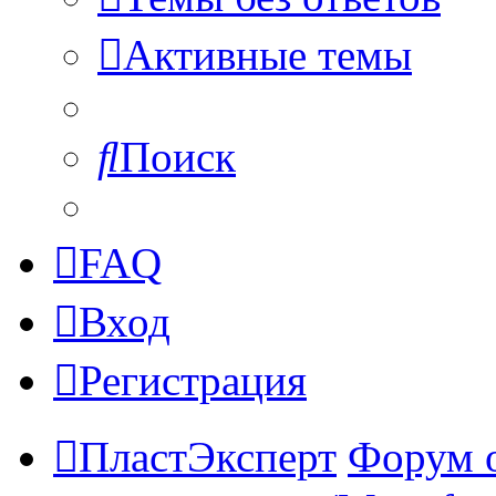
Активные темы
Поиск
FAQ
Вход
Регистрация
ПластЭксперт
Форум 