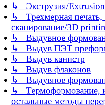
↳ Экструзия/Extrusion
↳ Трехмерная печать,
сканирование/3D printin
↳ Выдувное формован
↳ Выдув ПЭТ префор
↳ Выдув канистр
↳ Выдув флаконов
↳ Выдувное формован
↳ Термоформование, ка
остальные методы пере