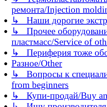
ремонта/Injection moldin
↳ Наши дорогие экстру
↳ Прочее оборудовани
пластмасс/Service of oth
↳ Периферия тоже обору
Разное/Other
↳ Вопросы к специали
from beginners
↳ Купи-продай/Buy and
↳ Ищу производителя/