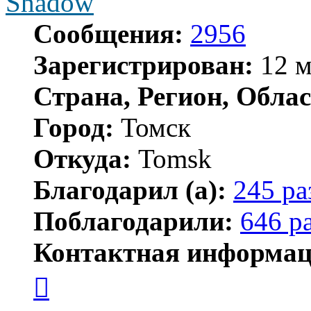
Shadow
Сообщения:
2956
Зарегистрирован:
12 м
Страна, Регион, Облас
Город:
Томск
Откуда:
Tomsk
Благодарил (а):
245 ра
Поблагодарили:
646 р
Контактная информац
Контактная
информация
пользователя
Shadow