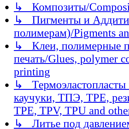
↳ Композиты/Сomposite
↳ Пигменты и Аддитив
полимерам)/Pigments an
↳ Клеи, полимерные по
печать/Glues, polymer co
printing
↳ Термоэластопласты и
каучуки, ТПЭ, TPE, рез
TPE, TPV, TPU and other
↳ Литье под давлением/