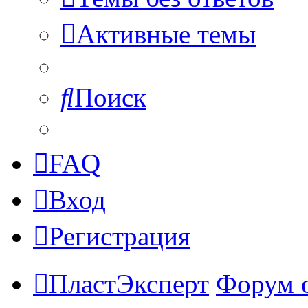
Активные темы
Поиск
FAQ
Вход
Регистрация
ПластЭксперт
Форум 