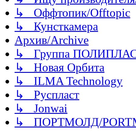
↳ Оффтопик/Offtopic
↳ Кунсткамера
Архив/Archive
↳ Группа ПОЛИПЛА
↳ Новая Орбита
↳ ILMA Technology
↳ Руспласт
↳ Jonwai
↳ ПОРТМОЛД/PORT