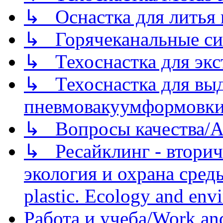
↳ Оснастка для литья 
↳ Горячеканальные си
↳ Техоснастка для экс
↳ Техоснастка для вы
пневмовакуумформовк
↳ Вопросы качества/Abo
↳ Ресайклинг - вторич
экология и охрана среды/
plastic. Ecology and env
Работа и учеба/Work an