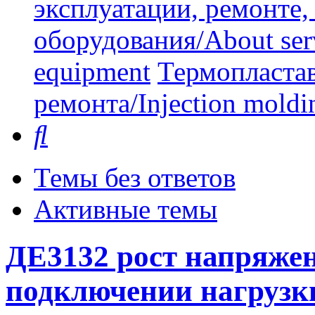
эксплуатации, ремонте
оборудования/About serv
equipment
Термопластав
ремонта/Injection moldin
Поиск
Темы без ответов
Активные темы
ДЕ3132 рост напряжен
подключении нагрузк