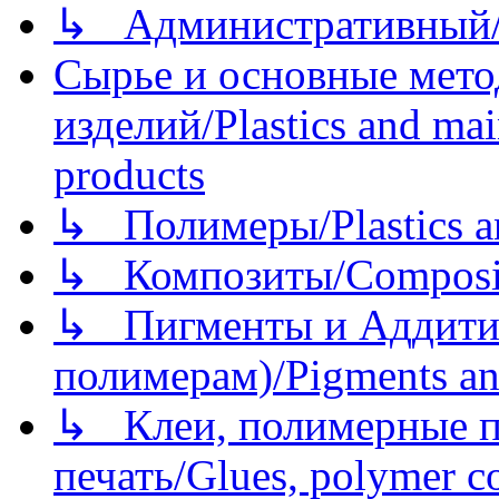
↳ Административный/
Сырье и основные мето
изделий/Plastics and mai
products
↳ Полимеры/Plastics a
↳ Композиты/Сomposite
↳ Пигменты и Аддитив
полимерам)/Pigments an
↳ Клеи, полимерные по
печать/Glues, polymer co