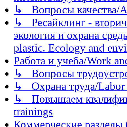
↳ Вопросы качества/Abo
↳ Ресайклинг - вторич
экология и охрана среды/
plastic. Ecology and env
Работа и учеба/Work an
↳ Вопросы трудоустрой
↳ Охрана труда/Labor p
↳ Повышаем квалификац
trainings
Коммерческие разделы 