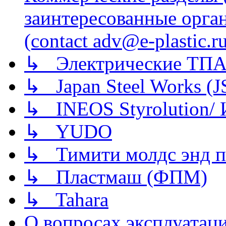
заинтересованные орга
(contact adv@e-plastic.r
↳ Электрические ТПА
↳ Japan Steel Works (
↳ INEOS Styrolution
↳ YUDO
↳ Тимити молдс энд п
↳ Пластмаш (ФПМ)
↳ Tahara
О вопросах эксплуатаци