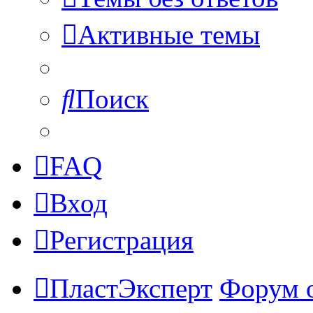
Активные темы
Поиск
FAQ
Вход
Регистрация
ПластЭксперт
Форум 