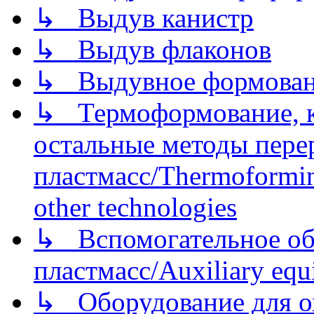
↳ Выдув канистр
↳ Выдув флаконов
↳ Выдувное формован
↳ Термоформование, ка
остальные методы пере
пластмасс/Thermoforming
other technologies
↳ Вспомогательное об
пластмасс/Auxiliary equi
↳ Оборудование для о