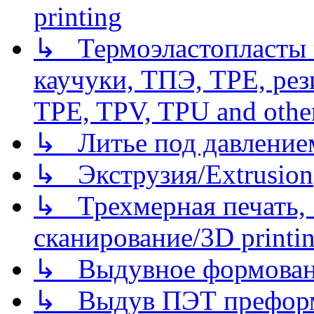
printing
↳ Термоэластопласты и
каучуки, ТПЭ, TPE, рез
TPE, TPV, TPU and other
↳ Литье под давлением/
↳ Экструзия/Extrusion
↳ Трехмерная печать,
сканирование/3D printin
↳ Выдувное формован
↳ Выдув ПЭТ префор