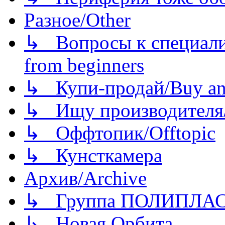
Разное/Other
↳ Вопросы к специали
from beginners
↳ Купи-продай/Buy and
↳ Ищу производителя/
↳ Оффтопик/Offtopic
↳ Кунсткамера
Архив/Archive
↳ Группа ПОЛИПЛА
↳ Новая Орбита