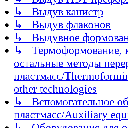
↳ Выдув канистр
↳ Выдув флаконов
↳ Выдувное формован
↳ Термоформование, ка
остальные методы пере
пластмасс/Thermoforming
other technologies
↳ Вспомогательное об
пластмасс/Auxiliary equi
↳ Оборудование для о