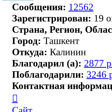
Сообщения:
12562
Зарегистрирован:
19 о
Страна, Регион, Облас
Город:
Ташкент
Откуда:
Калинин
Благодарил (а):
2877 р
Поблагодарили:
3246 
Контактная информац
Контактная
информация
пользователя
Maks42
Сайт