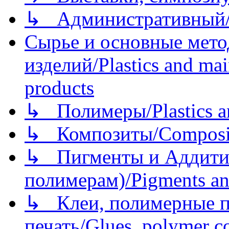
↳ Административный/
Сырье и основные мето
изделий/Plastics and mai
products
↳ Полимеры/Plastics a
↳ Композиты/Сomposite
↳ Пигменты и Аддитив
полимерам)/Pigments an
↳ Клеи, полимерные по
печать/Glues, polymer co