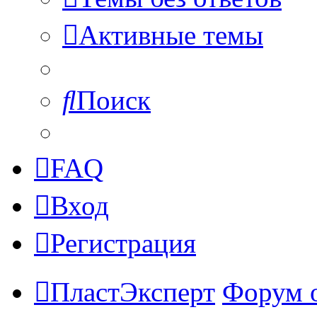
Активные темы
Поиск
FAQ
Вход
Регистрация
ПластЭксперт
Форум 