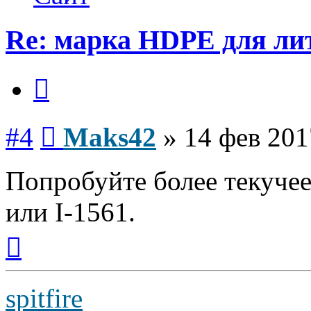
Re: марка HDPE для ли
Цитата
Сообщение
#4
Maks42
»
14 фев 201
Попробуйте более текуче
или I-1561.
Вернуться
к
началу
spitfire