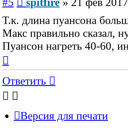
#5
spitfire
»
21 фев 2017
Т.к. длина пуансона больш
Макс правильно сказал, 
Пуансон нагреть 40-60, и
Вернуться
к
началу
Ответить
Версия для печати