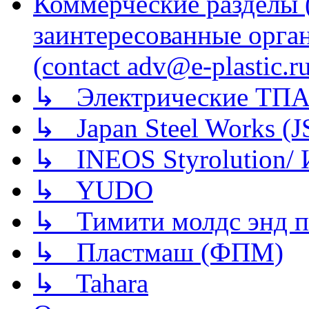
Коммерческие разделы 
заинтересованные орга
(contact adv@e-plastic.r
↳ Электрические ТПА
↳ Japan Steel Works (
↳ INEOS Styrolution
↳ YUDO
↳ Тимити молдс энд п
↳ Пластмаш (ФПМ)
↳ Tahara