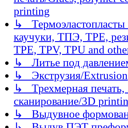
printing
↳ Термоэластопласты и
каучуки, ТПЭ, TPE, рез
TPE, TPV, TPU and other
↳ Литье под давлением/
↳ Экструзия/Extrusion
↳ Трехмерная печать,
сканирование/3D printin
↳ Выдувное формован
↳ Выдув ПЭТ префор