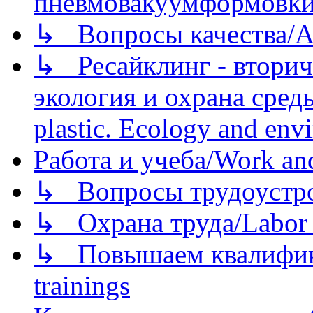
пневмовакуумформовк
↳ Вопросы качества/Abo
↳ Ресайклинг - вторич
экология и охрана среды/
plastic. Ecology and env
Работа и учеба/Work an
↳ Вопросы трудоустрой
↳ Охрана труда/Labor p
↳ Повышаем квалификац
trainings