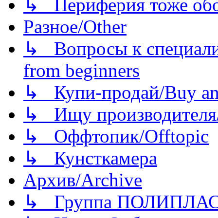
↳ Периферия тоже обору
Разное/Other
↳ Вопросы к специали
from beginners
↳ Купи-продай/Buy and
↳ Ищу производителя/
↳ Оффтопик/Offtopic
↳ Кунсткамера
Архив/Archive
↳ Группа ПОЛИПЛА