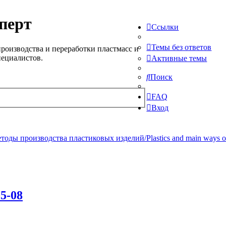
перт
Ссылки
Темы без ответов
роизводства и переработки пластмасс и
пециалистов.
Активные темы
Поиск
FAQ
Вход
ды производства пластиковых изделий/Plastics and main ways of pr
5-08