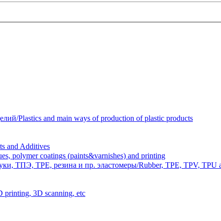
Plastics and main ways of production of plastic products
 and Additives
polymer coatings (paints&varnishes) and printing
и, ТПЭ, TPE, резина и пр. эластомеры/Rubber, TPE, TPV, TPU an
inting, 3D scanning, etc