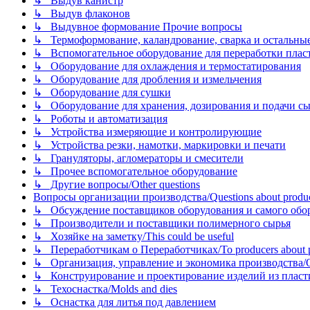
↳ Выдув канистр
↳ Выдув флаконов
↳ Выдувное формование Прочие вопросы
↳ Термоформование, каландрование, сварка и остальные ме
↳ Вспомогательное оборудование для переработки пластмасс
↳ Оборудование для охлаждения и термостатирования
↳ Оборудование для дробления и измельчения
↳ Оборудование для сушки
↳ Оборудование для хранения, дозирования и подачи сы
↳ Роботы и автоматизация
↳ Устройства измеряющие и контролирующие
↳ Устройства резки, намотки, маркировки и печати
↳ Грануляторы, агломераторы и смесители
↳ Прочее вспомогательное оборудование
↳ Другие вопросы/Other questions
Вопросы организации производства/Questions about product
↳ Обсуждение поставщиков оборудования и самого оборудо
↳ Производители и поставщики полимерного сырья
↳ Хозяйке на заметку/This could be useful
↳ Переработчикам о Переработчиках/To producers about p
↳ Организация, управление и экономика производства/Org
↳ Конструирование и проектирование изделий из пластиков
↳ Техоснастка/Molds and dies
↳ Оснастка для литья под давлением