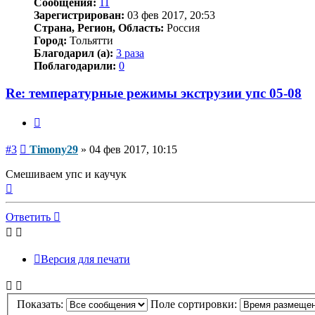
Сообщения:
11
Зарегистрирован:
03 фев 2017, 20:53
Страна, Регион, Область:
Россия
Город:
Тольятти
Благодарил (а):
3 раза
Поблагодарили:
0
Re: температурные режимы экструзии упс 05-08
Цитата
Сообщение
#3
Timony29
»
04 фев 2017, 10:15
Смешиваем упс и каучук
Вернуться
к
началу
Ответить
Версия для печати
Показать:
Поле сортировки: