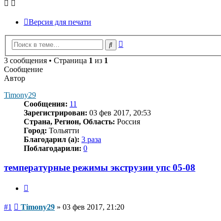
Версия для печати
Расширенный
Поиск
поиск
3 сообщения • Страница
1
из
1
Сообщение
Автор
Timony29
Сообщения:
11
Зарегистрирован:
03 фев 2017, 20:53
Страна, Регион, Область:
Россия
Город:
Тольятти
Благодарил (а):
3 раза
Поблагодарили:
0
температурные режимы экструзии упс 05-08
Цитата
Сообщение
#1
Timony29
»
03 фев 2017, 21:20