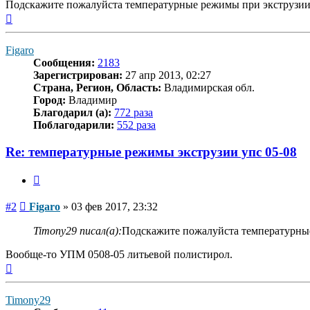
Подскажите пожалуйста температурные режимы при экструзии л
Вернуться
к
началу
Figaro
Сообщения:
2183
Зарегистрирован:
27 апр 2013, 02:27
Страна, Регион, Область:
Владимирская обл.
Город:
Владимир
Благодарил (а):
772 раза
Поблагодарили:
552 раза
Re: температурные режимы экструзии упс 05-08
Цитата
Сообщение
#2
Figaro
»
03 фев 2017, 23:32
Timony29 писал(а):
Подскажите пожалуйста температурные 
Вообще-то УПМ 0508-05 литьевой полистирол.
Вернуться
к
началу
Timony29