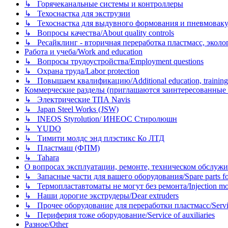
↳ Горячеканальные системы и контроллеры
↳ Техоснастка для экструзии
↳ Техоснастка для выдувного формования и пневмовак
↳ Вопросы качества/About quality controls
↳ Ресайклинг - вторичная переработка пластмасс, экология и
Работа и учеба/Work and education
↳ Вопросы трудоустройства/Employment questions
↳ Охрана труда/Labor protection
↳ Повышаем квалификацию/Additional education, training
Коммерческие разделы (приглашаются заинтересованные орг
↳ Электрические ТПА Navis
↳ Japan Steel Works (JSW)
↳ INEOS Styrolution/ ИНЕОС Стиролюшн
↳ YUDO
↳ Тимити молдс энд плэстикс Ко ЛТД
↳ Пластмаш (ФПМ)
↳ Tahara
О вопросах эксплуатации, ремонте, техническом обслужива
↳ Запасные части для вашего оборудования/Spare parts fo
↳ Термопластавтоматы не могут без ремонта/Injection mold
↳ Наши дорогие экструдеры/Dear extruders
↳ Прочее оборудование для переработки пластмасс/Service o
↳ Периферия тоже оборудование/Service of auxiliaries
Разное/Other