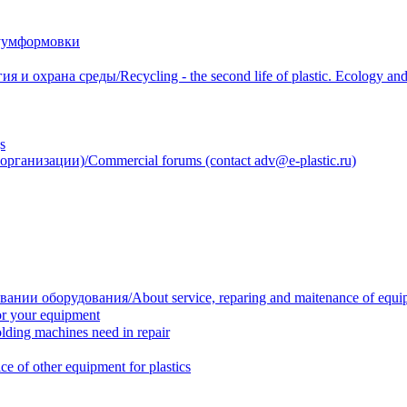
уумформовки
 охрана среды/Recycling - the second life of plastic. Ecology and 
s
анизации)/Commercial forums (contact adv@e-plastic.ru)
нии оборудования/About service, reparing and maitenance of equi
r your equipment
ing machines need in repair
f other equipment for plastics