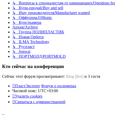
↳ Вопросы к специалистам от начинающих/Questions fro
↳ Купи-продай/Buy and sell
↳ Ищу производителя/Manufacturer wanted
↳ Оффтопик/Offtopic
↳ Кунсткамера
Архив/Archive
↳ Группа ПОЛИПЛАСТИК
↳ Новая Орбита
↳ ILMA Technology
↳ Руспласт
↳ Jonwai
↳ ПОРТМОЛД/PORTMOLD
Кто сейчас на конференции
Сейчас этот форум просматривают:
Bing [Bot]
и 3 гостя
ПластЭксперт
Форум о полимерах
Часовой пояс:
UTC+03:00
Удалить cookies
Связаться с администрацией