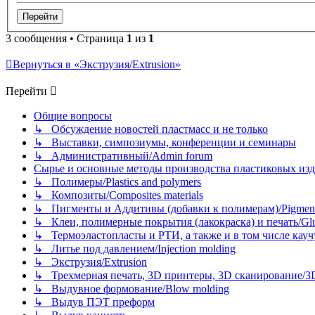
3 сообщения • Страница
1
из
1
Вернуться в «Экструзия/Extrusion»
Перейти
Общие вопросы
↳ Обсуждение новостей пластмасс и не только
↳ Выставки, симпозиумы, конференции и семинары
↳ Административный/Admin forum
Сырье и основные методы производства пластиковых изделий/
↳ Полимеры/Plastics and polymers
↳ Композиты/Сomposites materials
↳ Пигменты и Аддитивы (добавки к полимерам)/Pigments
↳ Клеи, полимерные покрытия (лакокраска) и печать/Glues, 
↳ Термоэластопласты и РТИ, а также и в том числе каучук
↳ Литье под давлением/Injection molding
↳ Экструзия/Extrusion
↳ Трехмерная печать, 3D принтеры, 3D сканирование/3D pr
↳ Выдувное формование/Blow molding
↳ Выдув ПЭТ преформ