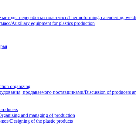
тоды переработки пластмасс/Thermoforming, calendering, welding
/Auxiliary equipment for plastics production
рья
ion organizing
вания, продаваемого поставщиками/Discussion of producers and r
roducers
anizing and managing of production
/Designing of the plastic products