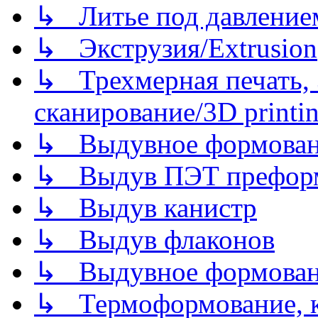
↳ Литье под давлением/
↳ Экструзия/Extrusion
↳ Трехмерная печать,
сканирование/3D printin
↳ Выдувное формован
↳ Выдув ПЭТ префор
↳ Выдув канистр
↳ Выдув флаконов
↳ Выдувное формован
↳ Термоформование, ка