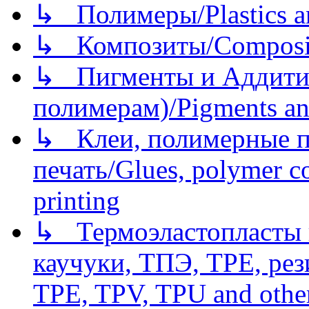
↳ Полимеры/Plastics a
↳ Композиты/Сomposite
↳ Пигменты и Аддитив
полимерам)/Pigments an
↳ Клеи, полимерные по
печать/Glues, polymer co
printing
↳ Термоэластопласты и
каучуки, ТПЭ, TPE, рез
TPE, TPV, TPU and other