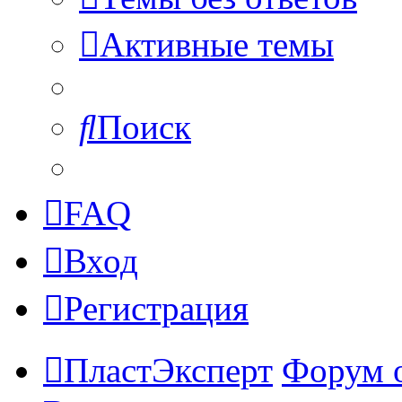
Активные темы
Поиск
FAQ
Вход
Регистрация
ПластЭксперт
Форум 