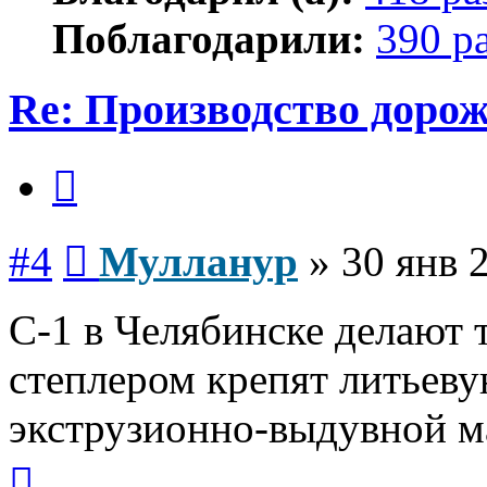
Поблагодарили:
390 р
Re: Производство доро
Цитата
Сообщение
#4
Мулланур
»
30 янв 
С-1 в Челябинске делают т
степлером крепят литьеву
экструзионно-выдувной м
Вернуться
к