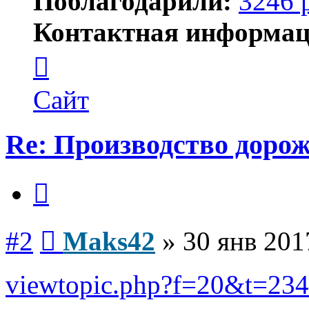
Поблагодарили:
3246 
Контактная информац
Контактная
информация
пользователя
Maks42
Сайт
Re: Производство доро
Цитата
Сообщение
#2
Maks42
»
30 янв 201
viewtopic.php?f=20&t=23
Вернуться