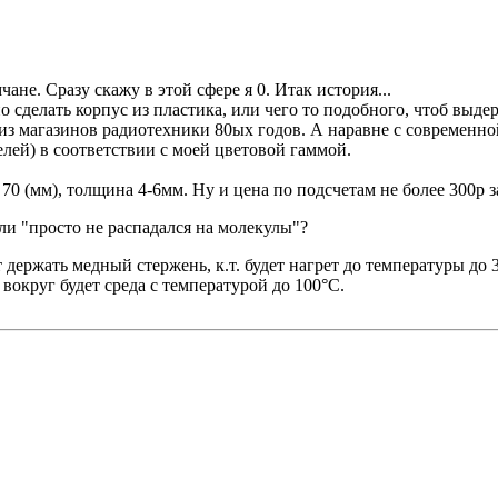
не. Сразу скажу в этой сфере я 0. Итак история...
о сделать корпус из пластика, или чего то подобного, чтоб выд
из магазинов радиотехники 80ых годов. А наравне с современно
лей) в соответствии с моей цветовой гаммой.
0 (мм), толщина 4-6мм. Ну и цена по подсчетам не более 300р за
ли "просто не распадался на молекулы"?
 держать медный стержень, к.т. будет нагрет до температуры до 
вокруг будет среда с температурой до 100°C.