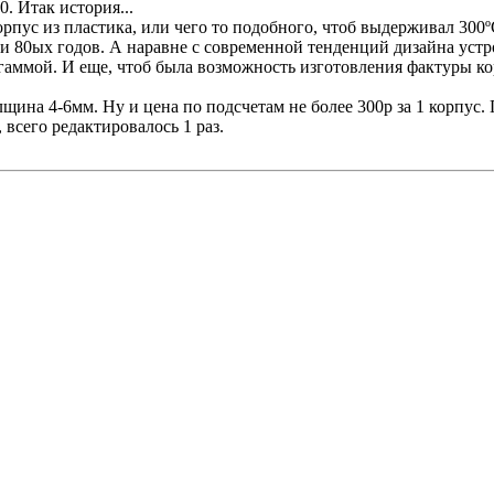
. Итак история...
корпус из пластика, или чего то подобного, чтоб выдерживал 30
ки 80ых годов. А наравне с современной тенденций дизайна уст
 гаммой. И еще, чтоб была возможность изготовления фактуры ко
щина 4-6мм. Ну и цена по подсчетам не более 300р за 1 корпус.
, всего редактировалось 1 раз.