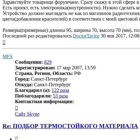
Здравствуйте товарищи форумчане. Сразу скажу в этой сфере я 0
Есть проект, есть электроника(внутренности). Нужно сделать 
Устройство должно выглядеть не как из магазинов радиотехни
цвета(добавления красителей) в соответствии с моей цветовой
Размеры(примерные) длинна 95, ширина 70, высота 70 (мм), тол
Последний раз редактировалось
DoctorTaylor
30 янв 2017, 12:08
Вернуться
к
началу
MFS
Сообщения:
829
Зарегистрирован:
17 мар 2007, 13:59
Страна, Регион, Область:
РФ
Город:
Санкт-Петербург
Откуда:
Санкт-Петербург
Благодарил (а):
122 раза
Поблагодарили:
53 раза
Контактная информация:
Контактная
информация
Сайт
Skype
пользователя
MFS
Re: ПОДБОР ТЕРМОСТОЙКОГО МАТЕРИАЛА
Цитата