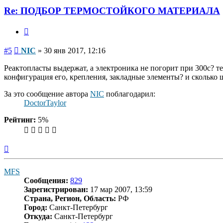
Re: ПОДБОР ТЕРМОСТОЙКОГО МАТЕРИАЛА
Цитата
Сообщение
#5
NIC
»
30 янв 2017, 12:16
Реактопласты выдержат, а электроника не погорит при 300с? те
конфигурация его, крепления, закладные элементы? и сколько ш
За это сообщение автора
NIC
поблагодарил:
DoctorTaylor
Рейтинг:
5%
Вернуться
к
началу
MFS
Сообщения:
829
Зарегистрирован:
17 мар 2007, 13:59
Страна, Регион, Область:
РФ
Город:
Санкт-Петербург
Откуда:
Санкт-Петербург