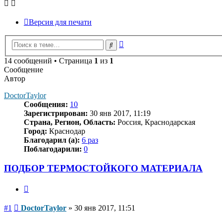
Версия для печати
Расширенный
Поиск
поиск
14 сообщений • Страница
1
из
1
Сообщение
Автор
DoctorTaylor
Сообщения:
10
Зарегистрирован:
30 янв 2017, 11:19
Страна, Регион, Область:
Россия, Краснодарская
Город:
Краснодар
Благодарил (а):
6 раз
Поблагодарили:
0
ПОДБОР ТЕРМОСТОЙКОГО МАТЕРИАЛА
Цитата
Сообщение
#1
DoctorTaylor
»
30 янв 2017, 11:51