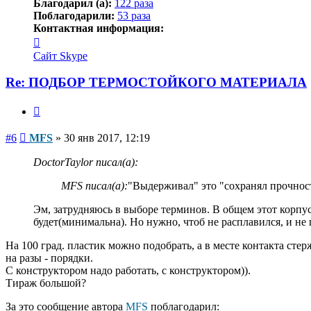
Благодарил (а):
122 раза
Поблагодарили:
53 раза
Контактная информация:
Контактная
информация
Сайт
Skype
пользователя
MFS
Re: ПОДБОР ТЕРМОСТОЙКОГО МАТЕРИАЛА
Цитата
Сообщение
#6
MFS
»
30 янв 2017, 12:19
DoctorTaylor писал(а):
MFS писал(а):
"Выдерживал" это "сохранял прочност
Эм, затрудняюсь в выборе терминов. В общем этот корпус 
будет(минимальна). Но нужно, чтоб не расплавился, и не 
На 100 град. пластик можно подобрать, а в месте контакта ст
на разы - порядки.
С конструктором надо работать, с конструктором)).
Тираж большой?
За это сообщение автора
MFS
поблагодарил: