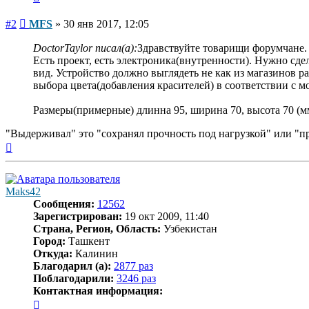
Сообщение
#2
MFS
»
30 янв 2017, 12:05
DoctorTaylor писал(а):
Здравствуйте товарищи форумчане. С
Есть проект, есть электроника(внутренности). Нужно сде
вид. Устройство должно выглядеть не как из магазинов 
выбора цвета(добавления красителей) в соответствии с м
Размеры(примерные) длинна 95, ширина 70, высота 70 (мм)
"Выдерживал" это "сохранял прочность под нагрузкой" или "пр
Вернуться
к
началу
Maks42
Сообщения:
12562
Зарегистрирован:
19 окт 2009, 11:40
Страна, Регион, Область:
Узбекистан
Город:
Ташкент
Откуда:
Калинин
Благодарил (а):
2877 раз
Поблагодарили:
3246 раз
Контактная информация:
Контактная