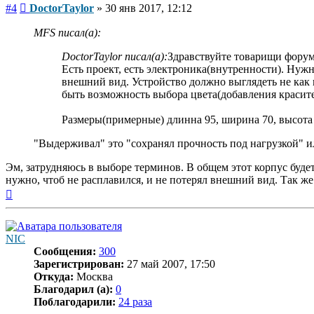
Сообщение
#4
DoctorTaylor
»
30 янв 2017, 12:12
MFS писал(а):
DoctorTaylor писал(а):
Здравствуйте товарищи форумча
Есть проект, есть электроника(внутренности). Нужн
внешний вид. Устройство должно выглядеть не как 
быть возможность выбора цвета(добавления красите
Размеры(примерные) длинна 95, ширина 70, высота 7
"Выдерживал" это "сохранял прочность под нагрузкой" и
Эм, затрудняюсь в выборе терминов. В общем этот корпус будет
нужно, чтоб не расплавился, и не потерял внешний вид. Так же 
Вернуться
к
началу
NIC
Сообщения:
300
Зарегистрирован:
27 май 2007, 17:50
Откуда:
Москва
Благодарил (а):
0
Поблагодарили:
24 раза