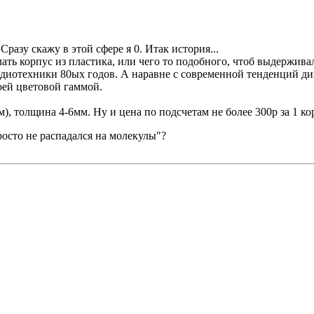
разу скажу в этой сфере я 0. Итак история...
лать корпус из пластика, или чего то подобного, чтоб выдержи
радиотехники 80ых годов. А наравне с современной тенденций д
оей цветовой гаммой.
, толщина 4-6мм. Ну и цена по подсчетам не более 300р за 1 ко
осто не распадался на молекулы"?