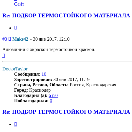
информация
Сайт
пользователя
Maks42
Re: ПОДБОР ТЕРМОСТОЙКОГО МАТЕРИАЛА
Цитата
Сообщение
#3
Maks42
»
30 янв 2017, 12:10
Алюминий с окраской термостойкой краской.
Вернуться
к
началу
DoctorTaylor
Сообщения:
10
Зарегистрирован:
30 янв 2017, 11:19
Страна, Регион, Область:
Россия, Краснодарская
Город:
Краснодар
Благодарил (а):
6 раз
Поблагодарили:
0
Re: ПОДБОР ТЕРМОСТОЙКОГО МАТЕРИАЛА
Цитата