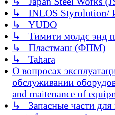
↳ Japan Steel Works (
↳ INEOS Styrolution
↳ YUDO
↳ Тимити молдс энд п
↳ Пластмаш (ФПМ)
↳ Tahara
О вопросах эксплуатаци
обслуживании оборудова
and maitenance of equip
↳ Запасные части для 