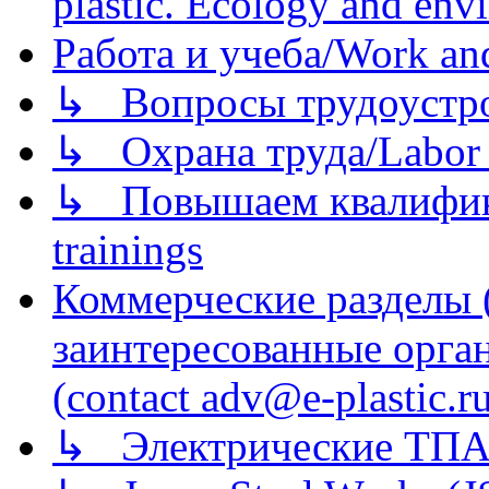
plastic. Ecology and env
Работа и учеба/Work an
↳ Вопросы трудоустрой
↳ Охрана труда/Labor p
↳ Повышаем квалификац
trainings
Коммерческие разделы 
заинтересованные орга
(contact adv@e-plastic.r
↳ Электрические ТПА