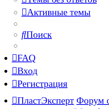
Активные темы
Поиск
FAQ
Вход
Регистрация
ПластЭксперт
Форум 