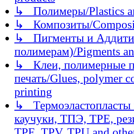
↳ Полимеры/Plastics a
↳ Композиты/Сomposite
↳ Пигменты и Аддитив
полимерам)/Pigments an
↳ Клеи, полимерные по
печать/Glues, polymer co
printing
↳ Термоэластопласты и
каучуки, ТПЭ, TPE, рез
TPE, TPV, TPU and other