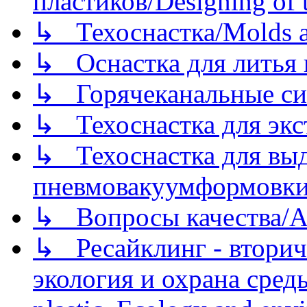
пластиков/Designing of t
↳ Техоснастка/Molds a
↳ Оснастка для литья 
↳ Горячеканальные си
↳ Техоснастка для экс
↳ Техоснастка для вы
пневмовакуумформовк
↳ Вопросы качества/Abo
↳ Ресайклинг - вторич
экология и охрана среды/