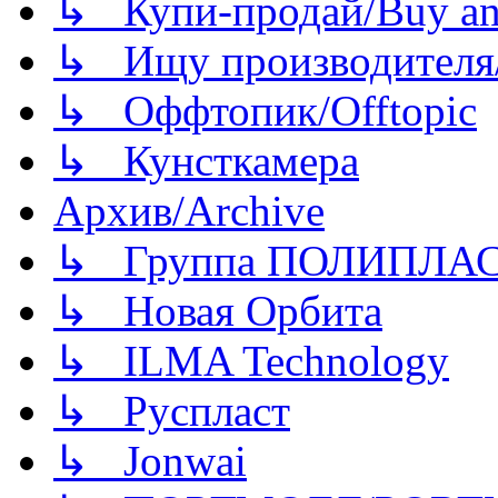
↳ Купи-продай/Buy and
↳ Ищу производителя/
↳ Оффтопик/Offtopic
↳ Кунсткамера
Архив/Archive
↳ Группа ПОЛИПЛА
↳ Новая Орбита
↳ ILMA Technology
↳ Руспласт
↳ Jonwai