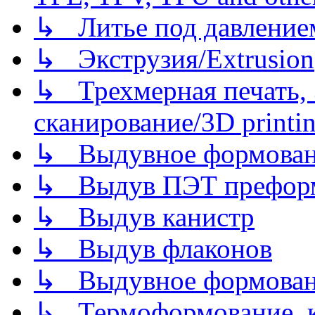
↳ Литье под давлением/
↳ Экструзия/Extrusion
↳ Трехмерная печать,
сканирование/3D printin
↳ Выдувное формован
↳ Выдув ПЭТ префор
↳ Выдув канистр
↳ Выдув флаконов
↳ Выдувное формован
↳ Термоформование, ка