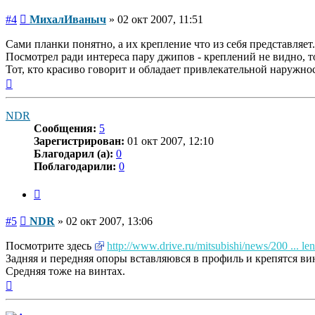
Сообщение
#4
МихалИваныч
»
02 окт 2007, 11:51
Сами планки понятно, а их крепление что из себя представляет.
Посмотрел ради интереса пару джипов - креплений не видно, т
Тот, кто красиво говорит и обладает привлекательной наружно
Вернуться
к
началу
NDR
Сообщения:
5
Зарегистрирован:
01 окт 2007, 12:10
Благодарил (а):
0
Поблагодарили:
0
Цитата
Сообщение
#5
NDR
»
02 окт 2007, 13:06
Посмотрите здесь
http://www.drive.ru/mitsubishi/news/200 ... len
Задняя и передняя опоры вставляювся в профиль и крепятся ви
Средняя тоже на винтах.
Вернуться
к
началу