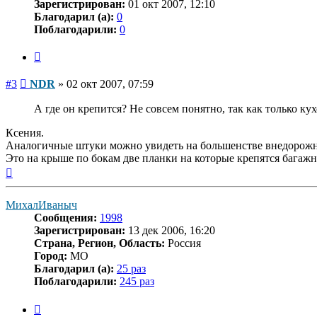
Зарегистрирован:
01 окт 2007, 12:10
Благодарил (а):
0
Поблагодарили:
0
Цитата
Сообщение
#3
NDR
»
02 окт 2007, 07:59
А где он крепится? Не совсем понятно, так как только 
Ксения.
Аналогичные штуки можно увидеть на большенстве внедорожн
Это на крыше по бокам две планки на которые крепятся багаж
Вернуться
к
началу
МихалИваныч
Сообщения:
1998
Зарегистрирован:
13 дек 2006, 16:20
Страна, Регион, Область:
Россия
Город:
МО
Благодарил (а):
25 раз
Поблагодарили:
245 раз
Цитата