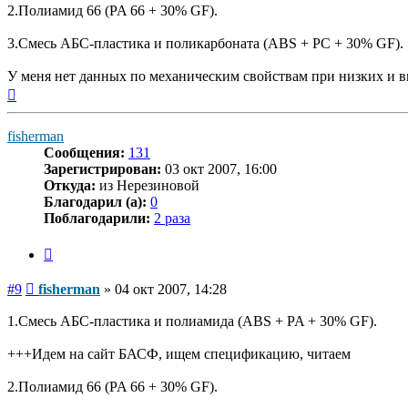
2.Полиамид 66 (PA 66 + 30% GF).
3.Смесь АБС-пластика и поликарбоната (ABS + PC + 30% GF).
У меня нет данных по механическим свойствам при низких и в
Вернуться
к
началу
fisherman
Сообщения:
131
Зарегистрирован:
03 окт 2007, 16:00
Откуда:
из Нерезиновой
Благодарил (а):
0
Поблагодарили:
2 раза
Цитата
Сообщение
#9
fisherman
»
04 окт 2007, 14:28
1.Смесь АБС-пластика и полиамида (ABS + PA + 30% GF).
+++Идем на сайт БАСФ, ищем спецификацию, читаем
2.Полиамид 66 (PA 66 + 30% GF).