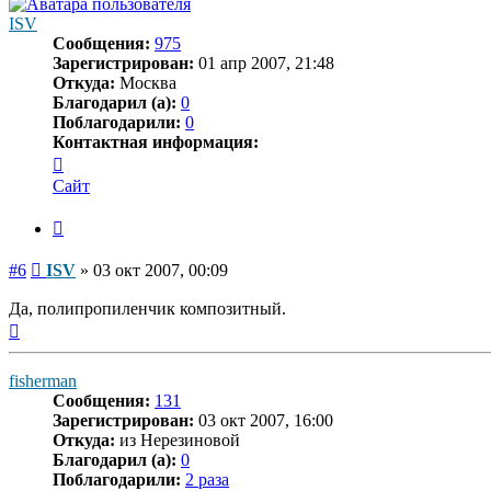
ISV
Сообщения:
975
Зарегистрирован:
01 апр 2007, 21:48
Откуда:
Москва
Благодарил (а):
0
Поблагодарили:
0
Контактная информация:
Контактная
информация
Сайт
пользователя
ISV
Цитата
Сообщение
#6
ISV
»
03 окт 2007, 00:09
Да, полипропиленчик композитный.
Вернуться
к
началу
fisherman
Сообщения:
131
Зарегистрирован:
03 окт 2007, 16:00
Откуда:
из Нерезиновой
Благодарил (а):
0
Поблагодарили:
2 раза