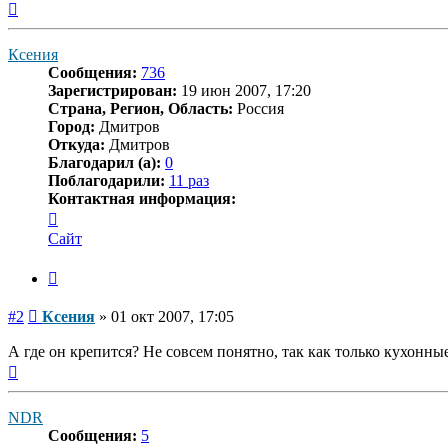
Вернуться
к
началу
Ксения
Сообщения:
736
Зарегистрирован:
19 июн 2007, 17:20
Страна, Регион, Область:
Россия
Город:
Дмитров
Откуда:
Дмитров
Благодарил (а):
0
Поблагодарили:
11 раз
Контактная информация:
Контактная
информация
Сайт
пользователя
Ксения
Цитата
Сообщение
#2
Ксения
»
01 окт 2007, 17:05
А где он крепится? Не совсем понятно, так как только кухонн
Вернуться
к
началу
NDR
Сообщения:
5