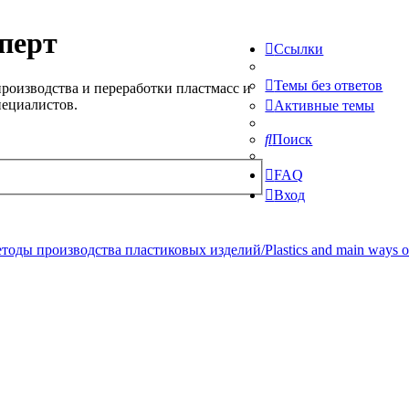
перт
Ссылки
Темы без ответов
роизводства и переработки пластмасс и
пециалистов.
Активные темы
Поиск
FAQ
Вход
ды производства пластиковых изделий/Plastics and main ways of pr