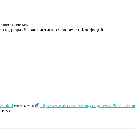
олько планки.
стью, редко бывает истинно человечен. Конфуций
ie.html
или здесь
http://www.drive.ru/ssangyong/news/2007 ... leni
нтами.