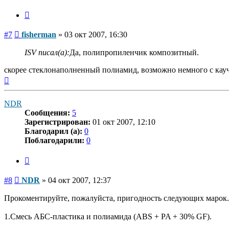
Цитата
Сообщение
#7
fisherman
»
03 окт 2007, 16:30
ISV писал(а):
Да, полипропиленчик композитный.
скорее стеклонаполненный полиамид, возможно немного с кау
Вернуться
к
началу
NDR
Сообщения:
5
Зарегистрирован:
01 окт 2007, 12:10
Благодарил (а):
0
Поблагодарили:
0
Цитата
Сообщение
#8
NDR
»
04 окт 2007, 12:37
Прокоментируйте, пожалуйста, пригодность следующих марок.
1.Смесь АБС-пластика и полиамида (ABS + PA + 30% GF).