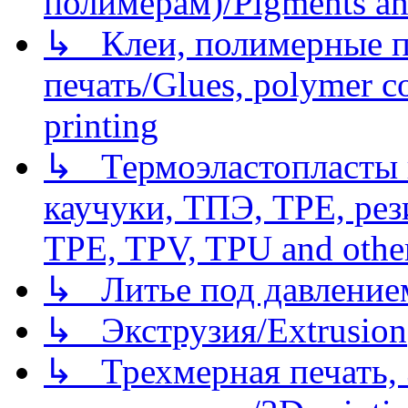
полимерам)/Pigments an
↳ Клеи, полимерные по
печать/Glues, polymer co
printing
↳ Термоэластопласты и
каучуки, ТПЭ, TPE, рез
TPE, TPV, TPU and other
↳ Литье под давлением/
↳ Экструзия/Extrusion
↳ Трехмерная печать,