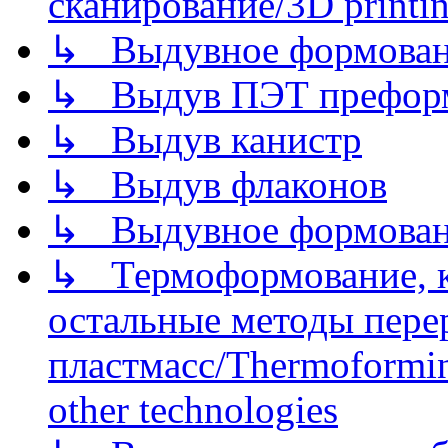
сканирование/3D printin
↳ Выдувное формован
↳ Выдув ПЭТ префор
↳ Выдув канистр
↳ Выдув флаконов
↳ Выдувное формован
↳ Термоформование, ка
остальные методы пере
пластмасс/Thermoforming
other technologies