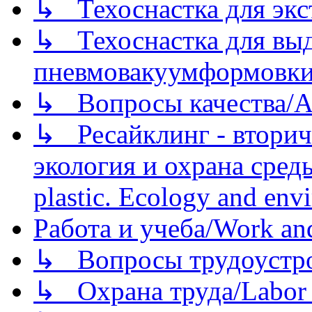
↳ Техоснастка для экс
↳ Техоснастка для вы
пневмовакуумформовк
↳ Вопросы качества/Abo
↳ Ресайклинг - вторич
экология и охрана среды/
plastic. Ecology and env
Работа и учеба/Work an
↳ Вопросы трудоустрой
↳ Охрана труда/Labor p