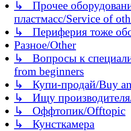
↳ Прочее оборудовани
пластмасс/Service of oth
↳ Периферия тоже обору
Разное/Other
↳ Вопросы к специали
from beginners
↳ Купи-продай/Buy and
↳ Ищу производителя/
↳ Оффтопик/Offtopic
↳ Кунсткамера