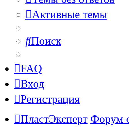
Активные темы
Поиск
FAQ
Вход
Регистрация
ПластЭксперт
Форум 