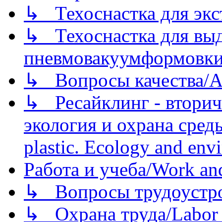
↳ Техоснастка для экс
↳ Техоснастка для вы
пневмовакуумформовк
↳ Вопросы качества/Abo
↳ Ресайклинг - вторич
экология и охрана среды/
plastic. Ecology and env
Работа и учеба/Work an
↳ Вопросы трудоустрой
↳ Охрана труда/Labor p