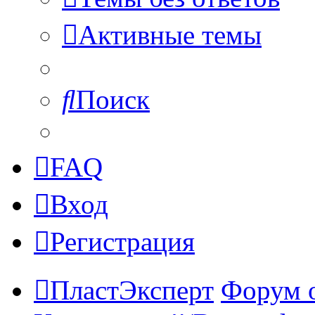
Активные темы
Поиск
FAQ
Вход
Регистрация
ПластЭксперт
Форум 