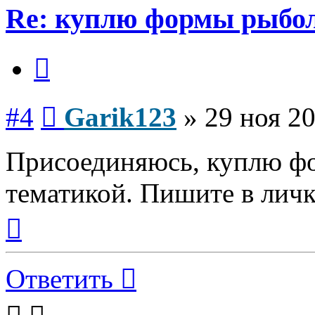
Re: куплю формы рыбо
Цитата
Сообщение
#4
Garik123
»
29 ноя 20
Присоединяюсь, куплю ф
тематикой. Пишите в личк
Вернуться
к
началу
Ответить