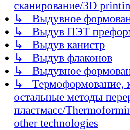
сканирование/3D printin
↳ Выдувное формован
↳ Выдув ПЭТ префор
↳ Выдув канистр
↳ Выдув флаконов
↳ Выдувное формован
↳ Термоформование, ка
остальные методы пере
пластмасс/Thermoforming
other technologies