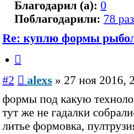
Благодарил (а):
0
Поблагодарили:
78 раз
Re: куплю формы рыбо
Цитата
Сообщение
#2
alexs
»
27 ноя 2016, 
формы под какую технол
тут же не гадалки собралис
литье формовка, пултрузи