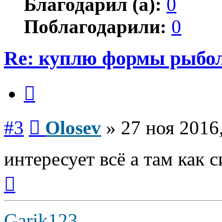
Благодарил (а):
0
Поблагодарили:
0
Re: куплю формы рыбо
Цитата
Сообщение
#3
Olosev
»
27 ноя 2016
интересует всё а там как с
Вернуться
к
началу
Garik123