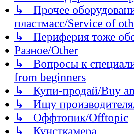
↳ Прочее оборудовани
пластмасс/Service of oth
↳ Периферия тоже обору
Разное/Other
↳ Вопросы к специали
from beginners
↳ Купи-продай/Buy and
↳ Ищу производителя/
↳ Оффтопик/Offtopic
↳ Кунсткамера