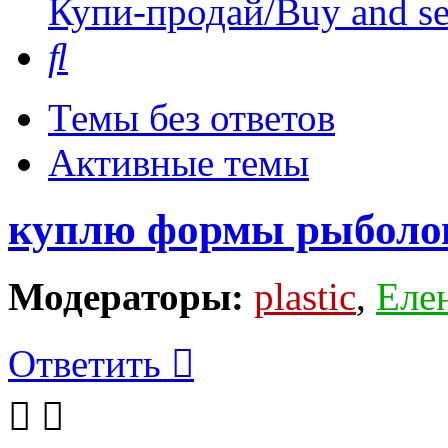
Купи-продай/Buy and se
Поиск
Темы без ответов
Активные темы
куплю формы рыболо
Модераторы:
plastic
,
Еле
Ответить