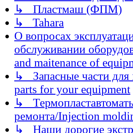
↳ Пластмаш (ФПМ)
↳ Tahara
О вопросах эксплуатаци
обслуживании оборудова
and maitenance of equip
↳ Запасные части для 
parts for your equipment
↳ Термопластавтоматы 
ремонта/Injection moldin
↳ Наши дорогие экстру