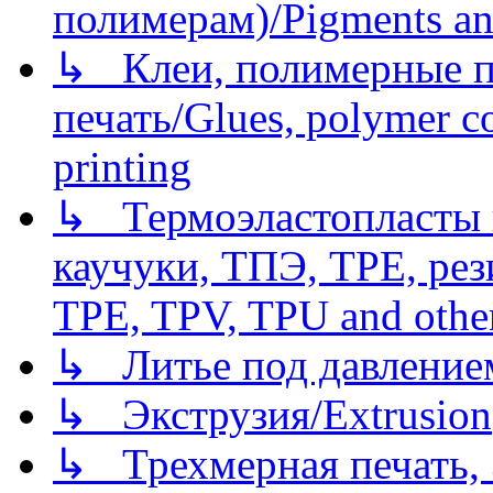
полимерам)/Pigments an
↳ Клеи, полимерные по
печать/Glues, polymer co
printing
↳ Термоэластопласты и
каучуки, ТПЭ, TPE, рез
TPE, TPV, TPU and other
↳ Литье под давлением/
↳ Экструзия/Extrusion
↳ Трехмерная печать,