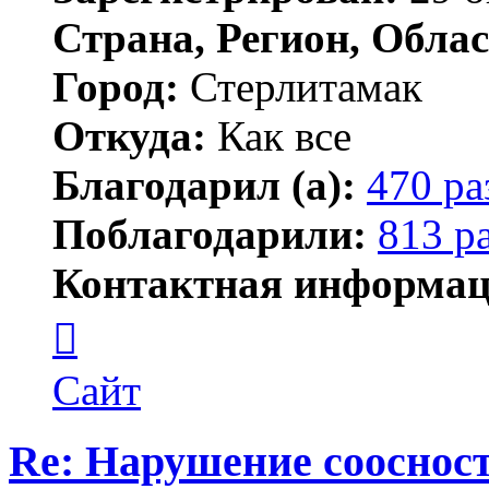
Страна, Регион, Облас
Город:
Стерлитамак
Откуда:
Как все
Благодарил (а):
470 ра
Поблагодарили:
813 р
Контактная информац
Контактная
информация
пользователя
ПластСтер
Сайт
Re: Нарушение соосност