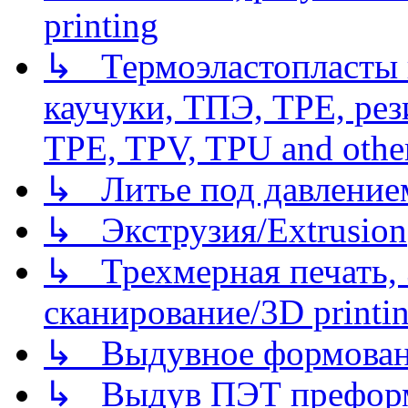
printing
↳ Термоэластопласты и
каучуки, ТПЭ, TPE, рез
TPE, TPV, TPU and other
↳ Литье под давлением/
↳ Экструзия/Extrusion
↳ Трехмерная печать,
сканирование/3D printin
↳ Выдувное формован
↳ Выдув ПЭТ префор