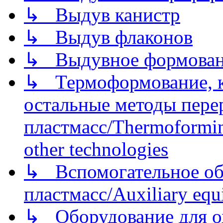
↳ Выдув канистр
↳ Выдув флаконов
↳ Выдувное формован
↳ Термоформование, ка
остальные методы пере
пластмасс/Thermoforming
other technologies
↳ Вспомогательное об
пластмасс/Auxiliary equi
↳ Оборудование для о