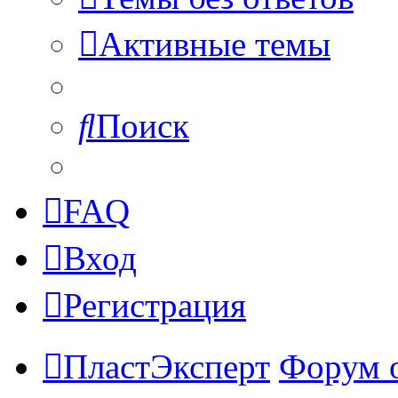
Активные темы
Поиск
FAQ
Вход
Регистрация
ПластЭксперт
Форум 