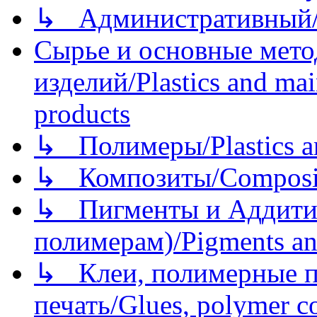
↳ Административный/
Сырье и основные мето
изделий/Plastics and mai
products
↳ Полимеры/Plastics a
↳ Композиты/Сomposite
↳ Пигменты и Аддитив
полимерам)/Pigments an
↳ Клеи, полимерные по
печать/Glues, polymer co