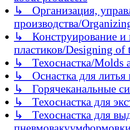
↳ Организация, управл
производства/Organizing
↳ Конструирование и п
пластиков/Designing of t
↳ Техоснастка/Molds a
↳ Оснастка для литья 
↳ Горячеканальные си
↳ Техоснастка для экс
↳ Техоснастка для вы
пневмовакуумформовк