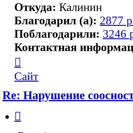
Откуда:
Калинин
Благодарил (а):
2877 р
Поблагодарили:
3246 
Контактная информац
Контактная
информация
пользователя
Maks42
Сайт
Re: Нарушение соосност
Цитата
Сообщение