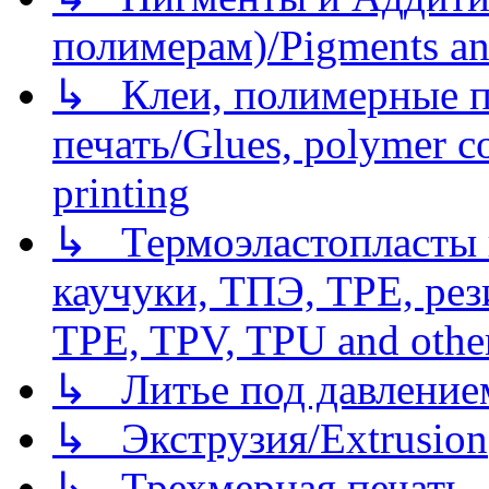
полимерам)/Pigments an
↳ Клеи, полимерные по
печать/Glues, polymer co
printing
↳ Термоэластопласты и
каучуки, ТПЭ, TPE, рез
TPE, TPV, TPU and other
↳ Литье под давлением/
↳ Экструзия/Extrusion
↳ Трехмерная печать,