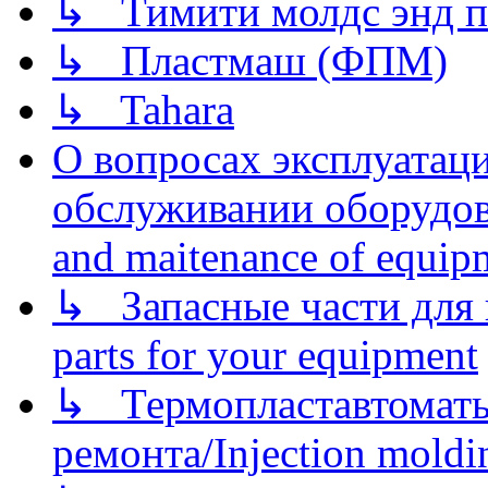
↳ Тимити молдс энд п
↳ Пластмаш (ФПМ)
↳ Tahara
О вопросах эксплуатаци
обслуживании оборудова
and maitenance of equip
↳ Запасные части для 
parts for your equipment
↳ Термопластавтоматы 
ремонта/Injection moldin