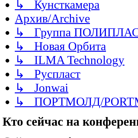
↳ Кунсткамера
Архив/Archive
↳ Группа ПОЛИПЛА
↳ Новая Орбита
↳ ILMA Technology
↳ Руспласт
↳ Jonwai
↳ ПОРТМОЛД/PORT
Кто сейчас на конфере