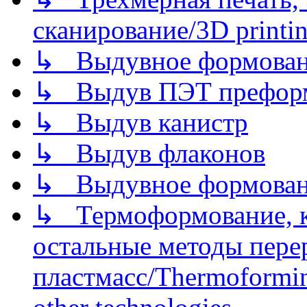
сканирование/3D printin
↳ Выдувное формован
↳ Выдув ПЭТ префор
↳ Выдув канистр
↳ Выдув флаконов
↳ Выдувное формован
↳ Термоформование, ка
остальные методы пере
пластмасс/Thermoforming