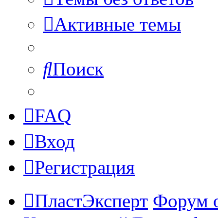
Активные темы
Поиск
FAQ
Вход
Регистрация
ПластЭксперт
Форум 