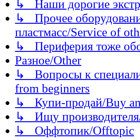
↳ Наши дорогие экстру
↳ Прочее оборудовани
пластмасс/Service of oth
↳ Периферия тоже обору
Разное/Other
↳ Вопросы к специали
from beginners
↳ Купи-продай/Buy and
↳ Ищу производителя/
↳ Оффтопик/Offtopic