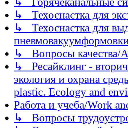
↳ Горячеканальные си
↳ Техоснастка для экс
↳ Техоснастка для вы
пневмовакуумформовк
↳ Вопросы качества/Abo
↳ Ресайклинг - вторич
экология и охрана среды/
plastic. Ecology and env
Работа и учеба/Work an
↳ Вопросы трудоустрой