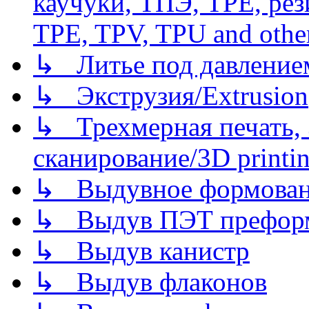
каучуки, ТПЭ, TPE, рез
TPE, TPV, TPU and other
↳ Литье под давлением/
↳ Экструзия/Extrusion
↳ Трехмерная печать,
сканирование/3D printin
↳ Выдувное формован
↳ Выдув ПЭТ префор
↳ Выдув канистр
↳ Выдув флаконов