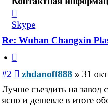
Контактная информац
Контактная
информация
пользователя
zhdanoff888
Skype
Re: Wuhan Changxin Pla
Цитата
Сообщение
#2
zhdanoff888
»
31 окт
Лучше съездить на завод с
ясно и дешевле в итоге о