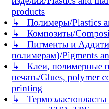
изделий/Plastics and mai
products
↳ Полимеры/Plastics a
↳ Композиты/Сomposite
↳ Пигменты и Аддитив
полимерам)/Pigments an
↳ Клеи, полимерные по
печать/Glues, polymer co
printing
↳ Термоэластопласты и