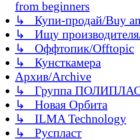
from beginners
↳ Купи-продай/Buy and
↳ Ищу производителя/
↳ Оффтопик/Offtopic
↳ Кунсткамера
Архив/Archive
↳ Группа ПОЛИПЛА
↳ Новая Орбита
↳ ILMA Technology
↳ Руспласт