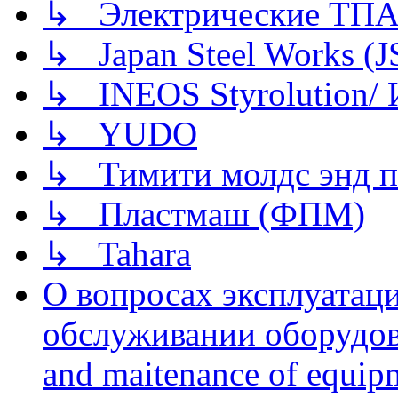
↳ Электрические ТПА
↳ Japan Steel Works (
↳ INEOS Styrolution
↳ YUDO
↳ Тимити молдс энд п
↳ Пластмаш (ФПМ)
↳ Tahara
О вопросах эксплуатаци
обслуживании оборудова
and maitenance of equip