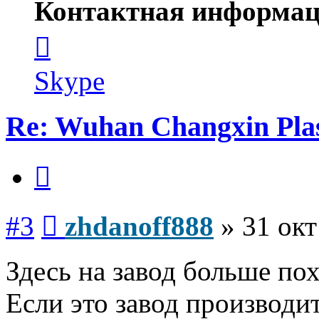
Контактная информац
Контактная
информация
пользователя
zhdanoff888
Skype
Re: Wuhan Changxin Pla
Цитата
Сообщение
#3
zhdanoff888
»
31 окт
Здесь на завод больше по
Если это завод производи