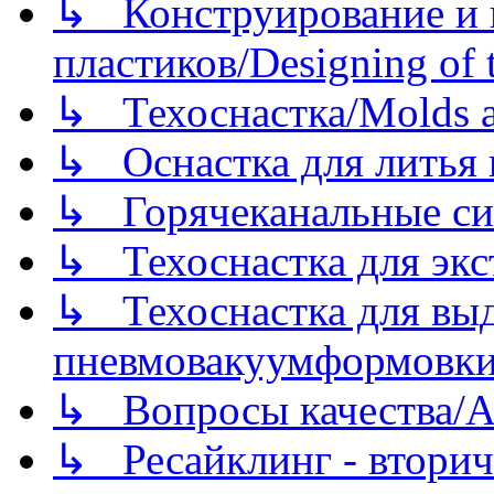
↳ Конструирование и п
пластиков/Designing of t
↳ Техоснастка/Molds a
↳ Оснастка для литья 
↳ Горячеканальные си
↳ Техоснастка для экс
↳ Техоснастка для вы
пневмовакуумформовк
↳ Вопросы качества/Abo
↳ Ресайклинг - вторич