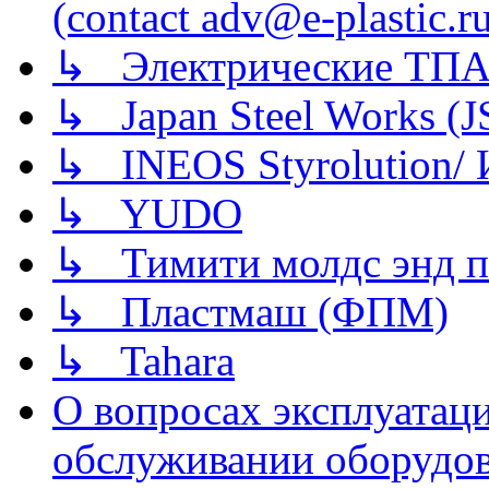
(contact adv@e-plastic.r
↳ Электрические ТПА
↳ Japan Steel Works (
↳ INEOS Styrolution
↳ YUDO
↳ Тимити молдс энд п
↳ Пластмаш (ФПМ)
↳ Tahara
О вопросах эксплуатаци
обслуживании оборудова