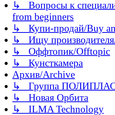
↳ Вопросы к специали
from beginners
↳ Купи-продай/Buy and
↳ Ищу производителя/
↳ Оффтопик/Offtopic
↳ Кунсткамера
Архив/Archive
↳ Группа ПОЛИПЛА
↳ Новая Орбита
↳ ILMA Technology