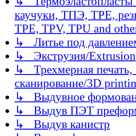
↳ Термоэластопласты и
каучуки, ТПЭ, TPE, рез
TPE, TPV, TPU and other
↳ Литье под давлением/
↳ Экструзия/Extrusion
↳ Трехмерная печать,
сканирование/3D printin
↳ Выдувное формован
↳ Выдув ПЭТ префор
↳ Выдув канистр