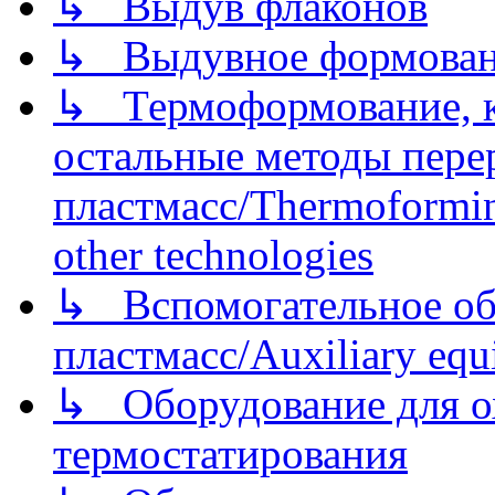
↳ Выдув флаконов
↳ Выдувное формован
↳ Термоформование, ка
остальные методы пере
пластмасс/Thermoforming
other technologies
↳ Вспомогательное об
пластмасс/Auxiliary equi
↳ Оборудование для о
термостатирования