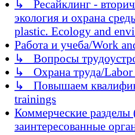
↳ Ресайклинг - вторич
экология и охрана среды/
plastic. Ecology and env
Работа и учеба/Work an
↳ Вопросы трудоустрой
↳ Охрана труда/Labor p
↳ Повышаем квалификац
trainings
Коммерческие разделы 
заинтересованные орга