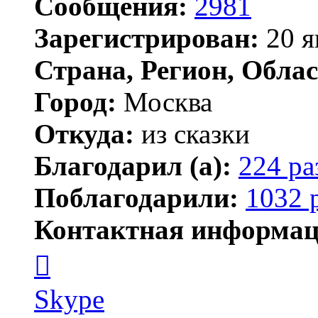
Сообщения:
2981
Зарегистрирован:
20 я
Страна, Регион, Облас
Город:
Москва
Откуда:
из сказки
Благодарил (а):
224 ра
Поблагодарили:
1032 
Контактная информац
Контактная
информация
пользователя
Kirilliq
Skype