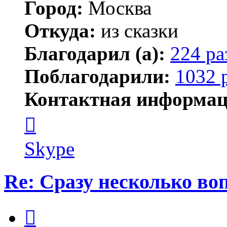
Город:
Москва
Откуда:
из сказки
Благодарил (а):
224 ра
Поблагодарили:
1032 
Контактная информац
Контактная
информация
пользователя
Kirilliq
Skype
Re: Сразу несколько во
Цитата