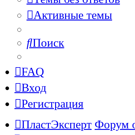
Активные темы
Поиск
FAQ
Вход
Регистрация
ПластЭксперт
Форум 