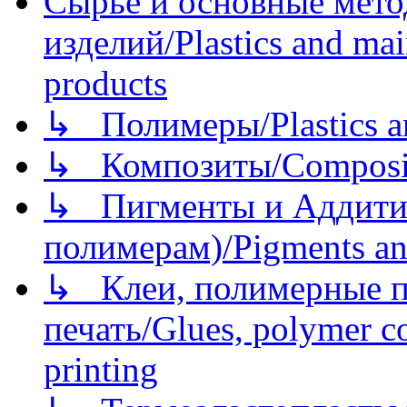
Сырье и основные мето
изделий/Plastics and mai
products
↳ Полимеры/Plastics a
↳ Композиты/Сomposite
↳ Пигменты и Аддитив
полимерам)/Pigments an
↳ Клеи, полимерные по
печать/Glues, polymer co
printing