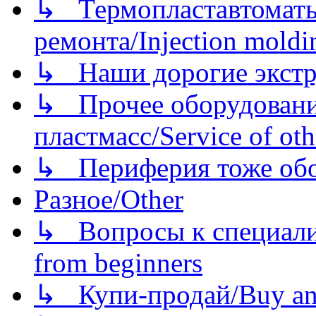
↳ Термопластавтоматы 
ремонта/Injection moldin
↳ Наши дорогие экстру
↳ Прочее оборудовани
пластмасс/Service of oth
↳ Периферия тоже обору
Разное/Other
↳ Вопросы к специали
from beginners
↳ Купи-продай/Buy and