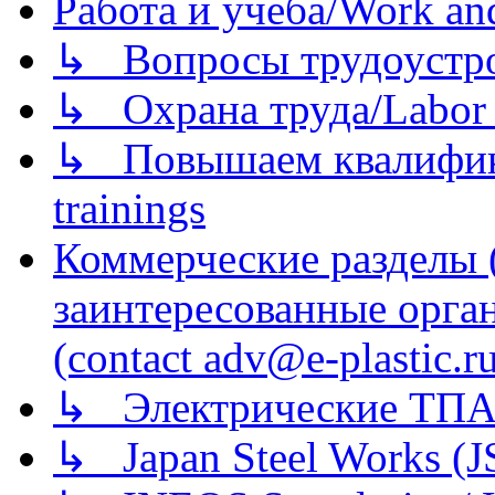
Работа и учеба/Work an
↳ Вопросы трудоустрой
↳ Охрана труда/Labor p
↳ Повышаем квалификац
trainings
Коммерческие разделы 
заинтересованные орга
(contact adv@e-plastic.r
↳ Электрические ТПА
↳ Japan Steel Works (