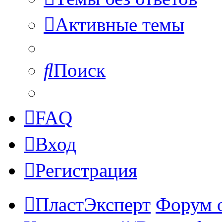
Активные темы
Поиск
FAQ
Вход
Регистрация
ПластЭксперт
Форум 