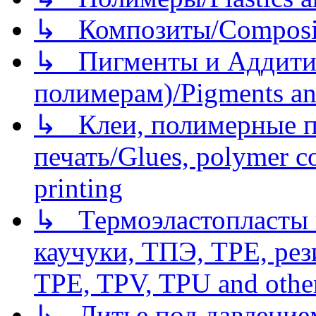
↳ Композиты/Сomposite
↳ Пигменты и Аддитив
полимерам)/Pigments an
↳ Клеи, полимерные по
печать/Glues, polymer co
printing
↳ Термоэластопласты и
каучуки, ТПЭ, TPE, рез
TPE, TPV, TPU and other
↳ Литье под давлением/