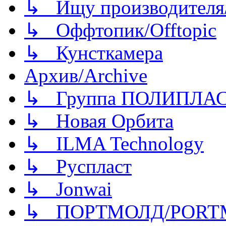
↳ Ищу производителя/
↳ Оффтопик/Offtopic
↳ Кунсткамера
Архив/Archive
↳ Группа ПОЛИПЛА
↳ Новая Орбита
↳ ILMA Technology
↳ Руспласт
↳ Jonwai
↳ ПОРТМОЛД/PORT