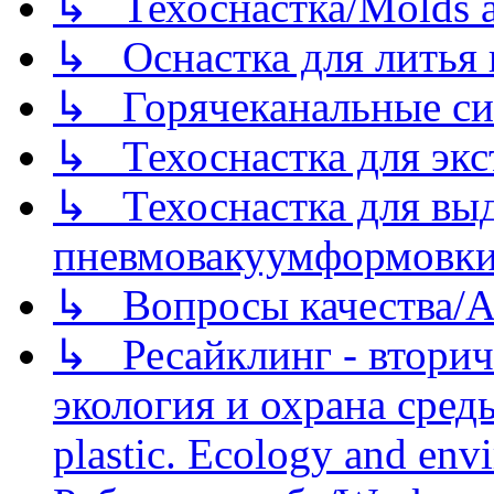
↳ Техоснастка/Molds a
↳ Оснастка для литья 
↳ Горячеканальные си
↳ Техоснастка для экс
↳ Техоснастка для вы
пневмовакуумформовк
↳ Вопросы качества/Abo
↳ Ресайклинг - вторич
экология и охрана среды/
plastic. Ecology and env