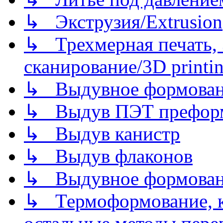
↳ Экструзия/Extrusion
↳ Трехмерная печать,
сканирование/3D printin
↳ Выдувное формован
↳ Выдув ПЭТ префор
↳ Выдув канистр
↳ Выдув флаконов
↳ Выдувное формован
↳ Термоформование, ка